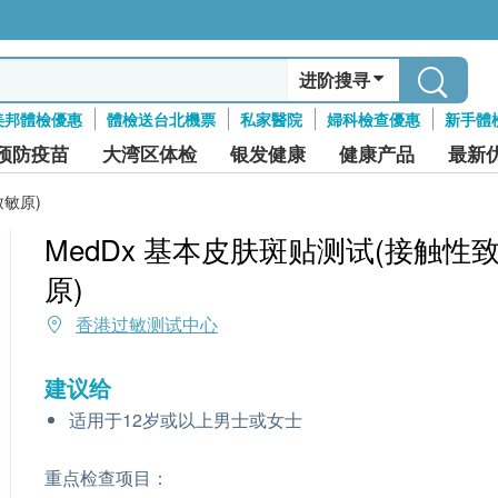
进阶搜寻
美邦體檢優惠
體檢送台北機票
私家醫院
婦科檢查優惠
新手體
预防疫苗
大湾区体检
银发健康
健康产品
最新
致敏原)
MedDx 基本皮肤斑贴测试(接触性
原)
香港过敏测试中心
建议给
适用于12岁或以上男士或女士
重点检查项目：