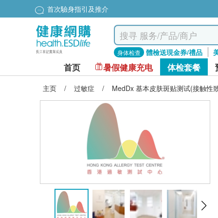
首次驗身指引及推介
體檢送現金券/禮品
身体检查
首页
暑假健康充电
体检套餐
主页
/
过敏症
/
MedDx 基本皮肤斑贴测试(接触性