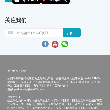
关注我们
订阅
商户合作 / 加盟
如阁下拥有任何健康相关之服务及产品，并有兴趣成为健康网购 health.ESDlife
的服务及产品供应商，欢迎与健康网购 health.ESDlife业务发展部联络。我们会
于2个工作天内回覆，为阁下提供更多有关合作详情。
电邮:
partnership@esdlife.com
重要声明：
生活易会员於本网站内所发表的全部内容为即时更新，因此生活易不会预先审查
任何内容，并不会保证其准确性丶完整性及质量。此外，会员所发表的全部内容
均属个人意见，并不代表生活易之言论及立场。如从而引起任何损失或法律纠