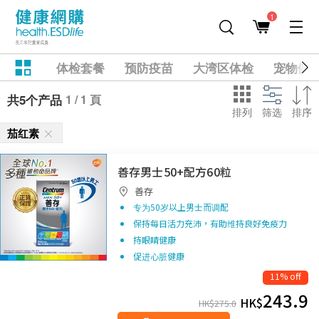
1
体检套餐
预防疫苗
大湾区体检
宠物健
1 / 1 頁
共5个产品
排列
筛选
排序
茄红素
善存男士50+配方60粒
善存
专为50岁以上男士而调配
保持每日活力充沛，有助维持良好免疫力
持眼睛健康
促进心脏健康
11% off
243.9
HK$
HK$
275.0