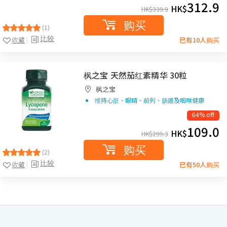
312.9
HK$
HK$
339.9
购买
(1)
比较
收藏
已有10人购买
枫之宝 天然茄红素精华 30粒
枫之宝
维持心脏、眼睛、前列、肠道及咽喉健康
64% off
109.0
HK$
HK$
299.3
购买
(2)
比较
收藏
已有50人购买