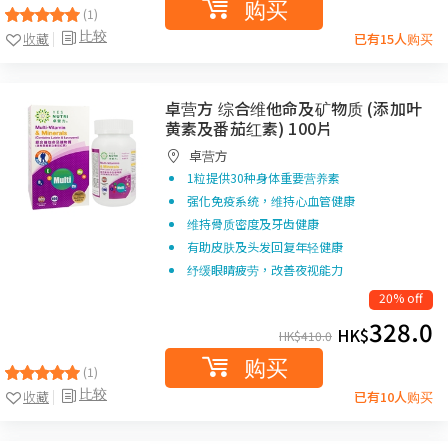
购买
(1)
比较
收藏
已有15人购买
卓营方 综合维他命及矿物质 (添加叶
黄素及番茄红素) 100片
卓营方
1粒提供30种身体重要营养素
强化免疫系统，维持心血管健康
维持骨质密度及牙齿健康
有助皮肤及头发回复年轻健康
纾缓眼睛疲劳，改善夜视能力
20% off
328.0
HK$
HK$
410.0
购买
(1)
比较
收藏
已有10人购买