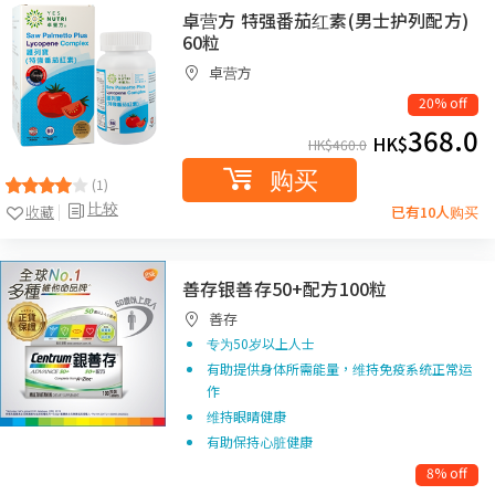
卓营方 特强番茄红素(男士护列配方)
60粒
卓营方
20% off
368.0
HK$
HK$
460.0
购买
(1)
比较
收藏
已有10人购买
善存银善存50+配方100粒
善存
专为50岁以上人士
有助提供身体所需能量，维持免疫系统正常运
作
维持眼睛健康
有助保持心脏健康
8% off