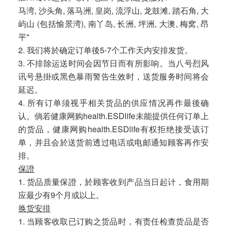
马湾, 沙头角, 落马洲, 皇岗, 流浮山, 龙鼓滩, 踏石角, 大
屿山 (包括愉景湾), 南丫岛, 长洲, 坪洲, 大澳, 梅窝, 昂
平"
2. 我们将於确定订单後5-7个工作天内安排发货。
3. 不排除运送时间会因节日而有所影响。当八号烈风
讯号悬掛或黑色暴雨警告生效时，送货服务时间将会
延迟。
4. 所有订单须视乎相关货品的供应情况再作最後确
认。倘若健康网购health.ESDlife未能提供任何订单上
的货品，健康网购health.ESDlife有权拒绝接受该订
单，并且会於送货前透过电话或电邮通知顾客再作安
排。
保證
1. 货品质量保證，於顾客收到产品当日起计，食用期
应最少有9个月或以上。
换货安排
1. 当顾客收取已订购之货品时，有责任检查货品是否