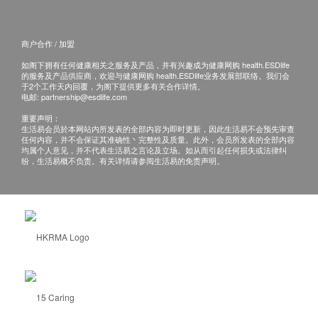
商户合作 / 加盟
如阁下拥有任何健康相关之服务及产品，并有兴趣成为健康网购 health.ESDlife
的服务及产品供应商，欢迎与健康网购 health.ESDlife业务发展部联络。我们会
于2个工作天内回覆，为阁下提供更多有关合作详情。
电邮:
partnership@esdlife.com
重要声明：
生活易会员於本网站内所发表的全部内容为即时更新，因此生活易不会预先审查
任何内容，并不会保证其准确性丶完整性及质量。此外，会员所发表的全部内容
均属个人意见，并不代表生活易之言论及立场。如从而引起任何损失或法律纠
纷，生活易概不负责。有关详情请参阅生活易的免责声明。