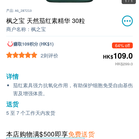
1 / 1
产品:
AG_287213
枫之宝 天然茄红素精华 30粒
商户名称：
枫之宝
赚取109积分 (HK$1)
64% off
109.0
2则评价
HK$
HK$299.3
详情
茄红素具强力抗氧化作用，有助保护细胞免受自由基伤
害及增强体质。
送货
5 至 7 个工作天内发货
本店购物满$500即享
免费送货