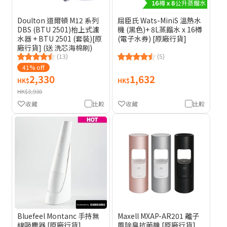
Doulton 道爾頓 M12 系列
屈臣氏 Wats-MiniS 溫熱水
DBS (BTU 2501)枱上式濾
機 (黑色)+ 8L蒸餾水 x 16樽
水器 + BTU 2501 (套裝)[原
(電子水券) [原廠行貨]
廠行貨] (送 洗芯海棉刷)
(13)
(5)
41% off
2,330
1,632
HK$
HK$
HK$3,930
收藏
比較
收藏
比較
Maxell MXAP-AR201 離子
Bluefeel Montanc 手持無
風除臭抗菌機 [原廠行貨]
線吸塵器 [原廠行貨]