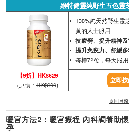
維特健靈純野生五色靈芝7
100%純天然野生靈芝
黃的人士服用
抗疲勞、提升精神及活
提升免疫力、舒緩多種
每樽72粒，每天服用1-2
【9折】HK$629
立即按此
(原價：
HK$699
)
返回目錄
暖宮方法2：暖宮療程 內科調養助懷
孕