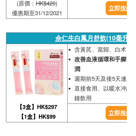
(原價：
HK$420
)
立即按此
優惠期至31/12/2021
余仁生白鳳月舒飲(10毫升 x 
含黃芪、當歸、白术、
改善血液循環和手腳冰
潤
週期前5天及後5天連續
直接食用、以暖水冲調
鐘飲用
【3盒】HK$297
立即按此
【1盒】HK$99