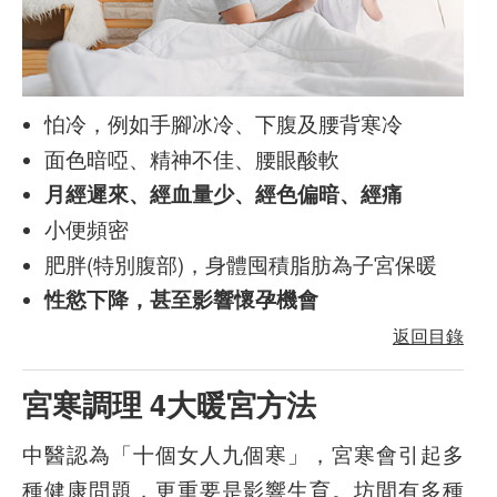
怕冷，例如手腳冰冷、下腹及腰背寒冷
面色暗啞、精神不佳、腰眼酸軟
月經遲來、經血量少、經色偏暗、經痛
小便頻密
肥胖(特別腹部)，身體囤積脂肪為子宮保暖
性慾下降，甚至影響懷孕機會
返回目錄
宮寒調理 4大暖宮方法
中醫認為「十個女人九個寒」，宮寒會引起多
種健康問題，更重要是影響生育。坊間有多種