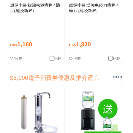
卓健中醫 拔罐祛濕療程 4節
卓健中醫 增強免疫力療程 4
(九龍及新界)
節 (九龍及新界)
1,160
1,820
HK$
HK$
收藏
比較
收藏
比較
$5,000電子消費券優惠及推介產品