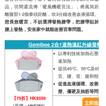
品，坊間還流傳「暖風機暖宮法」，將風筒距
離腹部1-2個拳頭距離，吹3分鐘改善血液循環。
想長效暖宮，不妨選擇發熱腰帶，把腰帶貼於
腰上發熱，安坐家中就能改善宮寒問題。
Gemibee 2合1速熱遠紅外線發熱
以專利技術加熱石墨烯
速加熱
提供45°C、55°C及6
宮、腰、背、腹和頸部
促進血液循環、改善寒
楚、僵硬及抽筋等問題
【75折】HK$559
立即按此
(原價：
HK$750
)