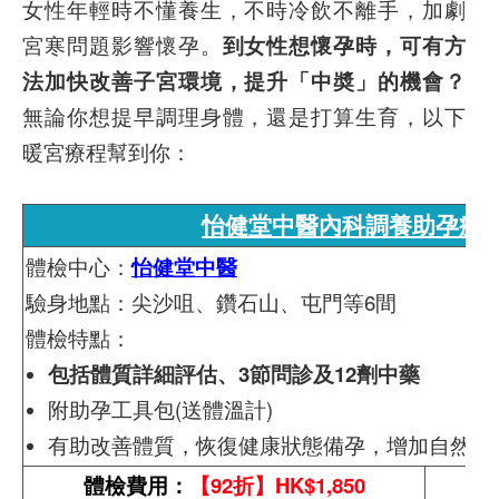
女性年輕時不懂養生，不時冷飲不離手，加劇
宮寒問題影響懷孕。
到女性想懷孕時，可有方
法加快改善子宮環境，提升「中奬」的機會？
無論你想提早調理身體，還是打算生育，以下
暖宮療程幫到你：
怡健堂中醫內科調養助孕療程
體檢中心：
怡健堂中醫
驗身地點：尖沙咀、鑽石山、屯門等6間
體檢特點：
包括體質詳細評估、3節問診及12劑中藥
附助孕⼯具包(送體溫計)
有助改善體質，
恢復健康狀態備孕，
增加自然懷
體檢費用：
【92折】HK$1,850