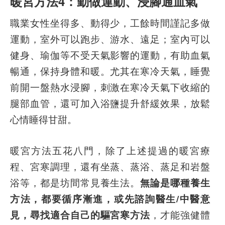
暖宮方法4：勤做運動、浸腳通血氣
職業女性坐得多、動得少，工餘時間謹記多做
運動，室外可以跑步、游水、遠足；室內可以
健身、瑜伽等不受天氣影響的運動，有助血氣
暢通，保持身體和暖。尤其在寒冷天氣，睡覺
前開一盤熱水浸腳，刺激在寒冷天氣下收縮的
腿部血管，還可加入浴鹽提升舒緩效果，放鬆
心情睡得甘甜。
暖宮方法五花八門，除了上述提過的暖宮療
程、宮寒調理，還有坐蒸、蒸浴、蒸足和岩盤
浴等，都是坊間常見養生法。
無論是哪種養生
方法，都要循序漸進，或先諮詢醫生/中醫意
見，尋找適合自己的驅宮寒方法
，才能強健體