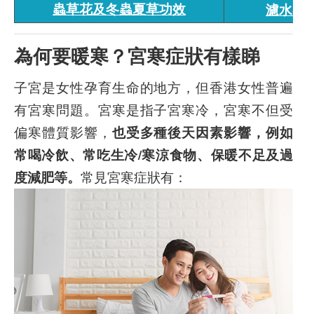
蟲草花及冬蟲夏草功效
濾水器
為何要暖寒？宮寒症狀有樣睇
子宮是女性孕育生命的地方，但香港女性普遍
有宮寒問題。宮寒是指子宮寒冷，宮寒不但受
偏寒體質影響，
也受多種後天因素影響，例如
常喝冷飲、常吃生冷/寒涼食物、保暖不足及過
度減肥等。
常見宮寒症狀有：