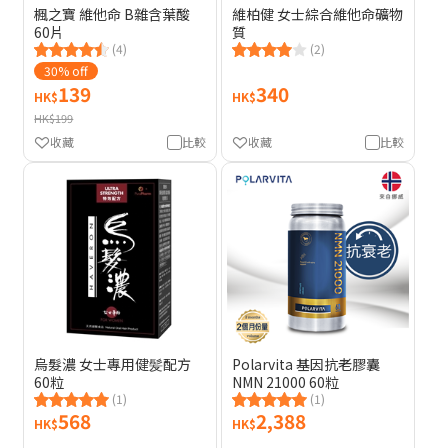
楓之寶 維他命 B雜含葉酸
維柏健 女士綜合維他命礦物
60片
質
(4)
(2)
30% off
139
340
HK$
HK$
HK$199
收藏
比較
收藏
比較
烏髮濃 女士專用健髪配方
Polarvita 基因抗老膠囊
60粒
NMN 21000 60粒
(1)
(1)
568
2,388
HK$
HK$