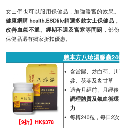
女士們也可以服用保健品，加強暖宮的效果。
健康網購 health.ESDlife精選多款女士保健品，
改善血氣不通、經期不週及宮寒等問題
，部份
保健品還有獨家折扣優惠。
農本方八珍湯膠囊240粒
含當歸、炒白芍、川芎
參、茯苓及炙甘草
適合月經前、月經後1星
調理體質及氣血循環、
力
每樽240粒，每日2次、
【9折】HK$378