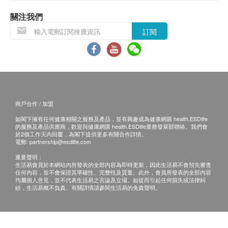
關注我們
訂閱
商戶合作 / 加盟
如閣下擁有任何健康相關之服務及產品，並有興趣成為健康網購 health.ESDlife
的服務及產品供應商，歡迎與健康網購 health.ESDlife業務發展部聯絡。我們會
於2個工作天內回覆，為閣下提供更多有關合作詳情。
電郵:
partnership@esdlife.com
重要聲明：
生活易會員於本網站內所發表的全部內容為即時更新，因此生活易不會預先審查
任何內容，並不會保證其準確性、完整性及質量。此外，會員所發表的全部內容
均屬個人意見，並不代表生活易之言論及立場。如從而引起任何損失或法律糾
紛，生活易概不負責。有關詳情請參閱生活易的免責聲明。