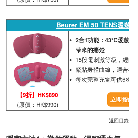
Beurer EM 50 TENS暖敷
2合1功能：43°C暖敷及
帶來的痛楚
15段電刺激等級，經臨
緊貼身體曲線，適合在
每次完整充電可供6次使用(6
【9折】HK$890
立即按此
(原價：
HK$990
)
返回目錄