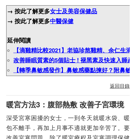
→ 按此了解更多
女士及美容保健品
→ 按此了解更多
中醫保健
延伸閱讀
【滴雞精比較2021】老協珍熬雞精、余仁生滴
改善睡眠質素的5個貼士 !
褪黑素及快速入睡產
【轉季鼻敏感發作】鼻敏感藥點揀好？附鼻敏感
返回目錄
暖宮方法3：腹部熱敷 改善子宮環境
深受宮寒困擾的女士，一到冬天就暖水袋、暖
包不離手，再加上月事不適就更加辛苦了。要
改善宮寒問題，除了暖宮療程及宮寒調理保健