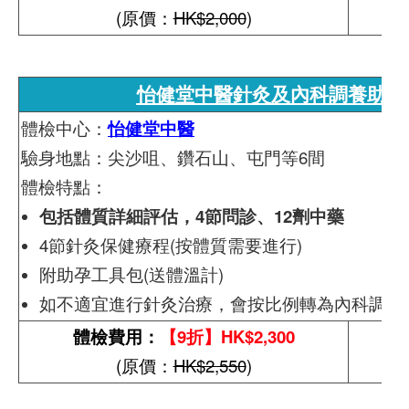
(原價：
HK$2,000
)
怡健堂中醫針灸及內科調養助孕
體檢中心：
怡健堂中醫
驗身地點：尖沙咀、鑽石山、屯門等6間
體檢特點：
包括體質詳細評估，4節問診、12劑中藥
4節針灸保健療程(按體質需要進行)
附助孕⼯具包(送體溫計)
如不適宜進行針灸治療，會按比例轉為內科調養
體檢費用：
【9折】HK$2,300
(原價：
HK$2,550
)