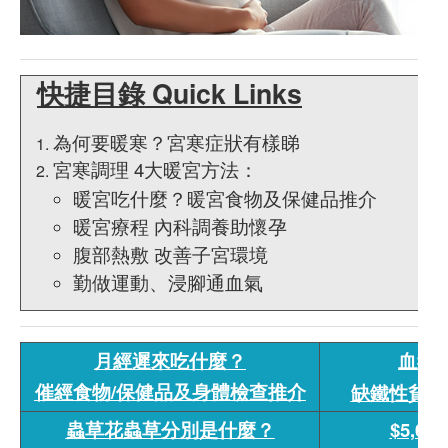
快捷目錄 Quick Links
為何要暖寒？宮寒症狀有樣睇
宮寒調理 4大暖宮方法：
暖宮吃什麼？暖宮食物及保健品推介
暖宮療程 內科調養助懷孕
腹部熱敷 改善子宮環境
勤做運動、浸腳通血氣
月經遲來吃什麼？
血紅
催經食物/保健品及身體檢查推介
缺鐵性貧血
蟲草花蟲草分別是什麼？
$5,0