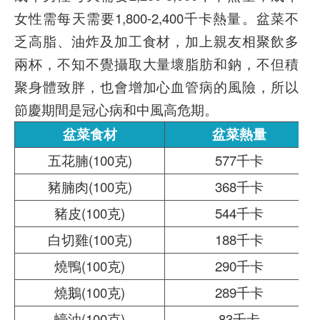
女性需每天需要1,800-2,400千卡熱量。盆菜不
乏高脂、油炸及加工食材，
加上親友相聚飲多
兩杯，不知不覺攝取大量壞脂肪和鈉，不但積
聚身體致胖，也會增加心血管病的風險，所以
節慶期間是冠心病和中風高危期。
盆菜食材
盆菜熱量
五花腩(100克)
577千卡
豬腩肉(100克)
368千卡
豬皮(100克)
544千卡
白切雞(100克)
188千卡
燒鴨(100克)
290千卡
燒鵝(100克)
289千卡
蠔油(100克)
83千卡