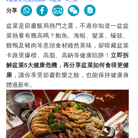
分享
盆菜是節慶飯局熱門之選，不過你知道一盆盆
菜熱量有幾高嗎？鮑魚、海蝦、髮菜、蠔豉、
雞鴨及豬肉等意頭食材雖然美味，卻暗藏盆菜
卡路里爆標、高脂、高鈉等健康陷阱
！
立即拆
解盆菜5大健康危機，再分享盆菜如何食得更健
康
，讓你享受節慶歡樂之餘，也能保持健康身
體過新年。