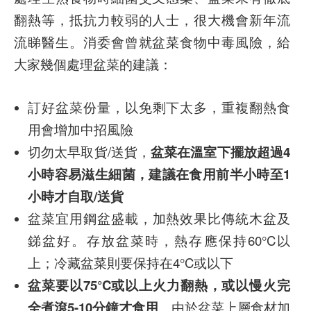
翻熱等，抵抗力較弱的人士，很大機會新年流
流睇醫生。消委會曾就盆菜食物中毒風險，給
大家幾個處理盆菜的建議：
訂好盆菜份量，以免剩下太多，重複翻熱食
用會增加中招風險
切勿太早取貨/送貨，
盆菜在溫室下擺放超過4
小時容易滋生細菌，建議在食用前半小時至1
小時才自取/送貨
盆菜宜用鋼盆盛載，加熱效果比傳統木盆及
銻盆好。存放盆菜時，熱存應保持60°C以
上；冷藏盆菜則要保持在4°C或以下
盆菜要以75°C或以上火力翻熱，或以慢火完
全煮滾5-10分鐘才食用
。由於盆菜上層食材加