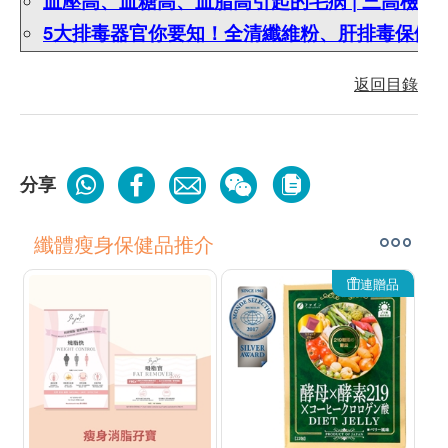
血壓高、血糖高、血脂高引起的毛病 | 三高檢
5大排毒器官你要知！全清纖維粉、肝排毒保健
返回目錄
分享
纖體瘦身保健品推介
連贈品