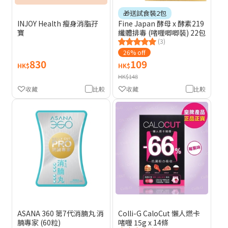
🎁送試食裝2包
INJOY Health 瘦身消脂孖
Fine Japan 酵母 x 酵素219
寶
纖體排毒 (啫喱唧唧裝) 22包
(3)
26% off
830
109
HK$
HK$
HK$148
收藏
比較
收藏
比較
ASANA 360 第7代消腩丸 消
Colli-G CaloCut 懶人燃卡
腩專家 (60粒)
啫喱 15g x 14條