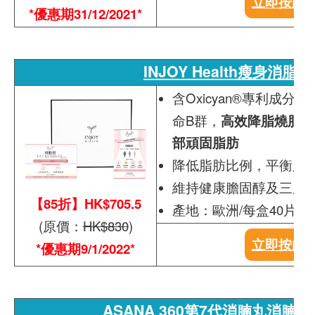
立即按此
*優惠期31/12/2021*
INJOY Health瘦身消脂
含Oxicyan®專利成
命B群，
高效降脂燒脂，
部頑固脂肪
降低脂肪比例，平衡脂
維持健康膽固醇及三脂
【85折】HK$705.5
產地：歐洲/每盒40片，
(原價：
HK$830
)
立即按此
*優惠期9/1/2022*
ASANA 360第7代消腩丸消腩專家