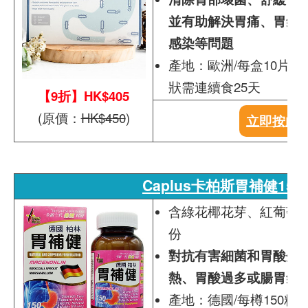
並有助解決胃痛、胃氣
感染等問題
產地：歐洲/每盒10片，
狀需連續食25天
【9折】HK$405
(原價：
HK$450
)
立即按此
Caplus卡柏斯胃補健150
含綠花椰花芽、紅葡萄
份
對抗有害細菌和胃酸分
熱、胃酸過多或腸胃氣
產地：德國/每樽150粒