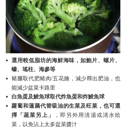
選用較低脂坊的海鮮海味，如鮑片、螺片、
蠔、瑤柱、海參等
豬𦟌取代肥豬肉/五花腩，減少釋出肥油，也
能減少盆菜卡路里
白魚蛋及鯪魚球取代炸魚蛋和炸鯪魚球
蘿蔔和蓮藕代替吸油的生菜及旺菜，也可選
擇「蔬菜另上」
，即另外用清湯或清水烚
菜，以免沾上太多盆菜醬汁