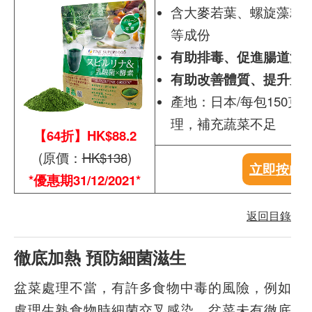
含大麥若葉、螺旋藻粉
等成份
有助排毒、促進腸道活
有助改善體質、提升免
產地：日本/每包150
理，補充蔬菜不足
【64折】HK$88.2
(原價：
HK$138
)
立即按此
*優惠期31/12/2021*
返回目錄
徹底加熱 預防細菌滋生
盆菜處理不當，有許多食物中毒的風險，例如
處理生熟食物時細菌交叉感染、盆菜未有徹底