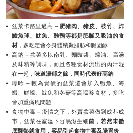
盆菜卡路里過高 –
肥豬肉、豬皮、枝竹、炸
鯪魚球、魷魚、雞鴨等都是肥膩又吸油的食
材
，多吃定會令身體積聚脂肪和膽固醇
高鈉 – 盆菜多以南乳、麵豉醬、蠔油、高湯
及味精等調味，而且各種食材流出的肉汁混
在一起，
味道濃郁之餘，同時代表好高鈉
嘌呤 – 較為貴價的盆菜還會加入鮑魚、海
蝦、鮮蠔、魷魚和冬菇等高嘌呤食材，多吃
會加重痛風問題
食物中毒 – 疫情之下，外賣盆菜做到成巷成
市，盆菜在室溫下容易滋生細菌，
若然未徹
底翻熱就食用，容易引起食物中毒及腸胃炎