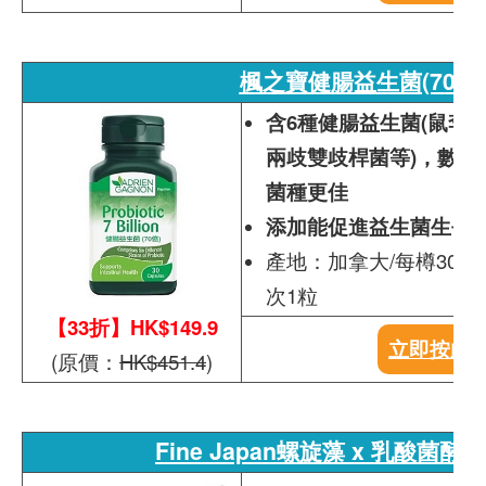
楓之寶健腸益生菌(70億)
含6種健腸益生菌(鼠李
兩歧雙歧桿菌等)，數量
菌種更佳
添加能促進益生菌生長
產地：加拿大/每樽30粒
次1粒
【33折】HK$149.9
立即按此
(原價：
HK$451.4
)
Fine Japan螺旋藻 x 乳酸菌酵