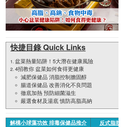
快捷目錄 Quick Links
盆菜熱量陷阱！5大潛在健康風險
4招教你 盆菜如何食得更健康
減肥保健品 消脂控制膽固醇
腸道保健品 改善消化不良問題
徹底加熱 預防細菌滋生
嚴選食材及湯底 慎防高脂高納
解構小球藻功效 排毒保健品推介
反式脂肪食