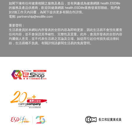
如閣下擁有任何健康相關之服務及產品，並有興趣成為健康網購 health.ESDlife
的服務及產品供應商，歡迎與健康網購 health.ESDlife業務發展部聯絡。我們會
於2個工作天內回覆，為閣下提供更多有關合作詳情。
電郵:
partnership@esdlife.com
重要聲明：
生活易會員於本網站內所發表的全部內容為即時更新，因此生活易不會預先審查
任何內容，並不會保證其準確性、完整性及質量。此外，會員所發表的全部內容
均屬個人意見，並不代表生活易之言論及立場。如從而引起任何損失或法律糾
紛，生活易概不負責。有關詳情請參閱生活易的免責聲明。