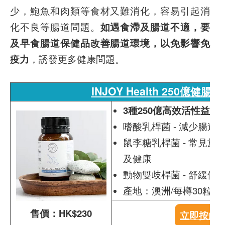
少，鮑魚和肉類等食材又難消化，容易引起消
化不良等腸道問題。
如遇食滯及腸道不適，要
及早食腸道保健品改善腸道環境，以免影響免
疫力
，誘發更多健康問題。
INJOY Health 250億健腸樂
3種250億高效活性益生
嗜酸乳桿菌 - 減少腸
鼠李糖乳桿菌 - 常見
及健康
動物雙歧桿菌 - 舒緩
產地：澳洲/每樽30粒
售價：HK$230
立即按此