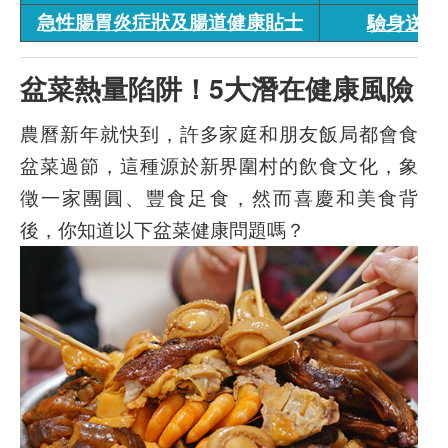
急性腸胃炎症狀及腸道健康貼士
驗身送禮
盆菜熱量陷阱！5大潛在健康風險
農曆新年就快到，許多家庭和朋友飯局都會食
盆菜過節，這種源於新界圍村的飲食文化，象
徵一家團圓、豐食足食，然而喜慶和美食背
後，你知道以下盆菜健康問題嗎？