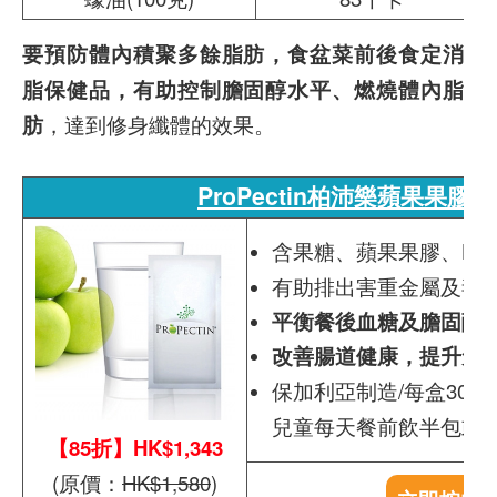
要預防體內積聚多餘脂肪，食盆菜前後食定消
脂保健品，有助控制膽固醇水平、燃燒體內脂
肪
，達到修身纖體的效果。
ProPectin柏沛樂蘋果果膠3
含果糖、蘋果果膠、L-
有助排出害重金屬及毒
平衡餐後血糖及膽固醇
改善腸道健康，提升免
保加利亞制造/每盒30
兒童每天餐前飲半包或1/
【85折】HK$1,343
(原價：
HK$1,580
)