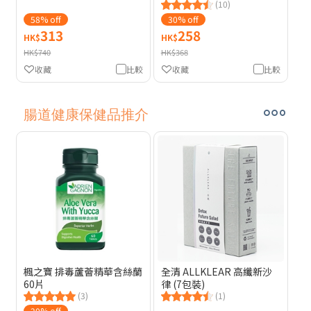
(10)
58% off
30% off
313
258
HK$
HK$
HK$740
HK$368
收藏
比較
收藏
比較
腸道健康保健品推介
楓之寶 排毒蘆薈精華含絲蘭
全清 ALLKLEAR 高纖新沙
60片
律 (7包裝)
(3)
(1)
20% off