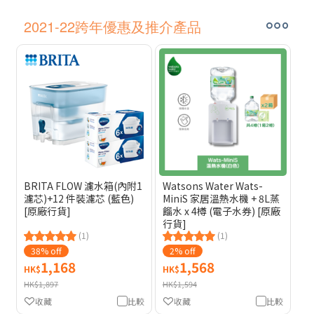
2021-22跨年優惠及推介產品
BRITA FLOW 濾水箱(內附1
Watsons Water Wats-
濾芯)+12 件裝濾芯 (藍色)
MiniS 家居溫熱水機 + 8L蒸
[原廠行貨]
餾水 x 4樽 (電子水券) [原廠
行貨]
(1)
(1)
38% off
2% off
1,168
1,568
HK$
HK$
HK$1,897
HK$1,594
收藏
比較
收藏
比較