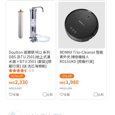
Doulton 道爾頓 M12 系列
MOMAX Trio-Cleanse 智能
DBS (BTU 2501)枱上式濾
紫外光 掃拖機械人
水器 + BTU 2501 (套裝)[原
RO1SUKD [原廠行貨]
廠行貨] (送 洗芯海棉刷)
(13)
41% off
9% off
2,330
1,980
HK$
HK$
HK$3,930
HK$2,180
收藏
比較
收藏
比較