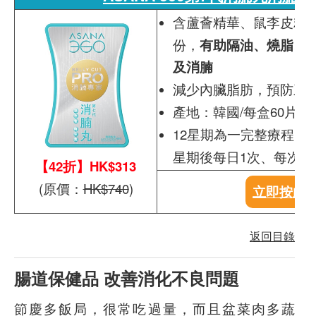
含蘆薈精華、鼠李皮精
份，
有助隔油、燒脂、
及消腩
減少內臟脂肪，預防三
產地：韓國/每盒60片
12星期為一完整療程：
星期後每日1次、每次2
【42折】HK$313
(原價：
HK$740
)
立即按此
返回目錄
腸道保健品 改善消化不良問題
節慶多飯局，很常吃過量，而且盆菜肉多蔬