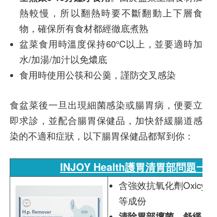
熱較慢，所以翻熱時要不斷翻動上下層食
物，確保所有食材都經徹底煮熟
盆菜食用時溫度保持60°C以上，並要適時加
水/加湯/加汁以免燶底
食用時使用公筷和公羹，謹防交叉感染
食盆菜後一旦出現細菌感染或腸胃病，便要立
即求診，並配合腸胃保健品，加快舒緩腸道感
染的不適和症狀，以下腸胃保健品都幫到你：
INJOY Health護胃清胃部問題一
含強效抗氧化劑Oxicy
等成份
清除胃部壞菌、舒緩胃