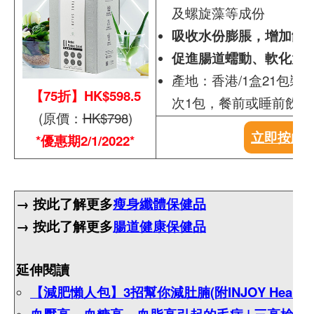
及螺旋藻等成份
吸收水份膨脹，增加飽
促進腸道蠕動、軟化大
產地：香港/1盒21包裝(2
【75折】HK$598.5
次1包，餐前或睡前飲用
(原價：
HK$798
)
立即按此
*優惠期2/1/2022*
→ 按此了解更多
瘦身纖體保健品
→ 按此了解更多
腸道健康保健品
延伸閱讀
【減肥懶人包】3招幫你減肚腩(附INJOY Healt