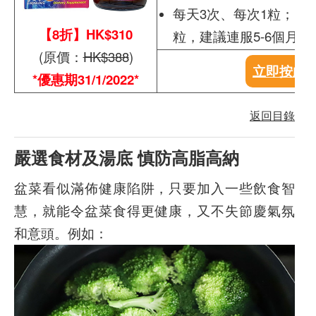
每天3次、每次1粒；需要
【8折】HK$310
粒，建議連服5-6個月
(原價：
HK$388
)
立即按此
*優惠期31/1/2022*
返回目錄
嚴選食材及湯底 慎防高脂高納
盆菜看似滿佈健康陷阱，只要加入一些飲食智
慧，就能令盆菜食得更健康，又不失節慶氣氛
和意頭。例如：