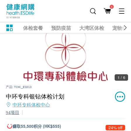
1
体检套餐
预防疫苗
大湾区体检
宠物健
1 / 6
产品:
TCHC_ESD13
中环专科银钻体检计划
中环专科体检中心
94项目
赚取55,500积分 (HK$555)
24% off