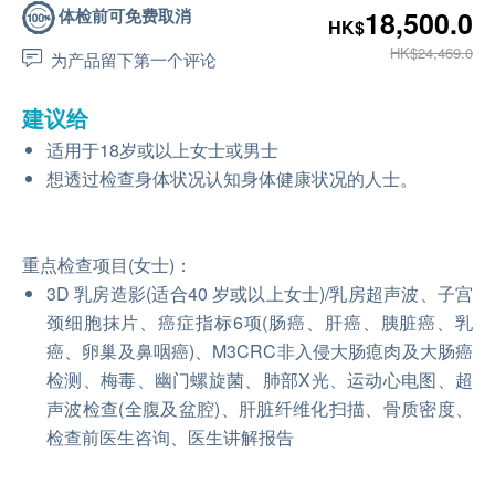
体检前可免费取消
18,500.0
HK$
HK$24,469.0
为产品留下第一个评论
建议给
适用于18岁或以上女士或男士
想透过检查身体状况认知身体健康状况的人士。
重点检查项目(女士)：
3D 乳房造影(适合40 岁或以上女士)/乳房超声波、子宫
颈细胞抹片、癌症指标6项(肠癌、肝癌、胰脏癌、乳
癌、卵巢及鼻咽癌)、M3CRC非入侵大肠瘜肉及大肠癌
检测、梅毒、幽门螺旋菌、肺部X光、运动心电图、超
声波检查(全腹及盆腔)、肝脏纤维化扫描、骨质密度、
检查前医生咨询、医生讲解报告