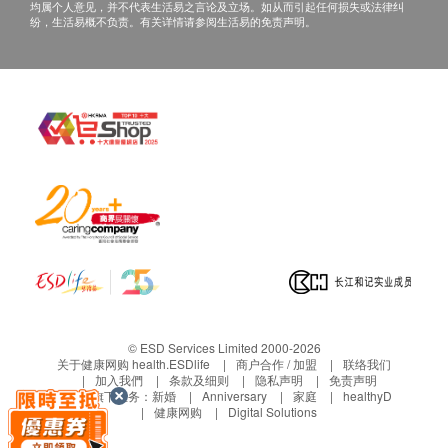
脉搏率
均属个人意见，并不代表生活易之言论及立场。如从而引起任何损失或法律纠
纷，生活易概不负责。有关详情请参阅生活易的免责声明。
身高体重比例指数分析
医生检查及咨询 (视力、心肺及腹部检查)
血脂
总胆固醇
高密度胆固醇
低密度胆固醇
甘油三酯
总及高密度胆固醇比例
糖尿
空腹血糖
糖化血色素
© ESD Services Limited 2000-2026
关于健康网购 health.ESDlife
商户合作 / 加盟
联络我们
肝功能
加入我們
条款及细则
隐私声明
免责声明
生活易旗下业务：
新婚
Anniversary
家庭
healthyD
健康网购
Digital Solutions
白蛋白球蛋白比例
白蛋白