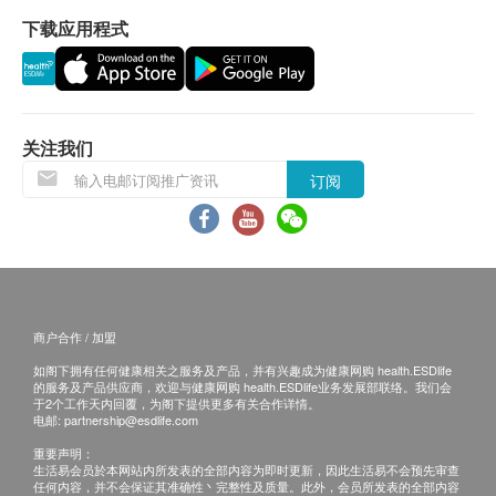
客户若体检后3个月内不提取报告，所有报告一律
影像诊断检查
下载应用程式
重点项目
作销毁处理及不会存底，额外索取报告复印需付行
政费(另议)。
肝脏纤维化扫描
客人需自行承担邮寄报告之风险。
骨质密度
如有争议，健康网购health.ESDlife 及 香港骏检
重点项目
保留最后决定权。
关注我们
骨质密度检查(腰椎及股骨)
订阅
免责声明：
2
基本项目
所有健康检查/服务并非作为医务诊断或治疗用
途。当阁下身体健康出现任何疾病征兆时，应立即
心血管疾病危险因子
咨询有认可资格的医生，作出诊断及治疗。
本服务/产品由商户提供。生活易【健康网购
丙种反应蛋白(高灵敏度)
商户合作 / 加盟
health.ESDlife】并没有经营或提供本服务/产品。
基本健康评估
如阁下拥有任何健康相关之服务及产品，并有兴趣成为健康网购 health.ESDlife
有关此服务/产品的错漏或延误，或因使用此服务/
的服务及产品供应商，欢迎与健康网购 health.ESDlife业务发展部联络。我们会
产品而引致的损失、损害、受伤或法律诉讼，健康
于2个工作天内回覆，为阁下提供更多有关合作详情。
身高
电邮:
partnership@esdlife.com
网购health.ESDlife概不负责。一切有关的索偿或
体重
重要声明：
查询，须向提供服务之体检中心或商户提出。
血压
生活易会员於本网站内所发表的全部内容为即时更新，因此生活易不会预先审查
任何内容，并不会保证其准确性丶完整性及质量。此外，会员所发表的全部内容