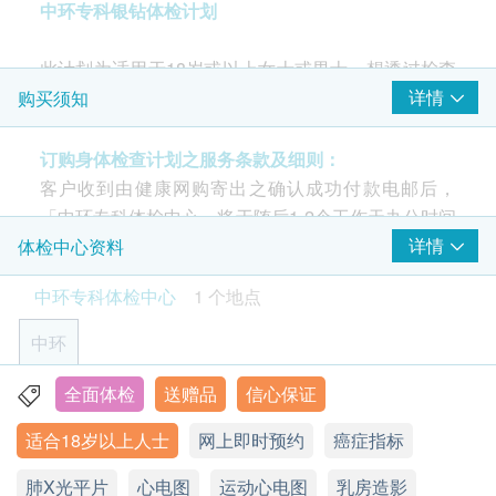
中环专科银钻体检计划
颈动脉内膜中层厚度超声波
全腹部超声波 (肝脏、胆囊、总胆管、肝内胆管、肝门
此计划为适用于18岁或以上女士或男士，想透过检查
静脉、脾脏、胰脏、肾脏)
身体状况认知身体健康状况的人士。
详情
购买须知
子宫颈病变测试 (只限女士)
重点项目
订购身体检查计划之服务条款及细则：
重点检查项目(女士)：
柏氏子宫颈细胞检查
客户收到由健康网购寄出之确认成功付款电邮后，
3D 乳房造影(适合40 岁或以上女士)/乳房超声波、
「中环专科体检中心」将于随后1-2个工作天办公时间
癌症指标
重点项目
子宫颈细胞抹片、癌症指标6项(肠癌、肝癌、胰脏
内，致电客户预约身体检查的时间及地点。客户亦可
详情
体检中心资料
癌、乳癌、卵巢及鼻咽癌)、M3CRC非入侵大肠瘜
致电查询或在订单确认后一个工作天致电该中心预约
癌胚抗原 (肠癌)
中环专科体检中心
1 个地点
肉及大肠癌检测、梅毒、幽门螺旋菌、肺部X光、
癌抗原 19.9 (胰脏癌)
(电话/ Whatsapp：+852 5543 0000)。
运动心电图、超声波检查(全腹及盆腔)、肝脏纤维
癌抗原125 (卵巢癌)
中环
化扫描、骨质密度、检查前医生咨询、医生讲解报
癌抗原15.3 (乳房)
年龄
甲种胚胎蛋白 (肝脏)
告
身体检查计划只适用于18岁或以上之人士。
全面体检
送赠品
信心保证
香港中环皇后大道中99号中环中心42楼4203室
病毒抗体EBV (鼻咽癌)
适合18岁以上人士
星期一至五︰9:00a.m. – 6:00p.m.
总前列腺癌抗原 (只限男士)
网上即时预约
癌症指标
有效期
星期六：9:00a.m. – 1:00p.m.
重点检查项目(男士)：
本身体检查计划有效期为6个月，客户必须于6个月内
乳房检查
肺X光平片
星期日及公众假期︰休息
心电图
运动心电图
乳房造影
重点项目