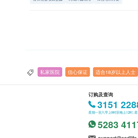
私家医院
信心保证
适合18岁以上人士
订购及查询
3151 228
星期一至六早上9时至晚上12时; 
5283 411
support@esdlife