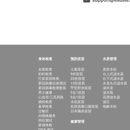
身体检查
预防疫苗
水质管理
全面检查
儿童疫苗
直饮水机
妇科检查
9价疫苗
台上式滤水器
打疫苗前检查
23价疫苗
台下式滤水器
新冠病毒抗体测试
13价疫苗
水龙头式滤水器
新冠病毒检测套装
甲型肝炎疫苗
滤水壶
男士健康
5合1疫苗
滤水瓶
心血管/三高风险
6合1疫苗
花洒滤水器
婚前检查
水痘疫苗
滤芯
备孕检查
轮状病毒口服疫苗
电解水机
过敏症
日本脑炎疫苗
内视镜服务
癌症测试
健康管理
家佣体检
DNA 测试