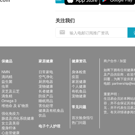
关注我们
保健品
家居健康
健康资讯
商户合作 / 加盟
如阁下拥有任何健康相关
NMN
日常家电
身体检查
及产品供应商，欢迎与健
滴鸡精
空气净化
疫苗
回覆，为阁下提供更
益生菌
厨房电器
家居健康
电邮:
partnership@es
虫草
宠物健康
个人健康
灵芝及云芝
长者健康
有机食品
重要声明：
滴鱼精
防疫产品
宠物健康
生活易会员於本网站
Omega 3
睡眠用品
容，并不会保证其准
维他命 及 矿物质
害虫处理
常见问题
见，并不代表生活易
健康及有机食品
责。有关详情请参阅
强化免疫力
饮品
首次验身指引
肠道及消化系统健康
热门问题
女士及美容
电子个人护理
瘦身纤体
心血管健康