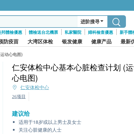
进阶搜寻
美邦體檢優惠
體檢送台北機票
私家醫院
婦科檢查優惠
新手體
预防疫苗
大湾区体检
银发健康
健康产品
最新
运动心电图)
仁安体检中心基本心脏检查计划 (运
心电图)
仁安体检中心
26项目
建议给
适用于18岁或以上男士及女士
关注心脏健康的人士