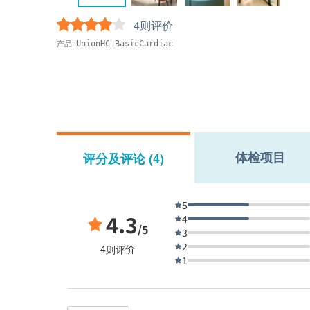
4则评价
产品:
UnionHC_BasicCardiac
体检项目
评分及评论 (4)
5
4.3
4
/5
3
2
4则评价
1