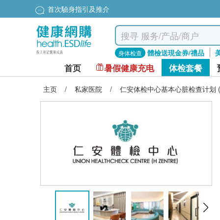
首次驗身指引及推介
體檢送現金券/禮品
身体检查
首页
暑假健康充电
体检套餐
主页
/
私家医院
/
仁安体检中心基本心脏检查计划 (