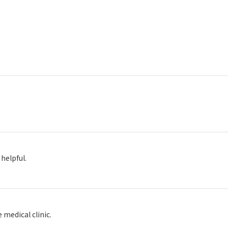
ndly and helpful.
 medical clinic.