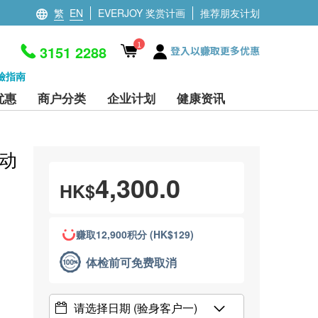
繁
EN
EVERJOY 奖赏计画
推荐朋友计划
1
3151 2288
登入以赚取更多优惠
檢指南
优惠
商户分类
企业计划
健康资讯
动
4,300.0
HK$
赚取12,900积分 (HK$129)
体检前可免费取消
请选择日期
(验身客户一)