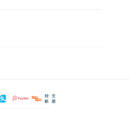
转
支
帐
票