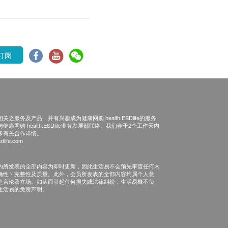
订阅
之服务及产品，并有兴趣成为健康网购 health.ESDlife的服务
康网购 health.ESDlife业务发展部联络。我们会于2个工作天内
多有关合作详情。
dlife.com
内所发表的全部内容为即时更新，因此生活易不会预先审查任何内
确性丶完整性及质量。此外，会员所发表的全部内容均属个人意
之言论及立场。如从而引起任何损失或法律纠纷，生活易概不负
生活易的免责声明。