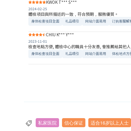
KWOK T*** S***
2024-02-25
體檢項目與所描述的一致﹐符合預期﹐服務優質。
身体检查项目全面
礼品吸引
网站介面易用
订购客服解
CHIU K*** Y***
2023-11-01
檢查地點方便, 體檢中心的職員十分友善, 會推薦給其他人
身体检查项目全面
礼品吸引
网站介面易用
体检地点方
私家医院
信心保证
适合16岁以上人士