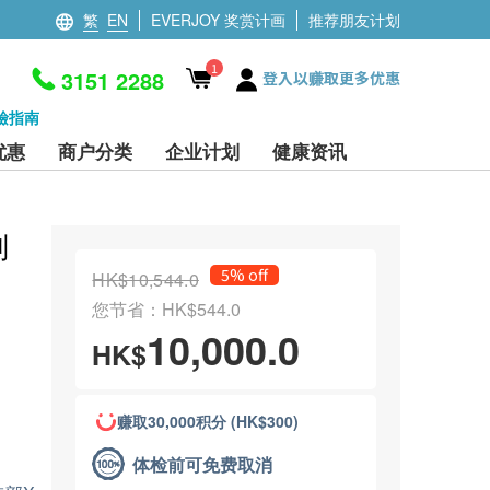
繁
EN
EVERJOY 奖赏计画
推荐朋友计划
1
3151 2288
登入以赚取更多优惠
檢指南
优惠
商户分类
企业计划
健康资讯
划
5% off
HK$10,544.0
您节省：HK$544.0
10,000.0
HK$
赚取30,000积分 (HK$300)
体检前可免费取消