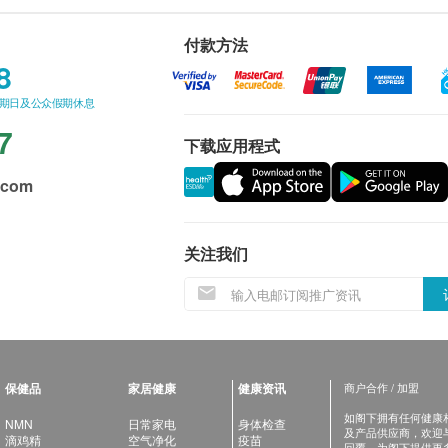
付款方法
8
星期日及公众假期休息
7
下载应用程式
.com
关注我们
保健品
家居健康
健康资讯
商户合作 / 加盟
如阁下拥有任何健康相关
NMN
日常家电
身体检查
及产品供应商，欢迎与健
滴鸡精
空气净化
疫苗
回覆，为阁下提供更