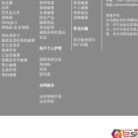
益生菌
厨房电器
家居健康
电邮:
partnership@es
虫草
宠物健康
个人健康
灵芝及云芝
长者健康
有机食品
重要声明：
滴鱼精
防疫产品
宠物健康
生活易会员於本网站
Omega 3
睡眠用品
容，并不会保证其准
维他命 及 矿物质
害虫处理
常见问题
见，并不代表生活易
健康及有机食品
责。有关详情请参阅
强化免疫力
饮品
首次验身指引
肠道及消化系统健康
热门问题
女士及美容
电子个人护理
瘦身纤体
心血管健康
面部美容仪器
骨骼及关节健康
电须刨
男士健康
风筒
头发护理
脱毛器
孕妇健康
休闲娱乐
运动智能手表
运动耳机