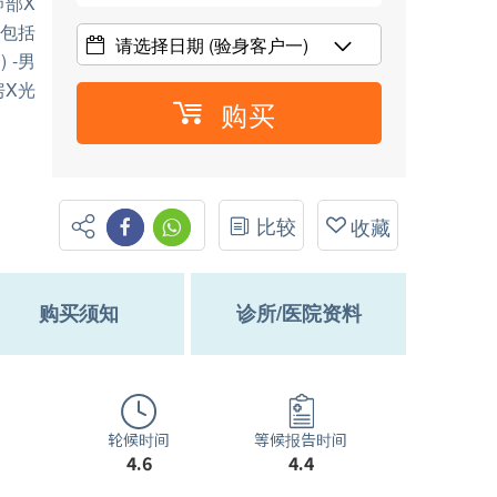
肺部X
(包括
请选择日期
(验身客户一)
 -男
房X光
购买
比较
收藏
购买须知
诊所/医院资料
轮候时间
等候报告时间
4.6
4.4