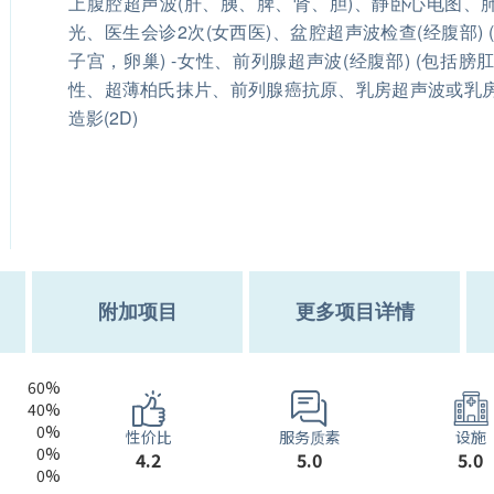
上腹腔超声波(肝、胰、脾、肾、胆)、静卧心电图、
光、医生会诊2次(女西医)、盆腔超声波检查(经腹部) 
子宫，卵巢) -女性、前列腺超声波(经腹部) (包括膀肛)
性、超薄柏氏抹片、前列腺癌抗原、乳房超声波或乳
造影(2D)
附加项目
更多项目详情
60%
40%
0%
服务质素
性价比
设施
0%
5.0
4.2
5.0
0%