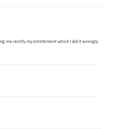
ing me rectify my entitlement which I did it wrongly