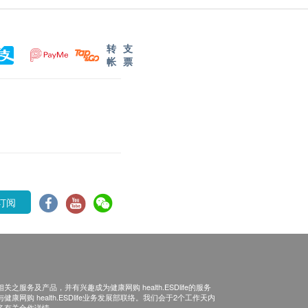
转
支
帐
票
订阅
之服务及产品，并有兴趣成为健康网购 health.ESDlife的服务
康网购 health.ESDlife业务发展部联络。我们会于2个工作天内
多有关合作详情。