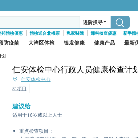
进阶搜寻
美邦體檢優惠
體檢送台北機票
私家醫院
婦科檢查優惠
新手體
预防疫苗
大湾区体检
银发健康
健康产品
最新
计划
仁安体检中心行政人员健康检查计
仁安体检中心
81项目
建议给
适用于16岁或以上人士
重点检查项目：