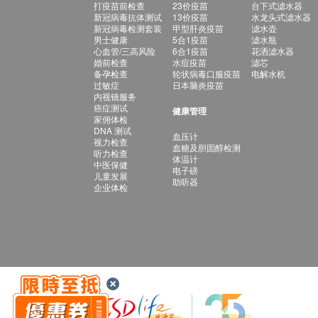
打疫苗前检查
23价疫苗
台下式滤水器
新冠病毒抗体测试
13价疫苗
水龙头式滤水器
新冠病毒检测套装
甲型肝炎疫苗
滤水壶
男士健康
5合1疫苗
滤水瓶
心血管/三高风险
6合1疫苗
花洒滤水器
婚前检查
水痘疫苗
滤芯
备孕检查
轮状病毒口服疫苗
电解水机
过敏症
日本脑炎疫苗
内视镜服务
癌症测试
健康管理
家佣体检
DNA 测试
血压计
视力检查
血糖及胆固醇检测
听力检查
体温计
中医保健
电子磅
儿童发展
助听器
企业体检