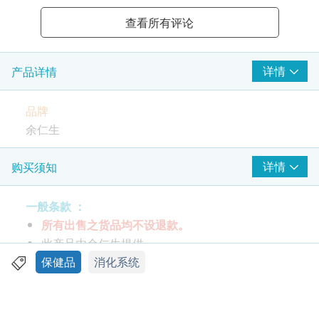
查看所有评论
详情
产品详情
品牌
余仁生
包装规格
详情
购买须知
每盒6包 / 每包5克
一般条款 ：
所有出售之货品均不设退款。
特性及功效
此产品由余仁生提供。
石斛: 益胃生津，滋阴清热。
如有任何争议，余仁生及健康网购health.ESDlife
保健品
消化系统
花旗参: 补气养阴，清热生津
保留最终决议权。
服用方法
送货条款：