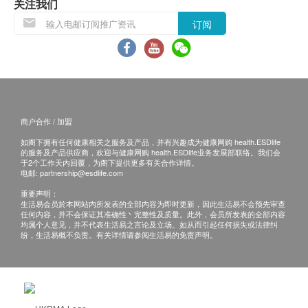
关注我们
订阅
退换条款 ：
当顾客收取已订购之货品时，有责任检查货品是否
有损毁情况，一经确认签收，恕不接受退换。
退换产品必须包装完整，如退换之产品有任何残缺
或过期退回，供应商有权不受理。
如有其他损坏或遗漏查询，顾客必须保留有效收据
商户合作 / 加盟
正本，并于送货后3个工作天内按下列方式联络健
如阁下拥有任何健康相关之服务及产品，并有兴趣成为健康网购 health.ESDlife
的服务及产品供应商，欢迎与健康网购 health.ESDlife业务发展部联络。我们会
康网购health.ESDlife客户服务部跟进。
于2个工作天内回覆，为阁下提供更多有关合作详情。
电邮:
partnership@esdlife.com
重要声明：
生活易会员於本网站内所发表的全部内容为即时更新，因此生活易不会预先审查
任何内容，并不会保证其准确性丶完整性及质量。此外，会员所发表的全部内容
均属个人意见，并不代表生活易之言论及立场。如从而引起任何损失或法律纠
纷，生活易概不负责。有关详情请参阅生活易的免责声明。