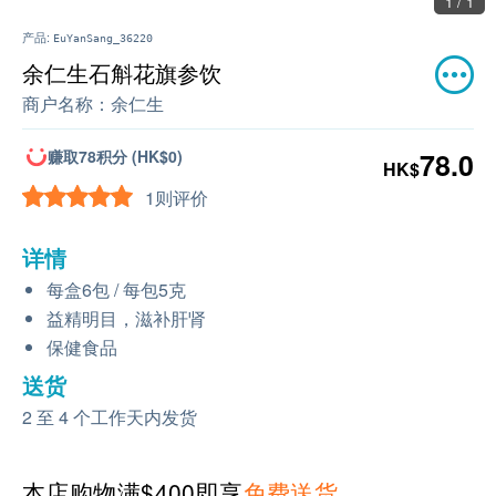
1 / 1
产品:
EuYanSang_36220
余仁生石斛花旗参饮
商户名称：
余仁生
赚取78积分 (HK$0)
78.0
HK$
1则评价
详情
每盒6包 / 每包5克
益精明目，滋补肝肾
保健食品
送货
2 至 4 个工作天内发货
本店购物满$400即享
免费送货