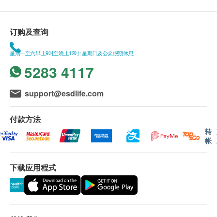
将冲剂倾入杯内，以热开水冲调拌匀即可。
购买余仁生产品总额满HK$400，即可享本地免费
送货服务。 账单总额未满HK$400需附加HK$50运
订购及查询
成份
费。
花旗参，乳糖，石斛，麦芽糊精
我们将于确定订单后2-4个工作天内安排发货。
星期一至六早上9时至晚上12时; 星期日及公众假期休息
(生产此产品的厂房亦处理含有麸质的谷类，木本坚果
不排除运送时间会因节日而有所影响。 当八号烈
5283 4117
及坚果制品)
风讯号悬挂或黑色暴雨警告生效时，送货服务时间
将会延迟。
support@esdlife.com
所有订单须视乎相关货品的供应情况再作最后确
认。 倘若健康网购health.ESDlife未能提供任何订
付款方法
单上的货品，健康网购health.ESDlife有权拒绝接
转
受该订单，并且会于送货前透过电话或电邮通知顾
帐
客再作安排。
下载应用程式
保用条款 ：
货品质量保证，于顾客收到产品当日起计，使用
期应最少有12个月或以上。(1包装滴鸡精属短期货
品，使用期有2个月或以上)