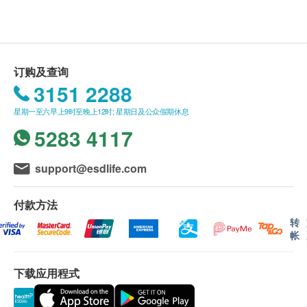
产品无添加鸡粉、无添加味精、无添加人造色素及
防腐剂，信心之选。
送货条款：
益肝，明目。
购买余仁生产品总额满HK$400，即可享本地免费
送货服务。 账单总额未满HK$400需附加HK$50运
订购及查询
服用方法
费。
3151 2288
蒸煮加热：整包原封直接放入煲内，再注水加热至
我们将于确定订单后2-4个工作天内安排发货。
沸腾。
星期一至六早上9时至晚上12时; 星期日及公众假期休息
不排除运送时间会因节日而有所影响。 当八号烈
浸泡加热：整包原封直接加入沸水中浸泡4-6分
5283 4117
风讯号悬挂或黑色暴雨警告生效时，送货服务时间
钟。
将会延迟。
微波炉加热：撕开包装袋，把汤倒入微波炉盛器
所有订单须视乎相关货品的供应情况再作最后确
support@esdlife.com
内，加热3-5分钟即可食用。
认。 倘若健康网购health.ESDlife未能提供任何订
单上的货品，健康网购health.ESDlife有权拒绝接
付款方法
成份
受该订单，并且会于送货前透过电话或电邮通知顾
转
帐
鲜鸡汤、鲍鱼、鸡肉、日月鱼、山药、扁豆、杞子、
客再作安排。
盐
下载应用程式
保用条款 ：
货品质量保证，于顾客收到产品当日起计，使用