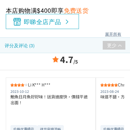
本店购物满$400即享
免费送货
即睇全店产品
展开所有
更少
评分及评论 (3)
4.7
/5
Li K*** H***
Chris 
2023-10-12
2023-08-24
鮑魚日月魚好好味！送貨速度快，價錢平過
味道不錯，方便
出面！
价格优惠吸引
送货安排流畅
价格优惠吸引