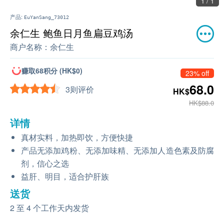
1 / 1
产品:
EuYanSang_73012
余仁生 鲍鱼日月鱼扁豆鸡汤
商户名称：
余仁生
赚取68积分 (HK$0)
23% off
68.0
3则评价
HK$
HK$88.0
详情
真材实料，加热即饮，方便快捷
产品无添加鸡粉、无添加味精、无添加人造色素及防腐
剂，信心之选
益肝、明目，适合护肝族
送货
2 至 4 个工作天内发货