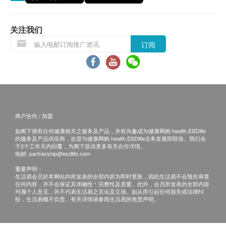
注意事项
期应最少有12个月或以上。(1包装滴鸡精属短期货
生产此产品的厂房亦处理含有麸质的的壳类、甲壳类
品，使用期有2个月或以上)
动物、蛋类、鱼类、花生、大豆、奶类、木本坚果及
关注我们
坚果制品
退换条款 ：
订阅
当顾客收取已订购之货品时，有责任检查货品是否
有损毁情况，一经确认签收，恕不接受退换。
退换产品必须包装完整，如退换之产品有任何残缺
或过期退回，供应商有权不受理。
如有其他损坏或遗漏查询，顾客必须保留有效收据
商户合作 / 加盟
正本，并于送货后3个工作天内按下列方式联络健
如阁下拥有任何健康相关之服务及产品，并有兴趣成为健康网购 health.ESDlife
康网购health.ESDlife客户服务部跟进。
的服务及产品供应商，欢迎与健康网购 health.ESDlife业务发展部联络。我们会
于2个工作天内回覆，为阁下提供更多有关合作详情。
电邮:
partnership@esdlife.com
重要声明：
生活易会员於本网站内所发表的全部内容为即时更新，因此生活易不会预先审查
任何内容，并不会保证其准确性丶完整性及质量。此外，会员所发表的全部内容
均属个人意见，并不代表生活易之言论及立场。如从而引起任何损失或法律纠
纷，生活易概不负责。有关详情请参阅生活易的免责声明。