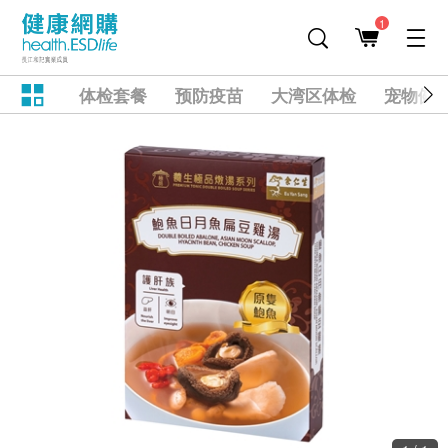
1
体检套餐
预防疫苗
大湾区体检
宠物健