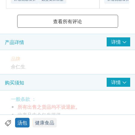
查看所有评论
详情
产品详情
品牌
余仁生
包装规格
详情
购买须知
每盒1包每包400克
一般条款 ：
特性及功效
所有出售之货品均不设退款。
养生极品炖汤系列- 鲍鱼日月鱼扁豆鸡汤，益肝、
此产品由余仁生提供。
明目，适合护肝族。
如有任何争议，余仁生及健康网购health.ESDlife
汤包
健康食品
真材实料，加热即饮，方便快捷。
保留最终决议权。