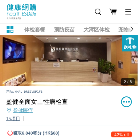
体检套餐
预防疫苗
大湾区体检
宠物健
送礼物
2 / 6
产品:
HHAL_DRESVDP1FB
盈健全面女士性病检查
盈健医疗
15项目
赚取6,840积分 (HK$68)
42% off