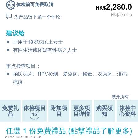
体检前可免费取消
2,280.0
HK$
HK$3,900.0
为产品留下第一个评论
建议给
适用于18岁或以上女士
有性生活或怀疑有性病之人士
重点检查项目：
柏氏抹片、HPV检测、爱滋病、梅毒、衣原体、淋病、
疱疹
展开所有
免费礼
体检项目
附加项
更多项
购买须
体检中
品
目
目详情
知
心资料
15
任選 1 份免費禮品 (點撃禮品了解更多)
$100 百佳电子礼券