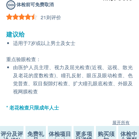
体检前可免费取消
21则评价
建议给
适用于7岁或以上男士及女士
重点验眼检查：
由医护人员主理、视力及屈光检查(近视、远视、散光
及老花的度数检查)、瞳孔反射、眼压及眼动检查、色
觉普查、双目裂隙灯检查、扩大瞳孔眼底检查、外眼及
视网膜检查
* 老花检查只限成年人士
展开所有
评分及评
免费礼
体检项目
更多项
购买须
体检中