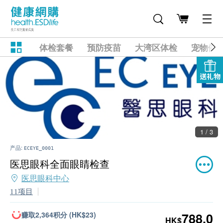
体检套餐
预防疫苗
大湾区体检
宠物健
送礼物
1 / 3
产品:
ECEYE_0001
医思眼科全面眼睛检查
医思眼科中心
11项目
赚取2,364积分 (HK$23)
788.0
HK$