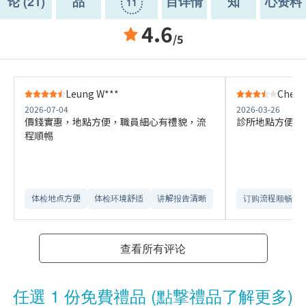
论 (21)
品
目详情
知
心资料
11
4.6
/5
Leung W***
Cheun
2026-07-04
2026-03-26
價錢實惠，地點方便，職員細心有禮貌，流
診所地點方便，
程順𣈱
体检地点方便
体检环境舒适​
讲解报告清晰​
订购流程顺畅
查看所有评论
任選 1 份免費禮品 (點撃禮品了解更多)