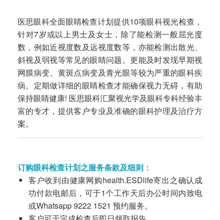
医思眼科全面眼睛检查计划提供10项眼科视光检查，
针对7岁或以上男士及女士，除了能检测一般屈光度
数，例如近视度数及远视度数等，亦能检测出散光、
斜视及弱视等常见的眼睛问题。更能及时发现早期视
网膜病变、黄斑点病变及青光眼等较为严重的眼科疾
病。定期做详细的眼睛检查才能确保视力无碍，有助
保持眼睛健康! 医思眼科汇聚视光学及眼科专科经验丰
富的专才，提供客户专业及准确的眼科护理及治疗方
案。
订购眼科检查计划之服务条款及细则：
客户收到由健康网购health.ESDlife寄出之确认成
功付款电邮后，可于1个工作天后办公时间内致电
或Whatsapp 9222 1521 预约服务。
客户可于完成检查后即日领取报告。