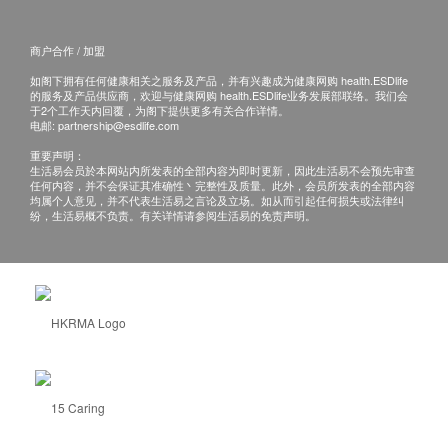
商户合作 / 加盟
如阁下拥有任何健康相关之服务及产品，并有兴趣成为健康网购 health.ESDlife
的服务及产品供应商，欢迎与健康网购 health.ESDlife业务发展部联络。我们会
于2个工作天内回覆，为阁下提供更多有关合作详情。
电邮:
partnership@esdlife.com
重要声明：
生活易会员於本网站内所发表的全部内容为即时更新，因此生活易不会预先审查
任何内容，并不会保证其准确性丶完整性及质量。此外，会员所发表的全部内容
均属个人意见，并不代表生活易之言论及立场。如从而引起任何损失或法律纠
纷，生活易概不负责。有关详情请参阅生活易的免责声明。