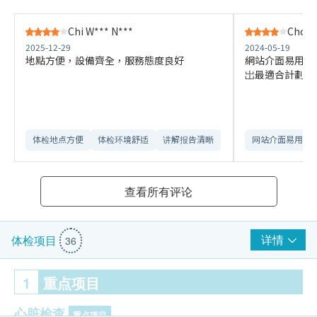
Chi W*** N***
Choy 
2025-12-29
2024-05-19
地點方便，設備齊全，服務態度良好
網站介面易用，
岀最適合計劃
体检地点方便
体检环境舒适​
讲解报告清晰​
网站介面易用
查看所有评论
详情
体检项目
36
1
重点项目
心脏检查
重点项目