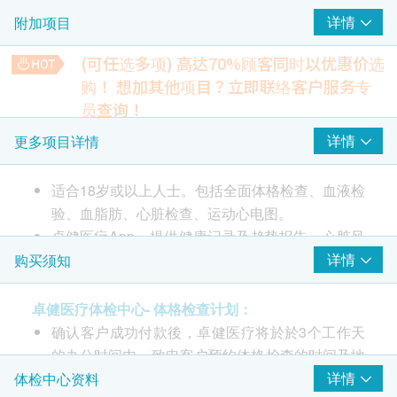
详情
附加项目
运动心电图
(可任选多项) 高达70%顾客同时以优惠价选
2
基本项目
购！
想加其他项目？立即联络客户服务专
员查询！
心脏检查
甲乙型肝炎检查
详情
更多项目详情
检测是否已带有甲型及乙型肝炎抗体
心脏检查 (听诊检查)
738.0
HK$
适合18岁或以上人士。包括全面体格检查、血液检
基本健康评估
验、血脂肪、心脏检查、运动心电图。
乳房超声波(适合女士)
检查乳房是否有异象，如肿瘤、水瘤或纤维瘤
血压
卓健医疗App – 提供健康记录及趋势报告、心脏风
*此项目或需另约日期到指定中心进行检查
查询病史
险评估、持续健康监测(经蓝芽健康管理工具)
详情
购买须知
身高
1,725.0
HK$
脉搏率
卓健医疗体检中心- 体格检查计划：
包括全面体格检查、血液检验、血脂肪、心脏检查、
详细医学问卷
下腹部(盆腔) (经腹部) (适合女士)
确认客户成功付款後，卓健医疗将於於3个工作天
运动心电图、梅毒测试。
检查卵巢癌、卵巢囊肿、子宫肌瘤和子宫颈癌的可能性
腰围量度
的办公时间内，致电客户预约体格检查的时间及地
*此项目或需另约日期到指定中心进行检查
体重
1,380.0
点，客户亦可以致电 8100 8138 或 Whatsapp
详情
体检中心资料
注意事项:
HK$
基本体格资料