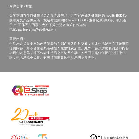
血液化验费用。
报告
商户合作 / 加盟
指定疫苗计划费用已包括首次注射前的医生会诊。
如阁下拥有任何健康相关之服务及产品，并有兴趣成为健康网购 health.ESDlife
医生解释报告及总结建议
的服务及产品供应商，欢迎与健康网购 health.ESDlife业务发展部联络。我们会
若经医生评估后，阁下并不适合进行疫苗注射，将
于2个工作天内回覆，为阁下提供更多有关合作详情。
医疗报告及建议
需支付医生诊症费用HK$300，馀下差额将会退
电邮:
partnership@esdlife.com
回。
重要声明：
生活易会员於本网站内所发表的全部内容为即时更新，因此生活易不会预先审查
如有争议，健康网购health.ESDlife保留最後决定
任何内容，并不会保证其准确性丶完整性及质量。此外，会员所发表的全部内容
均属个人意见，并不代表生活易之言论及立场。如从而引起任何损失或法律纠
权。
纷，生活易概不负责。有关详情请参阅生活易的免责声明。
所有预防疫苗产品并非作为医务诊断或治疗用途。
任何疫苗的提供会视供应情况而定，购买或预约后
可能无法保证供应
预防疫苗产品不适用於佐敦卓健诊断及放射中心。
卓健医疗体检中心 - 眼科检查：
确认客户成功付款后，卓健医疗将于3个工作天办
公时间内，致电客户预约的时间及地点，客户亦可
以致热线8100 8138预约。
客户必须于预约当天出示身份证及订购确认信(打