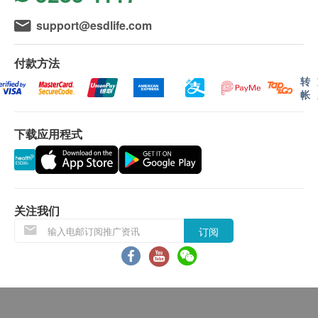
肺活量测试
红血球计数
权。
检查是否患有呼吸道阻塞、哮喘及慢性阻塞性肺疾病
support@esdlife.com
显示地图
红细胞比容
所有体格检查并非作为医务诊断或治疗用途。
525.0
HK$
红细胞平均体积
星期一至五︰9:00a.m. – 1:30p.m.; 2:30p.m. – 6:30p.m.
付款方法
红细胞平均血红素
星期六︰9:00a.m. – 1:00p.m.
卓健医疗体检中心 - 预防疫苗（流感疫苗 除外）：
乙型肝炎测试
红血球平均血红素浓度
转
星期日及公众假期︰休息
检测是否乙型肝炎带菌者及是否已带有乙型肝炎抗体
确认客户成功付款後，卓健医疗服务有限公司将於
帐
单核细胞
492.0
HK$
3个工作天的办公时间内，致电客户预约疫苗注射
嗜酸性粒细胞
的时间及地点，客户亦可以致电 8100 8138 或
下载应用程式
嗜碱性粒细胞
Whatsapp
8301 8301
预约。
中性粒细胞
客户必须于预约当天出示身份证及订购确认信或电
淋巴细胞
邮以确认身份。
血型
预防疫苗产品有效期为6个月，客户必须於6个月内
关注我们
(由确认付款日期起计)接受有关注射，逾期作废
血型
订阅
订购一经确认，不设更改已订购的计划，转让给第
恒河猴因子
叁者及／或退款。
炎症
客户注射肝炎疫苗或肝炎混合疫苗前必须出示3个
月内的肝炎抗原及抗体测试报告，以确定是否合适
血沉降率
接受疫苗注射。如未能出示有效报告，需另外支付