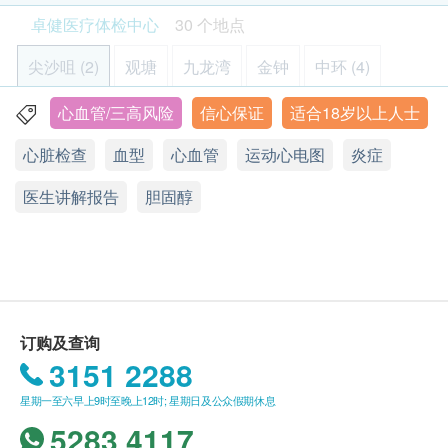
8301 8301
预约。
- 请详阅以下「条款及细则」了解更多服务需知及注
体格检查
卓健医疗体检中心
30 个地点
全腹超声波(适合女士)
客户必须于预约当天出示身份证及订购确认信或电
意事项
透过超声波检查肝、胆、胰、脾、肾及盆腔有否异常
血脂
邮以确认身份。
尖沙咀 (2)
观塘
九龙湾
金钟
中环 (4)
*此项目或需另约日期到指定中心进行检查
体格检查计划只适用於18岁或以上人士。
3,335.0
HK$
总胆固醇
体格检查计划不适用於星期日及公众假期。
心血管/三高风险
信心保证
适合18岁以上人士
则鱼涌 (2)
沙田 (3)
屯门 (2)
元朗 (2)
青衣
甘油三酯
眼科检查计划不适用于星期六，星期日及公众假
前列腺超声波(适合男士)
高密度胆固醇
心脏检查
血型
心血管
运动心电图
炎症
透过超声波检查前列腺有否异常
期。
将军澳
北角
铜锣湾 (2)
旺角
佐敦 (2)
低密度胆固醇
*此项目或需另约日期到指定中心进行检查
本体格检查计划有效期为6个月，客户必须於6个月
1,265.0
医生讲解报告
胆固醇
极低密度胆固醇
HK$
东涌
愉景湾
赤柱
乐富
内 (由确认付款日期起计)接受有关检查，逾期作
胆固醇比率
废。
甲型肝炎测试
九龙尖沙咀汉口道 28 号亚太中心 6 楼 608 - 613 室
糖尿
检测是否已带有甲型及肝炎抗体
进行健康检查后，一般情况下，需大概7-14个工作
399.0
HK$
天跟进检查报告，工作天不包括星期六、日及公众
显示地图
空腹血糖
假期。 轮侯报告讲解时间会因应不同情况 (如个别
乳房X光造影检查
星期一至五︰8:30a.m. – 1:00p.m.; 2:00p.m. – 5:30p.m.
订购及查询
化验项目所需时间或客人指明特定时段)而有所延
血液检查
(建议40岁以上女仕进行) 检查乳房是否有异象，如肿瘤、水瘤
星期六︰8:30a.m. – 1:00p.m.
3151 2288
长。
或纤维瘤
星期日及公众假期︰休息
血色素
*此项目或需另约日期到指定中心进行检查
订购一经确认，不设更改已订购的计划，转让给第
星期一至六早上9时至晚上12时; 星期日及公众假期休息
1,440.0
白血球
HK$
叁者及／或退款。
5283 4117
血小板数目
港铁九龙站机场快綫抵站大堂L2,KOW83商铺
如有争议，健康网购health.ESDlife保留最後决定