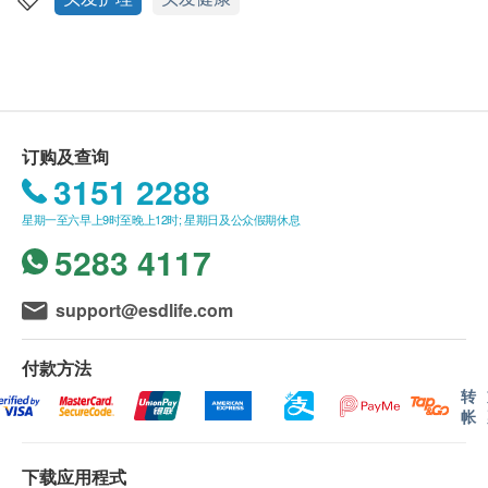
送货
服用方法
1. 购买卓营方产品总额满HK$500，即可享香港一
成人每天口服1次，每次服1-2粒或遵照医生指示服
般地区免费送货服务。 账单总额未满HK$500需附加
用。
HK$40运费。
2. 如送货地区为离岛地区（大屿山、南丫岛、长
订购及查询
成份
洲、坪洲）或偏远地区，需额外收取附加费
3151 2288
每粒含：
HK$20（不论账单总额）。 卓营方会于送货前透过电
星期一至六早上9时至晚上12时; 星期日及公众假期休息
话或电邮通知顾客再作安排。
生物素10000微克酒石酸胆碱250毫克叶酸400微克肌
5283 4117
3. 我们将于确定订单后3-5个工作天内安排发货。
醇125毫克碘2毫克铁2毫克锰5毫克烟碱酸35毫克对氨
4. 不排除运送时间会因节日而有所影响。 当八号
基苯甲酸30毫克泛酸50毫克维生素B12 6微克锌15毫
烈风讯号悬挂或黑色暴雨警告生效时，送货服务时间
support@esdlife.com
克
将会延迟。
5. 所有订单须视乎相关货品的供应情况再作最后
付款方法
确认。 倘若健康网购health.ESDlife未能提供任何订
转
帐
单上的货品，健康网购health.ESDlife有权拒绝接受该
订单，并且会于送货前透过电话或电邮通知顾客再作
下载应用程式
安排。