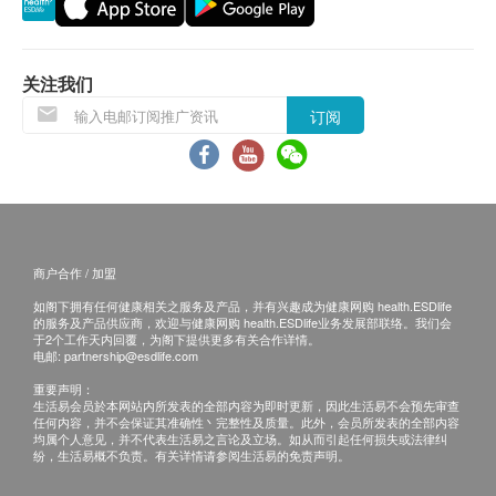
1. 货品质量保證，於顾客收到产品当日起计，食
包装
用期应最少有18个月或以上。
60软胶囊
换货条款及细则
成份
关注我们
1. 当顾客收取已订购之货品时，有责任检查货品
每粒含：
订阅
是否有损毁情况，一经确认签收，恕不接受退换。
200毫克DHA (由520毫克藻油提炼而成)
2. 退换产品必须包装完整，如退换之产品有任何
营养资料
残缺或过期退回，供应商有权不受理。
3. 如有其他损坏或遗漏查询，顾客必须保留有效
收据正本，并於送货後3个工作天内按下列方式联络
商户合作 / 加盟
健康网购health.ESDlife客户服务部跟进。
如阁下拥有任何健康相关之服务及产品，并有兴趣成为健康网购 health.ESDlife
电邮: support@esdlife.com / 健康网购health.ESDlife
的服务及产品供应商，欢迎与健康网购 health.ESDlife业务发展部联络。我们会
客服热线: (852) 3151-2288
于2个工作天内回覆，为阁下提供更多有关合作详情。
电邮:
partnership@esdlife.com
重要声明：
生活易会员於本网站内所发表的全部内容为即时更新，因此生活易不会预先审查
任何内容，并不会保证其准确性丶完整性及质量。此外，会员所发表的全部内容
均属个人意见，并不代表生活易之言论及立场。如从而引起任何损失或法律纠
纷，生活易概不负责。有关详情请参阅生活易的免责声明。