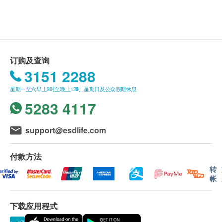
送货
增重而引起的不适，还能改善情绪及维持心血管健
1. 购买卓营方产品总额满HK$500，即可享香港一
康。此产品适合怀孕及哺乳的女性服用。
般地区免费送货服务。 账单总额未满HK$500需附加
产品证书
HK$40运费。
卓营方全线产品均按国际优质标准cGMP(优良制造规
2. 如送货地区为离岛地区（大屿山、南丫岛、长
订购及查询
范）生产及制造，确保产品安全、稳定、高效，是现
洲、坪洲）或偏远地区，需额外收取附加费
3151 2288
代都市人的信心之选。
HK$20（不论账单总额）。 卓营方会于送货前透过电
服法
星期一至六早上9时至晚上12时; 星期日及公众假期休息
话或电邮通知顾客再作安排。
成人︰每天口服1次，每次1-2粒。适合怀孕前、孕
5283 4117
3. 我们将于确定订单后3-5个工作天内安排发货。
期、产后、授乳妇女服用。
4. 不排除运送时间会因节日而有所影响。 当八号
成份
烈风讯号悬挂或黑色暴雨警告生效时，送货服务时间
support@esdlife.com
每粒含：
将会延迟。
200毫克DHA (由520毫克藻油提炼而成)
5. 所有订单须视乎相关货品的供应情况再作最后
付款方法
确认。 倘若健康网购health.ESDlife未能提供任何订
转
帐
单上的货品，健康网购health.ESDlife有权拒绝接受该
品牌
订单，并且会于送货前透过电话或电邮通知顾客再作
卓营方
下载应用程式
安排。
产地
保證
美国