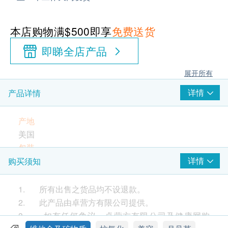
本店购物满$500即享
免费送货
即睇全店产品
展开所有
详情
产品详情
产地
美国
包装
60 软胶囊
详情
购买须知
产品详情
卓营方蜂王浆+月见草油蕴含丰富蛋白质、多种维生
1. 所有出售之货品均不设退款。
素(A、C、E、B)、酵素、氨基酸、人体必需的脂肪酸
2. 此产品由卓营方有限公司提供。
GLA等重要元素。蜂王浆帮助胶原蛋白形成，保护皮
3. 如有任何争议，卓营方有限公司及健康网购
肤免受紫外线伤害和补充每日流失的胶原蛋白，使皮