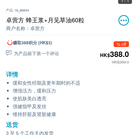
1 / 1
产品:
YN_BN004
卓营方 蜂王浆+月见草油60粒
商户名称：
卓营方
赚取388积分 (HK$3)
% off
388.0
为产品留下第一个评论
HK$
HK$388.0
详情
缓和女性经期及更年期时的不适
增强活力，缓和压力
使肌肤美白透亮
强健指甲及发丝
维持肝脏及肾脏健康
送货
3 至 5 个工作天内发货