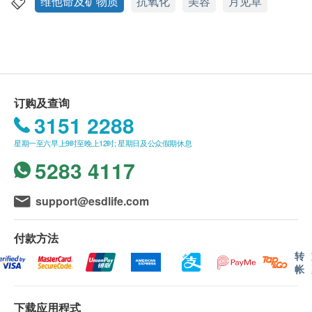
health.ESDlife保留最终决议权。
维他命及矿物质
抗氧化
美容
月见草
肤回复弹性和光泽。蜂王浆特别对踏入更年期的女性
送货
很有帮助，能减少因女性荷尔蒙降低而引起的生理问
1. 购买卓营方产品总额满HK$500，即可享香港一
题。蜂王浆亦可以减慢关节软骨分解及骨质流失，改
般地区免费送货服务。 账单总额未满HK$500需附加
善肠道吸收钙质，加强骨骼的健康和令您的关节更灵
HK$40运费。
活。蜂王浆不但有效对抗衰老，也增强身体抗氧化和
2. 如送货地区为离岛地区（大屿山、南丫岛、长
订购及查询
抵抗力。
洲、坪洲）或偏远地区，需额外收取附加费
3151 2288
产品证书
HK$20（不论账单总额）。 卓营方会于送货前透过电
卓营方全线产品均按国际优质标准cGMP(优良制造规
星期一至六早上9时至晚上12时; 星期日及公众假期休息
话或电邮通知顾客再作安排。
范）生产及制造，确保产品安全、稳定、高效，是现
5283 4117
3. 我们将于确定订单后3-5个工作天内安排发货。
代都市人的信心之选。
4. 不排除运送时间会因节日而有所影响。 当八号
服法
烈风讯号悬挂或黑色暴雨警告生效时，送货服务时间
support@esdlife.com
成人每天口服1次，每次1-2粒，建议餐后服用。
将会延迟。
成份
5. 所有订单须视乎相关货品的供应情况再作最后
付款方法
每两粒软胶囊含:
确认。 倘若健康网购health.ESDlife未能提供任何订
转
帐
蜂王浆(3:1浓缩精华) 500毫克、月见草油(9% 丙种亚
单上的货品，健康网购health.ESDlife有权拒绝接受该
麻酸) 1200毫克
订单，并且会于送货前透过电话或电邮通知顾客再作
下载应用程式
安排。