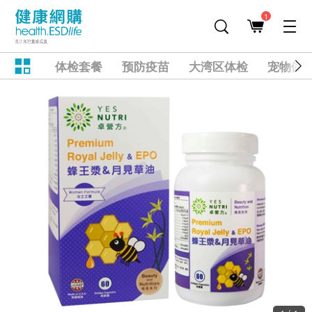
1
体检套餐
预防疫苗
大湾区体检
宠物健