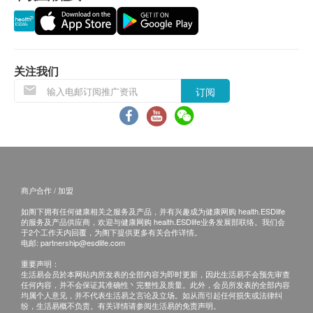
保證
品牌
1. 货品质量保證，於顾客收到产品当日起计，食
卓营方
用期应最少有18个月或以上。
产地
换货条款及细则
美国
关注我们
1. 当顾客收取已订购之货品时，有责任检查货品
包装
订阅
是否有损毁情况，一经确认签收，恕不接受退换。
60 软胶囊
2. 退换产品必须包装完整，如退换之产品有任何
成份
残缺或过期退回，供应商有权不受理。
每两粒软胶囊含:
3. 如有其他损坏或遗漏查询，顾客必须保留有效
蜂王浆(3:1浓缩精华) 500毫克、月见草油(9% 丙种亚
收据正本，并於送货後3个工作天内按下列方式联络
麻酸) 1200毫克
商户合作 / 加盟
健康网购health.ESDlife客户服务部跟进。
如阁下拥有任何健康相关之服务及产品，并有兴趣成为健康网购 health.ESDlife
电邮: support@esdlife.com / 健康网购health.ESDlife
的服务及产品供应商，欢迎与健康网购 health.ESDlife业务发展部联络。我们会
客服热线: (852) 3151-2288
于2个工作天内回覆，为阁下提供更多有关合作详情。
电邮:
partnership@esdlife.com
重要声明：
生活易会员於本网站内所发表的全部内容为即时更新，因此生活易不会预先审查
任何内容，并不会保证其准确性丶完整性及质量。此外，会员所发表的全部内容
均属个人意见，并不代表生活易之言论及立场。如从而引起任何损失或法律纠
纷，生活易概不负责。有关详情请参阅生活易的免责声明。