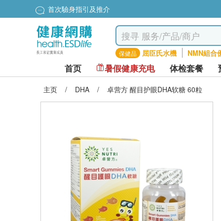
首次驗身指引及推介
屈臣氏水機
NMN組合
保健品
首页
暑假健康充电
体检套餐
主页
/
DHA
/
卓营方 醒目护眼DHA软糖 60粒