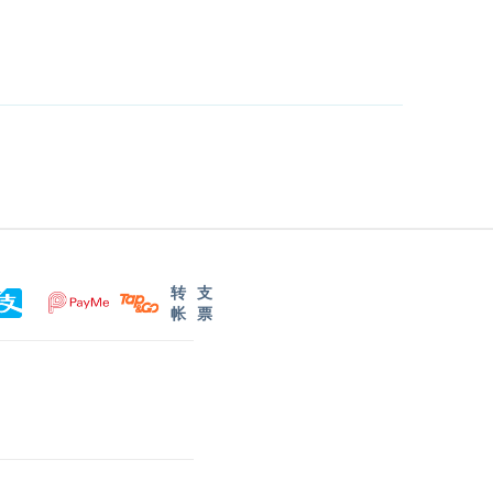
转
支
帐
票