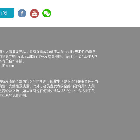
订阅
之服务及产品，并有兴趣成为健康网购 health.ESDlife的服务
康网购 health.ESDlife业务发展部联络。我们会于2个工作天内
多有关合作详情。
dlife.com
内所发表的全部内容为即时更新，因此生活易不会预先审查任何内
确性丶完整性及质量。此外，会员所发表的全部内容均属个人意
之言论及立场。如从而引起任何损失或法律纠纷，生活易概不负
生活易的免责声明。