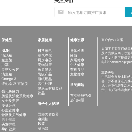
关注我们
保健品
家居健康
健康资讯
商户合作 / 加盟
如阁下拥有任何健康相关
NMN
日常家电
身体检查
及产品供应商，欢迎与健
滴鸡精
空气净化
疫苗
回覆，为阁下提供更
益生菌
厨房电器
家居健康
电邮:
partnership@es
虫草
宠物健康
个人健康
灵芝及云芝
长者健康
有机食品
重要声明：
滴鱼精
防疫产品
宠物健康
生活易会员於本网站
Omega 3
睡眠用品
容，并不会保证其准
维他命 及 矿物质
害虫处理
常见问题
见，并不代表生活易
健康及有机食品
责。有关详情请参阅
强化免疫力
饮品
首次验身指引
肠道及消化系统健康
热门问题
女士及美容
电子个人护理
瘦身纤体
心血管健康
面部美容仪器
骨骼及关节健康
电须刨
男士健康
风筒
头发护理
脱毛器
孕妇健康