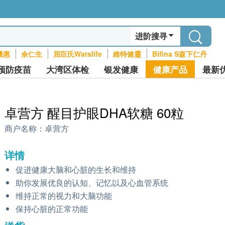
进阶搜寻
優惠
余仁生
屈臣氏Watslife
維特健靈
Bifina S森下仁丹
预防疫苗
大湾区体检
银发健康
健康产品
最新
卓营方 醒目护眼DHA软糖 60粒
商户名称：
卓营方
详情
促进健康大脑和心脏的生长和维持
助你发展优良的认知、记忆以及心血管系统
维持正常的视力和大脑功能
保持心脏的正常功能