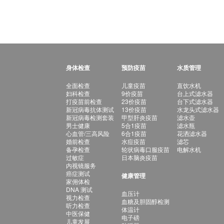
身体检查
预防疫苗
水质管理
全面检查
儿童疫苗
直饮水机
妇科检查
9价疫苗
台上式滤水器
打疫苗前检查
23价疫苗
台下式滤水器
新冠病毒抗体测试
13价疫苗
水龙头式滤水器
新冠病毒检测套装
甲型肝炎疫苗
滤水壶
男士健康
5合1疫苗
滤水瓶
心血管/三高风险
6合1疫苗
花洒滤水器
婚前检查
水痘疫苗
滤芯
备孕检查
轮状病毒口服疫苗
电解水机
过敏症
日本脑炎疫苗
内视镜服务
癌症测试
健康管理
家佣体检
DNA 测试
血压计
视力检查
血糖及胆固醇检测
听力检查
体温计
中医保健
电子磅
儿童发展