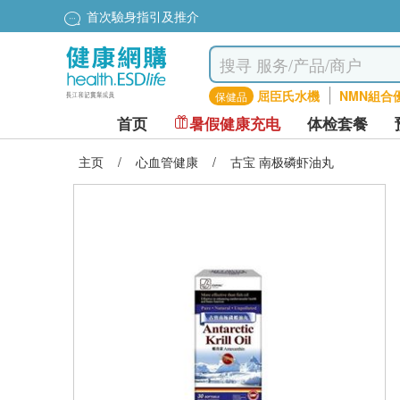
首次驗身指引及推介
屈臣氏水機
NMN組合
保健品
首页
暑假健康充电
体检套餐
主页
/
心血管健康
/
古宝 南极磷虾油丸