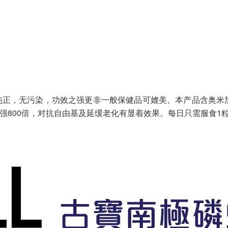
纯正，无污染，功效之强更非一般保健品可媲美。本产品含奥米加
0强800倍，对抗自由基及延缓老化有显着效果。每日只需服食1