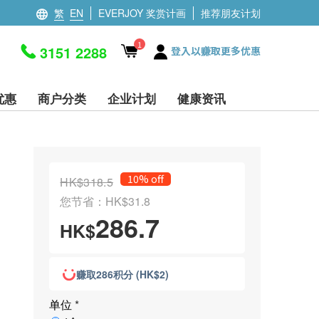
繁
EN
EVERJOY 奖赏计画
推荐朋友计划
1
3151 2288
登入以赚取更多优惠
优惠
商户分类
企业计划
健康资讯
10% off
HK$318.5
您节省：HK$31.8
286.7
HK$
赚取286积分 (HK$2)
单位
*