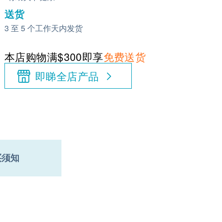
送货
3 至 5 个工作天内发货
本店购物满$300即享
免费送货
即睇全店产品
买须知