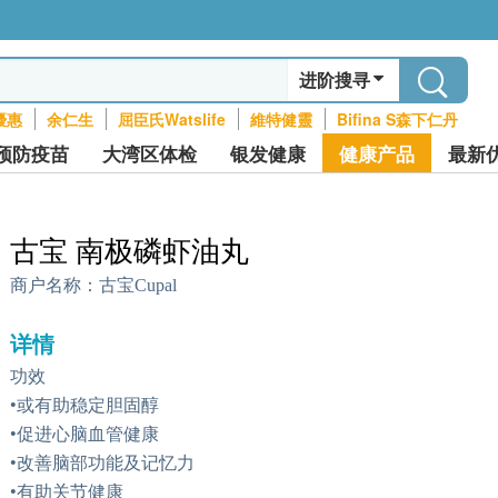
进阶搜寻
優惠
余仁生
屈臣氏Watslife
維特健靈
Bifina S森下仁丹
预防疫苗
大湾区体检
银发健康
健康产品
最新
古宝 南极磷虾油丸
商户名称：
古宝Cupal
详情
功效
•或有助稳定胆固醇
•促进心脑血管健康
•改善脑部功能及记忆力
•有助关节健康