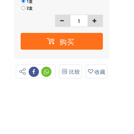
1盒
2盒
购买
比较
收藏