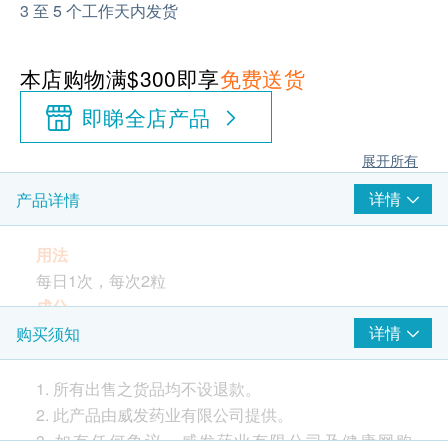
3 至 5 个工作天内发货
本店购物满$300即享
免费送货
即睇全店产品
展开所有
详情
产品详情
用法
每日1次，每次2粒
成分
β-烟醯胺单核苷酸(NMN) 300毫克、增体剂（麦芽糊
详情
购买须知
精）、抗结剂（硬脂酸钙）、燕窝肽20毫克、花胶肽
20毫克、银耳肽20毫克 、珍珠肽20毫克、吡咯并喹
1. 所有出售之货品均不设退款。
啉醌(PQQ) 10毫克、抗结剂（二氧化硅）、素食胶囊
2. 此产品由威发药业有限公司提供。
壳（羟丙基甲基纤维素）
3. 如有任何争议，威发药业有限公司及健康网购