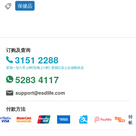
本产品含有鱼类及鱼类制品
health.ESDlife保留最终决议权。
保健品
送货
1. 每张订单购买古宝, 纽美, 澳洲净痘, 佳力等品牌产
品总额满HK$300，即可享香港本地免费送货服务
（不包括需入仓等附加费）。每张订单账单总额未满
HK$300需附加HK$30运费。(该费用并不包括任何运
订购及查询
输附加费)。
3151 2288
2. 我们将於确定订单後3-5个工作天内安排发货。
星期一至六早上9时至晚上12时; 星期日及公众假期休息
3. 不排除运送时间会因节日而有所影响。当八号烈风
5283 4117
讯号悬掛或黑色暴雨警告生效时，送货服务时间将会
延迟。
4. 所有订单须视乎相关货品的供应情况再作最後确
support@esdlife.com
认。倘若健康网购health.ESDlife未能提供任何订单上
的货品，健康网购health.ESDlife有权拒绝接受该订
付款方法
单，并且会於送货前透过电话或电邮通知顾客再作安
转
帐
排。
保證