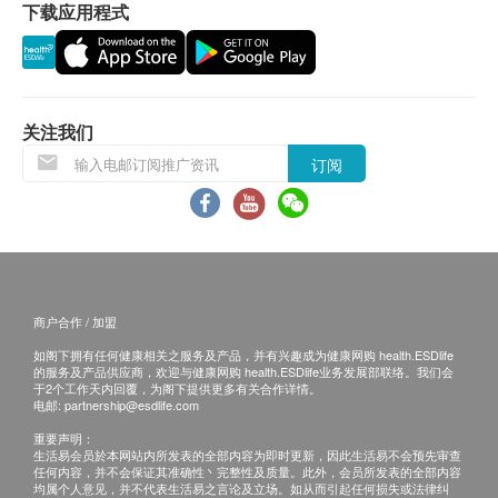
下载应用程式
1. 货品质量保證，於顾客收到产品当日起计，食用期
应最少有6个月或以上。
换货条款
1. 当顾客收取已订购之货品时，有责任检查货品是否
有损毁情况，一经确认签收，恕不接受退换。
关注我们
2. 退换产品必须包装完整，如退换之产品有任何残缺
订阅
或过期退回，供应商有权不受理。
3. 如有其他损坏或遗漏查询，顾客必须保留有效收据
正本，并於送货後3个工作天内按下列方式联络健康
网购health.ESDlife客户服务部跟进。
电邮: support@esdlife.com / 健康网购health.ESDlife
商户合作 / 加盟
客服热线: (852) 3151-2288
如阁下拥有任何健康相关之服务及产品，并有兴趣成为健康网购 health.ESDlife
的服务及产品供应商，欢迎与健康网购 health.ESDlife业务发展部联络。我们会
于2个工作天内回覆，为阁下提供更多有关合作详情。
电邮:
partnership@esdlife.com
重要声明：
生活易会员於本网站内所发表的全部内容为即时更新，因此生活易不会预先审查
任何内容，并不会保证其准确性丶完整性及质量。此外，会员所发表的全部内容
均属个人意见，并不代表生活易之言论及立场。如从而引起任何损失或法律纠