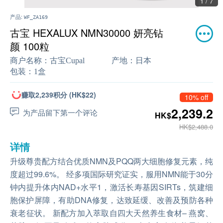
1 / 7
产品:
WF_ZA169
古宝 HEXALUX NMN30000 妍亮钻
颜 100粒
商户名称：
古宝Cupal
产地：
日本
包装：
1盒
赚取2,239积分 (HK$22)
10% off
2,239.2
为产品留下第一个评论
HK$
HK$2,488.0
详情
升级尊贵配方结合优质NMN及PQQ两大细胞修复元素，纯
度超过99.6%。 经多项国际研究证实，服用NMN能于30分
钟内提升体内NAD+水平1，激活长寿基因SIRTs，筑建细
胞保护屏障，有助DNA修复，达致延缓、改善及预防各种
衰老征状。 新配方加入萃取自四大天然养生食材– 燕窝、