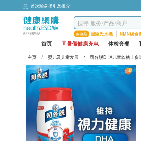
首次驗身指引及推介
屈臣氏水機
NMN組合
保健品
首页
暑假健康充电
体检套餐
主页
/
婴儿及儿童发展
/
司各脱DHA儿童软糖士多