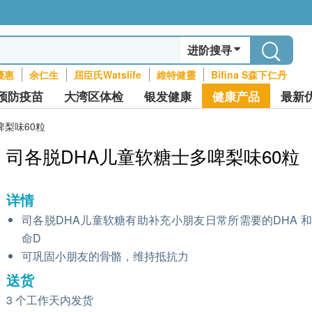
进阶搜寻
優惠
余仁生
屈臣氏Watslife
維特健靈
Bifina S森下仁丹
预防疫苗
大湾区体检
银发健康
健康产品
最新
啤梨味60粒
司各脱DHA儿童软糖士多啤梨味60粒
详情
司各脱DHA儿童软糖有助补充小朋友日常所需要的DHA 
命D
可巩固小朋友的骨骼，维持抵抗力
送货
3 个工作天内发货