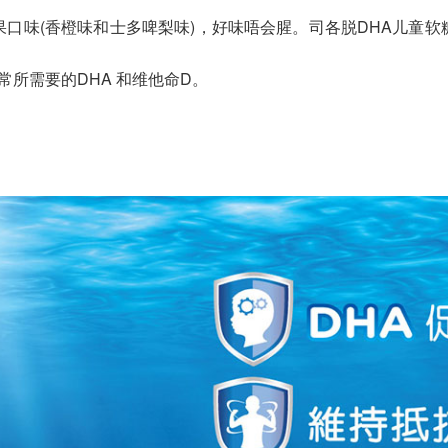
口味(香橙味和士多啤梨味)，好味唔会腥。司各脱DHA儿童软糖
常所需要的DHA 和维他命D。