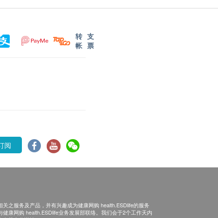
转
支
帐
票
订阅
之服务及产品，并有兴趣成为健康网购 health.ESDlife的服务
康网购 health.ESDlife业务发展部联络。我们会于2个工作天内