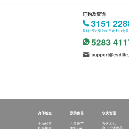
订购及查询
3151 228
星期一至六早上9时至晚上12时; 
5283 411
support@esdlife
身体检查
预防疫苗
水质管理
全面检查
儿童疫苗
直饮水机
妇科检查
9价疫苗
台上式滤水器