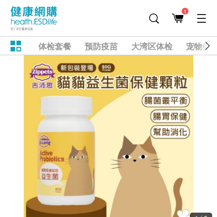
1
体检套餐
预防疫苗
大湾区体检
宠物健