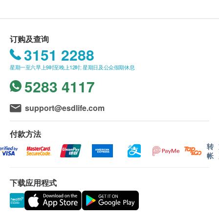
1. 购买宠•家•人 生活馆产品总额满HK$300，即可
享本地免费送货服务。账单总额未满HK$300需附加
HK$30运费。
订购及查询
2. 我们将于确定订单后5个工作天内安排发货。
3151 2288
3. 不排除运送时间会因节日而有所影响。当八号
星期一至六早上9时至晚上12时; 星期日及公众假期休息
烈风讯号悬挂或黑色暴雨警告生效时，送货服务时间
5283 4117
将会延迟。
4. 所有订单须视乎相关货品的供应情况再作最后
support@esdlife.com
确认。倘若生活易未能提供任何订单上的货品，生活
易有权拒绝接受该订单，并且会于送货前透过电话或
付款方法
电邮通知顾客再作安排。
转
帐
保证
货品质量保证，于顾客收到产品当日起计，食用期应
下载应用程式
最少有3个月或以上。
换货安排