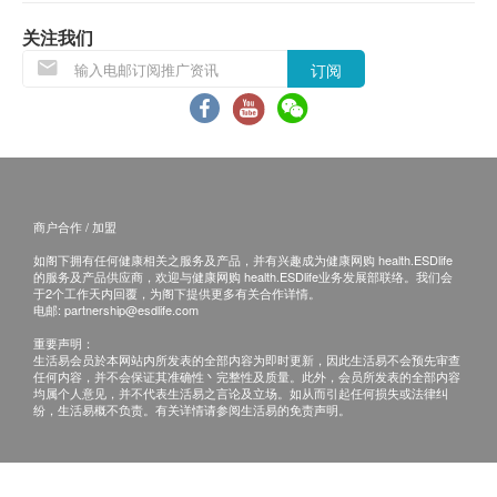
1. 当顾客收取已订购之货品时，有责任检查货品
关注我们
是否有损毁情况，一经确认签收，恕不接受退换。
2. 退换产品必须包装完整，如退换之产品有任何
订阅
残缺或过期退回，供应商有权不受理。
3. 如有其他损坏或遗漏查询，顾客必须保留有效
收据正本，并于送货后3个工作天内按下列方式联络
宠•家•人 生活馆客户服务部跟进。
电邮: order@momoclub.hk
商户合作 / 加盟
查询热线: 6690 0776
如阁下拥有任何健康相关之服务及产品，并有兴趣成为健康网购 health.ESDlife
的服务及产品供应商，欢迎与健康网购 health.ESDlife业务发展部联络。我们会
于2个工作天内回覆，为阁下提供更多有关合作详情。
电邮:
partnership@esdlife.com
重要声明：
生活易会员於本网站内所发表的全部内容为即时更新，因此生活易不会预先审查
任何内容，并不会保证其准确性丶完整性及质量。此外，会员所发表的全部内容
均属个人意见，并不代表生活易之言论及立场。如从而引起任何损失或法律纠
纷，生活易概不负责。有关详情请参阅生活易的免责声明。