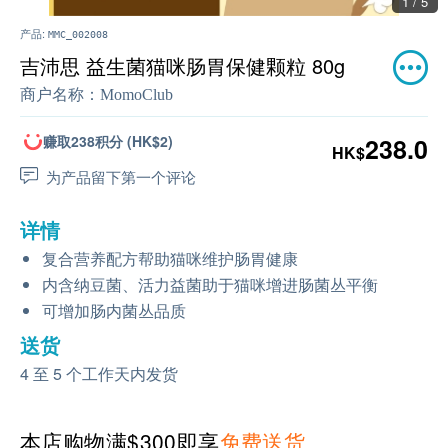
1 / 5
产品:
MMC_002008
吉沛思 益生菌猫咪肠胃保健颗粒 80g
商户名称：
MomoClub
赚取238积分 (HK$2)
238.0
HK$
为产品留下第一个评论
详情
复合营养配方帮助猫咪维护肠胃健康
内含纳豆菌、活力益菌助于猫咪增进肠菌丛平衡
可增加肠内菌丛品质
送货
4 至 5 个工作天内发货
本店购物满$300即享
免费送货