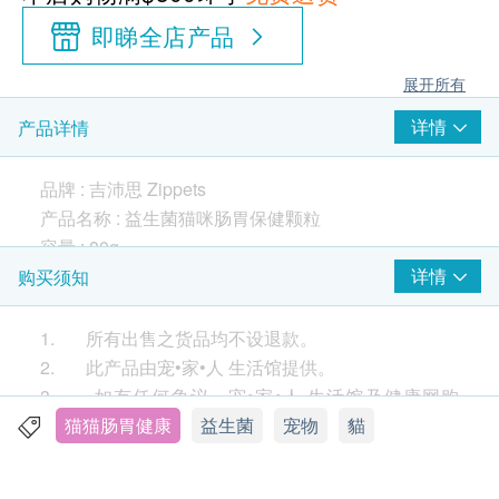
即睇全店产品
展开所有
详情
产品详情
品牌 : 吉沛思 Zippets
产品名称 : 益生菌猫咪肠胃保健颗粒
容量 : 80g
适合宠物 : 各年龄层猫咪
详情
购买须知
产地 : 台湾
1. 所有出售之货品均不设退款。
*本产品无法取代医疗行为，如有需要请咨询兽医师
2. 此产品由宠•家•人 生活馆提供。
3. 如有任何争议，宠•家•人 生活馆及健康网购
*成份及营养分析只作参考，请以包装袋上的说明为
Health.ESDlife 保留最终决议权。
猫猫肠胃健康
益生菌
宠物
貓
准。
送货