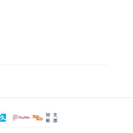
转
支
帐
票