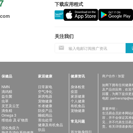
7
下载应用程式
.com
关注我们
保健品
家居健康
健康资讯
商户合作 / 加盟
如阁下拥有任何健康相关
NMN
日常家电
身体检查
及产品供应商，欢迎与健
滴鸡精
空气净化
疫苗
回覆，为阁下提供更
益生菌
厨房电器
家居健康
电邮:
partnership@es
虫草
宠物健康
个人健康
灵芝及云芝
长者健康
有机食品
重要声明：
滴鱼精
防疫产品
宠物健康
生活易会员於本网站
Omega 3
睡眠用品
容，并不会保证其准
维他命 及 矿物质
害虫处理
常见问题
见，并不代表生活易
健康及有机食品
责。有关详情请参阅
强化免疫力
饮品
首次验身指引
肠道及消化系统健康