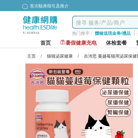
首次驗身指引及推介
热门搜寻：
體檢送現金券/禮品
首页
暑假健康充电
体检套餐
主页
/
猫猫泌尿健康
/
吉沛思 蔓越莓猫用泌尿保健颗