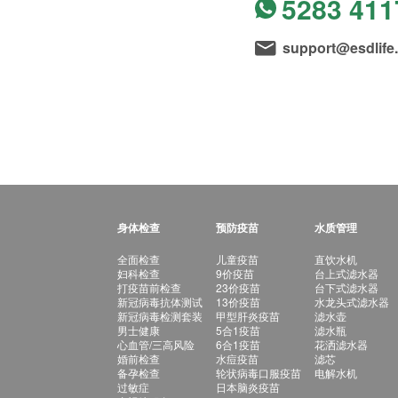
5283 411
support@esdlife
身体检查
预防疫苗
水质管理
全面检查
儿童疫苗
直饮水机
妇科检查
9价疫苗
台上式滤水器
打疫苗前检查
23价疫苗
台下式滤水器
新冠病毒抗体测试
13价疫苗
水龙头式滤水器
新冠病毒检测套装
甲型肝炎疫苗
滤水壶
男士健康
5合1疫苗
滤水瓶
心血管/三高风险
6合1疫苗
花洒滤水器
婚前检查
水痘疫苗
滤芯
备孕检查
轮状病毒口服疫苗
电解水机
过敏症
日本脑炎疫苗