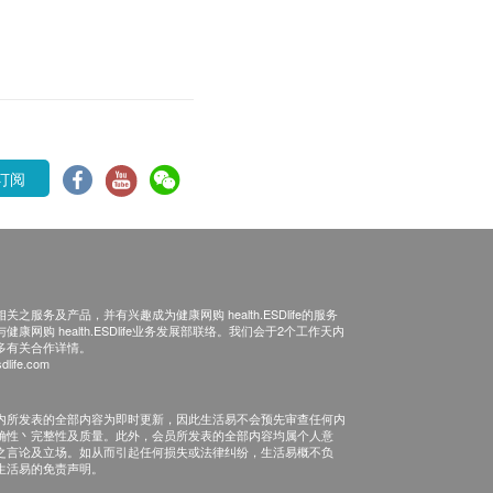
订阅
之服务及产品，并有兴趣成为健康网购 health.ESDlife的服务
康网购 health.ESDlife业务发展部联络。我们会于2个工作天内
多有关合作详情。
dlife.com
内所发表的全部内容为即时更新，因此生活易不会预先审查任何内
确性丶完整性及质量。此外，会员所发表的全部内容均属个人意
之言论及立场。如从而引起任何损失或法律纠纷，生活易概不负
生活易的免责声明。