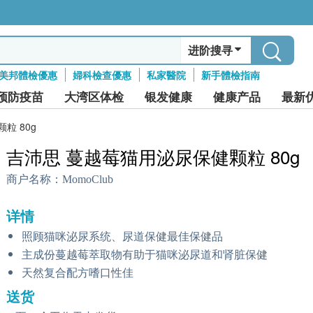
进阶搜寻
美邦體檢優惠
婦科檢查優惠
私家醫院
新手體檢指南
预防疫苗
大湾区体检
银发健康
健康产品
最新
粒 80g
吉沛思 蔓越莓猫用泌尿保健颗粒 80g
商户名称：
MomoClub
详情
照顾猫咪泌尿系统、尿道保健最佳保健品
主成份蔓越莓萃取物有助于猫咪泌尿道和肾脏保健
天然复合配方嗜口性佳
送货