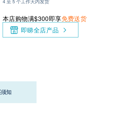
4 至 5 个工作天内发货
本店购物满$300即享
免费送货
即睇全店产品
买须知