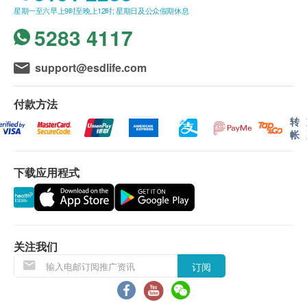
注册护士在电话上讲解，及安排领取报告事宜。
星期一至六早上9时至晚上12时; 星期日及公众假期休息
全腹部超声波(肝、胆、脾、胰、肾、膀胱及前列腺) - 男士
中性粒细胞
2,890.0
所有自选项目一经电话确认预约后，项目不得作出
HK$
5283 4117
淋巴细胞
更改。
血涂片
甲状腺超声波
附加项目检验者必须跟计划检验者为同一人。
support@esdlife.com
1,460.0
泌尿情况
HK$
如有争议，健康网购health.ESDlife 及盈健医疗保
留最后决定权。
付款方法
小便颜色
睪丸超声波
所有身体检查并非作为医务诊断或治疗用途。谨此
转
小便清浊度
只适合男士
帐
提醒阁下，尽管检查结果表面上属正常，还是有可
1,570.0
HK$
小便比重
能有某些隐藏的疾病在稍后时间才会显现。
小便酸碱度
故当阁下身体出现任何疾病征兆时，应立即咨询有
肝功能标准检查
下载应用程式
小便胆红素定性
适合长期肝病、脂肪肝患者，以及长期饮酒人士
认可资格的医生，作出诊断及治疗。
小便红细胞
680.0
HK$
小便白细胞
此计划必须经医护人员评估是否适合进行。若经评
小便皮细胞
估后，客户并不适合进行检查，将需支付评估费用
血脂检查
小便细菌
适合曾有心脏不适或缺乏运动之人士
关注我们
HKD350
，差额将会退回。
480.0
小便晶体
HK$
订阅
小便颗粒管型
订购疫苗检查计划之服务条款及细则，敬请留意以下
全面肾功能组合
小便透明管型
接种须知：
包括尿素、钠、钾、氯化物、重碳酸盐