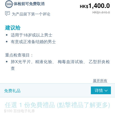
体检前可免费取消
1,400.0
HK$
HK$1,610.0
为产品留下第一个评论
建议给
适用于18岁或以上男士
有意或正准备结婚的男士
重点检查项目：
肺X光平片、精液化验、 梅毒血清试验、 乙型肝炎检
查
展开所有
详情
免费礼品
任選 1 份免費禮品 (點撃禮品了解更多)
$100 百佳电子礼券