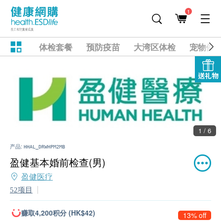
1
体检套餐
预防疫苗
大湾区体检
宠物健
送礼物
1 / 6
产品:
HHAL_DRWHPM2MB
盈健基本婚前检查(男)
盈健医疗
52项目
赚取4,200积分 (HK$42)
13% off