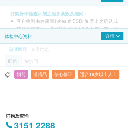
超声波检查(肝、胆)
体质指标
包括基本体格资料、泌尿情况 (小便常规)、血液检
1,260.0
HK$
身高
订购身体检查计划之服务条款及细则：
验、全血计数、乙型肝炎检查、精液检查、梅毒测
脉搏率
客户收到由健康网购health.ESDlife 寄出之确认成
试、肺功能。
肾脏超声波
详细医学问卷
功付款电邮后，盈健医疗将于1-2个工作天内，致
1,260.0
HK$
体重
$300 hutchgo.com 旅遊礼券
电客户预约身体检查的时间及地点。
详情
体检中心资料
注意事项:
胆固醇检查组合
客户亦可自行致电2397 2111 向体验中心职员联
- 请详阅以下「条款及细则」了解更多服务需知及注
血液检查
480.0
盈健医疗
2 个地点
HK$
络。 (办公时间：星期一至六；上午9时至下午6时
意事项
血色素
30分)
旺角
尖沙咀
白血球
幽门螺旋菌吹气测试
客户必须于预约当天出示身份证及列印订购确认信
幽门螺旋菌可引致多种胃病，如胃痛、胃气、胃炎、胃酸倒流
血小板数目
以确认身份。
800.0
婚前
送赠品
信心保证
适合18岁以上人士
HK$
旺角-健柏医学造影中心：旺角弥敦道625及639号雅兰中心
红血球计数
请注意: 由2025年6月9日起订购之身体检查计划或
办公楼一期7楼712室
红细胞比容
疫苗计划，有效期延至6个月，客户必须于6个月内
空腹血糖检查
红细胞平均体积
显示地图
290.0
HK$
(由确认付款日期起计) 接受有关检查，逾期作废。
红细胞平均血红素
订购一经确认，不设退款。
星期一至六︰9:00a.m. – 6:30p.m.
红血球平均血红素浓度
静卧心电图
星期日及公众假期︰休息
进行身体检查后，一般情况下，可于7至10个工作
单核细胞
检查心脏基本运作
订购及查询
天内发出验身报告。
470.0
嗜酸性粒细胞
HK$
3151 2288
除了个别计划由医生讲解报告，一般情况下，将由
嗜碱性粒细胞