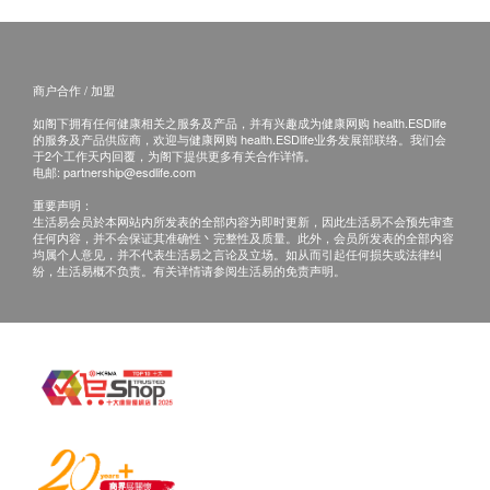
小便蛋白定量
对疫苗成份过敏之人士都不宜接受注射。
960.0
HK$
小便尿胆原定性
注射当天如有发烧或正服用抗生素，建议延迟注
小便葡萄糖
射。
爱滋病毒抗原及抗体
小便醋酮定性
商户合作 / 加盟
性病筛查
正在怀孕或哺乳中、免疫力低下、正在接受药物治
小便亚硝酸盐
650.0
HK$
如阁下拥有任何健康相关之服务及产品，并有兴趣成为健康网购 health.ESDlife
疗(如化疗、类固醇等)，应先咨询医生意见及指导
的服务及产品供应商，欢迎与健康网购 health.ESDlife业务发展部联络。我们会
小便黏丝
下方可接受注射。
于2个工作天内回覆，为阁下提供更多有关合作详情。
小便细胞管型
电邮:
partnership@esdlife.com
如正服用药物，但不清楚能否接受该疫苗注射，建
小便血
重要声明：
议先咨询医生意见或于注射日携同有关药物给医护
生活易会员於本网站内所发表的全部内容为即时更新，因此生活易不会预先审查
任何内容，并不会保证其准确性丶完整性及质量。此外，会员所发表的全部内容
人员检查，方决定是否适合注射。
乙型肝炎检查
均属个人意见，并不代表生活易之言论及立场。如从而引起任何损失或法律纠
若经医护人员评估后，阁下并不适合进行疫苗注
纷，生活易概不负责。有关详情请参阅生活易的免责声明。
乙型肝炎表面抗原
射，将需支付医生诊症费用HK$350，差额将会退
乙型肝炎表面抗体
回。
梅毒
免责声明：
梅毒血清试验
所有健康检查/服务并非作为医务诊断或治疗用
途。当阁下身体健康出现任何疾病征兆时，应立即
血型
咨询有认可资格的医生，作出诊断及治疗。