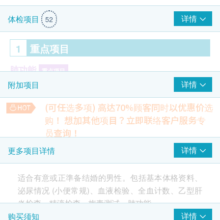
详情
体检项目
52
1
重点项目
肺功能
重点项目
详情
附加项目
肺X光平片
(可任选多项) 高达70%顾客同时以优惠价选
精液化验 (只限男士)
重点项目
购！
想加其他项目？立即联络客户服务专
精液化验-活动能力
员查询！
$100 AEON 礼券
精液化验-数量
前列腺及膀胱超声波(经腹部) - 男士
详情
更多项目详情
1,350.0
HK$
2
基本项目
适合有意或正準备结婚的男性。包括基本体格资料、
上腹超声波
泌尿情况 (小便常规)、血液检验、全血计数、乙型肝
包括肝、胆、脾、胰、肾
基本健康评估
2,310.0
HK$
炎检查、精液检查、梅毒测试、肺功能。
血压
详情
购买须知