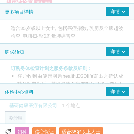
超声波检查
重点项目
详情
更多项目详情
全腹部超声波扫描
B超檢查- 乳房
适合35岁或以上女士, 包括癌症指数, 乳房及全腹超波
乳癌风险评估
检查, 电脑扫描低剂量肺癌普查
重点项目
乳房肿瘤指标 (癌抗原 15.3)
详情
购买须知
包括癌症指数, 乳房及全腹超波检查, 电脑扫描低剂量
卵巢癌风险评估
重点项目
肺癌普查
订购身体检查计划之服务条款及细则：
卵巢肿瘤指标 (癌抗原125) (只限女性)
客户收到由健康网购health.ESDlife寄出之确认成
功付款电邮后，基研健康医疗有限公司将于随后1-
2
基本项目
2个工作天辨公时间内，致电客户预约身体检查的
详情
体检中心资料
时间及地点 (超声波检查适用于星期二至五)。客户
癌症指标
基研健康医疗有限公司
1 个地点
亦可致电查询或在订单确认后1个工作天致电该中
心预约 (电话: 2736 6228)。
甲种胎蛋白 (肝癌)
尖沙咀
健康检查计划只适用于10岁或以上之人士。
鼻咽癌风险评估
未成年客人体检指引(10岁至18岁以下人士)
妇科
信心保证
适合35岁以上人士
九龙尖沙咀广东道5号海洋中心14楼1425室