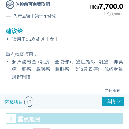
体检前可免费取消
7,700.0
HK$
HK$9,980.0
为产品留下第一个评论
建议给
适用于35岁或以上女士
重点检查项目：
超声波检查 (乳房、全腹部)、癌症指标 (乳癌、卵巢
癌、肝癌、鼻咽癌、胰脏癌、食道及胃癌)、低幅射量
肺部扫描
展开所有
详情
体检项目
16
1
重点项目