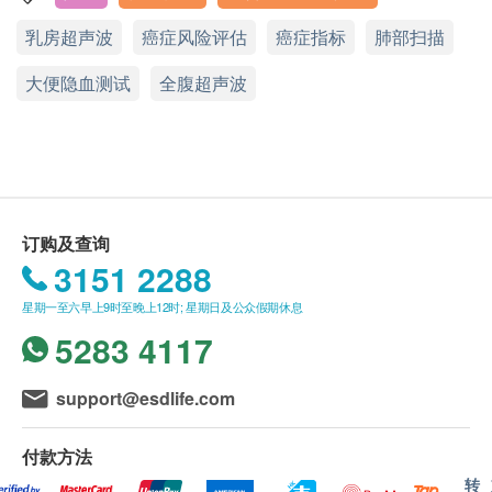
A. 10歳至未满16岁者：
鼻咽癌基因测试 (定量)
乳房超声波
癌症风险评估
癌症指标
肺部扫描
显示地图
(1) 有家长或监护人陪同者
胰脏癌风险评估
在中心即场签署同意书，并出示身份证明文件，经
大便隐血测试
星期一至星期五：9:00am – 1:00pm; 2:00pm – 6:00pm
全腹超声波
核实无误后可提供服务。
星期六：9:00am – 1:00pm
肿瘤指标19.9 (胰脏)
星期日及公众假期：休息
*超声波检查适用于星期二 (9:00am – 1:00pm; 2:00pm –
食道及胃癌风险评估
(2) 没有家长或监护人陪同者
5:00pm)、星期三及星期五 (9:00am – 1:00pm)
预先取同意书并由家长或监护人签署妥当，客人可
癌抗原72.4(胃及肠)
由其他成年人陪同到中心，出示已签署的同意书及
订购及查询
签署者的身份证明文件副本，经核实无误后可提供
初期肺癌筛查
3151 2288
服务。
低辐射量肺部扫描
星期一至六早上9时至晚上12时; 星期日及公众假期休息
B. 16歳至未满18岁者：
基本健康评估
5283 4117
预先取同意书并由家长或监护人签署妥当，可接受
身高
客人自行到中心，出示已签署的同意书及签署者的
support@esdlife.com
体重
身份证明文件副本核实无误后可提供服务。
血压
本身体检查计划有效期为1年，客户必须于1年内
付款方法
脉搏率
(由确认付款日期起计) 接受有关检查，客户需提前
转
身高体重比例指数分析