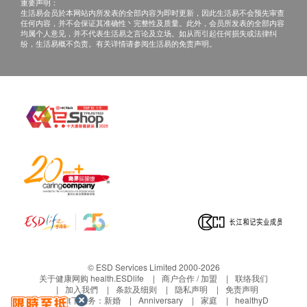
c. 海外收取$100邮费
重要声明：
生活易会员於本网站内所发表的全部内容为即时更新，因此生活易不会预先审查
任何内容，并不会保证其准确性丶完整性及质量。此外，会员所发表的全部内容
均属个人意见，并不代表生活易之言论及立场。如从而引起任何损失或法律纠
B. 国内客户
纷，生活易概不负责。有关详情请参阅生活易的免责声明。
(1) 亲身领取：亲身前往检验中心
(2) *顺丰速递报告
备注：
如果客户已完成电话或面解服务,若再要求讲解,需
另外收取$200解析报告费。
客户若体检后3个月内不提取报告，所有报告一律
作销毁处理及不会存底，客户如需额外索取报告複
印本 (体检后3个月内)，将收取$100行政费。注
意：複印本报告未必完整。
客人需自行承担邮寄报告之风险。
所有身体检查并非作为医务诊断或治疗用途。
© ESD Services Limited 2000-2026
关于健康网购 health.ESDlife
商户合作 / 加盟
联络我们
免责声明：
加入我們
条款及细则
隐私声明
免责声明
生活易旗下业务：
新婚
Anniversary
家庭
healthyD
所有健康检查/服务并非作为医务诊断或治疗用