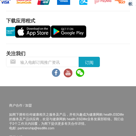
1个月预约相关检查，逾期作废。
帐
大便
报告：
下载应用程式
大便隐血
进行健康检查后，一般情况下，需大概12个工作天
跟进检查报告，工作天不包括星期六、日及公众假
报告
期。轮侯报告讲解时间会因应不同情况 (如个别化
医护人员电话讲解报告
验项目所需时间或客人指明特定时段) 而有所延
关注我们
长。
订阅
A. 本地及海外客户：
(1) 亲身领取：亲身前往检验中心
(2) 电话讲解报告 (自取报告)
(3) 电话讲解报告 (*邮寄报告)
*邮寄报告
商户合作 / 加盟
如阁下拥有任何健康相关之服务及产品，并有兴趣成为健康网购 health.ESDlife
的服务及产品供应商，欢迎与健康网购 health.ESDlife业务发展部联络。我们会
a. 本地平邮$15邮费；挂号收取$30邮费；
于2个工作天内回覆，为阁下提供更多有关合作详情。
b. 国内或澳门收取$50邮费；
电邮:
partnership@esdlife.com