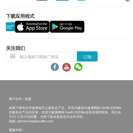
单纯疱疹病毒I型 DNA
单纯疱疹病毒II型 DNA
报告
下载应用程式
进行健康检查后，一般情况下，需大约7-10个工作日
其他性病检测
跟进检查报告，工作日不包括星期六、日及公众假
滴虫 DNA
期。（指定性传染病检查计划的报告时间，请参考其
产品页面）。
关注我们
订阅
可能延迟情况
在某些情况下，报告时间可能因以下原因而有所延
迟：
重新检测需求：
若样本结果不明确或接近临界值，
可能需进行重新检测，从而延长报告时间。
专科医生审核：
部分检测项目需由专科顾问或病理
商户合作 / 加盟
学家进行评估，报告时间可能因人员安排而有所延
如阁下拥有任何健康相关之服务及产品，并有兴趣成为健康网购 health.ESDlife
的服务及产品供应商，欢迎与健康网购 health.ESDlife业务发展部联络。我们会
迟。
于2个工作天内回覆，为阁下提供更多有关合作详情。
样本不完整或提交错误：
若样本不足、标签错误或
电邮:
partnership@esdlife.com
收集方式不当，需进行后续处理，方可开始检测。
重要声明：