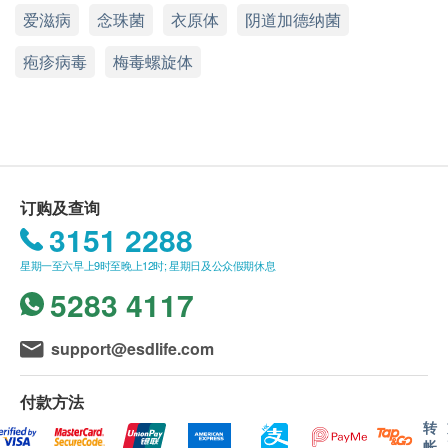
淋球菌DNA
爱滋病
念珠菌
衣原体
阴道加德纳菌
显示地图
众假期除外）
衣原体检测
电话/WhatsApp: 6067 9803
疱疹病毒
梅毒螺旋体
性病检查特别服务时间
性病检测查询: 5544 4342 (只限WhatsApp查询)
微小脲原体 DNA
星期一至六：上午8时至下午8时
其他一般查询：6067 9803 (只限WhatsApp查询) 时
梅毒螺旋菌
间：10:00 a.m. – 6:00 p.m. (星期日及公众假期除外)
公众假期及其他时间需另外收取行政费
梅毒螺旋菌 DNA
年龄
订购及查询
健康检查计划只适用于16岁或以上之人仕。
性病基因测试
3151 2288
人型支原体 DNA
未成年客人体检指引 (十六岁至十八歳)
星期一至六早上9时至晚上12时; 星期日及公众假期休息
生殖支原体 DNA
A.十六歳至未满十八岁者：
5283 4117
解脲支原体 DNA
客人
必须
由
家长
或
监护
人
陪同
，
并
需要
签
同意
书
。
砂眼衣原体 DNA
support@esdlife.com
白色念珠菌
身体检查计划有效期
阴道加特纳菌
身体检查计划有效期为3个月，客户须在3个月内
付款方法
性病检查
（从确认付款日期起算）接受相关检查，客户需提
转
前1个月预约相关检查，逾期作废。
帐