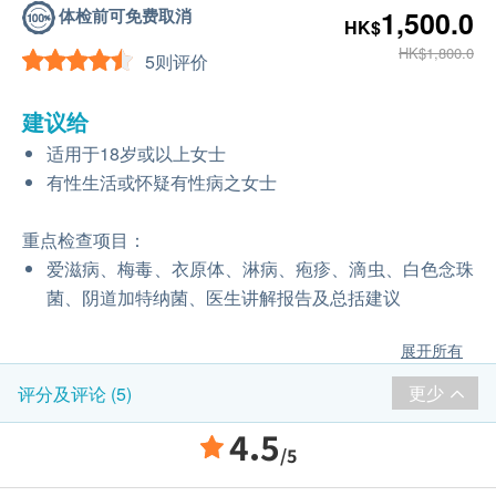
体检前可免费取消
1,500.0
HK$
HK$1,800.0
5则评价
建议给
适用于18岁或以上女士
有性生活或怀疑有性病之女士
重点检查项目：
爱滋病、梅毒、衣原体、淋病、疱疹、滴虫、白色念珠
菌、阴道加特纳菌、医生讲解报告及总括建议
展开所有
更少
评分及评论 (5)
4.5
/5