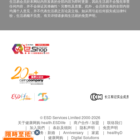
生活易会员於本网站内所发表的全部内容为即时更新，因此生活易不会预先审查
技术或设备问题：
如遇实验室设备维修或校准等突
任何内容，并不会保证其准确性丶完整性及质量。此外，会员所发表的全部内容
均属个人意见，并不代表生活易之言论及立场。如从而引起任何损失或法律纠
发情况，可能暂时影响检测进度。
纷，生活易概不负责。有关详情请参阅生活易的免责声明。
A. 本地及海外客户：
(1) 亲自领取：亲自前往宝血医院并由医生讲解
(2) 需检查前签署授权书，医院收取客户运费如下：
a. 本地快递 $100 邮费
b. 海外快递 $800 邮费
备注
所有健康检查计划均包含检测前及检测后的医生咨
询服务。如需进一步咨询、药物处方或其他医疗程
序，将需另行收费。客户若体检后3个月内不领取
报告，所有报告一律作销毁处理且不予存档。客户
如需额外索取报告复印本（体检后三年内），将收
© ESD Services Limited 2000-2026
关于健康网购 health.ESDlife
商户合作 / 加盟
联络我们
取$300行政费及每张复印文件$10费用。
加入我們
条款及细则
隐私声明
免责声明
生活易旗下业务：
新婚
Anniversary
家庭
healthyD
客人需自行承担邮寄报告的风险。
健康网购
Digital Solutions