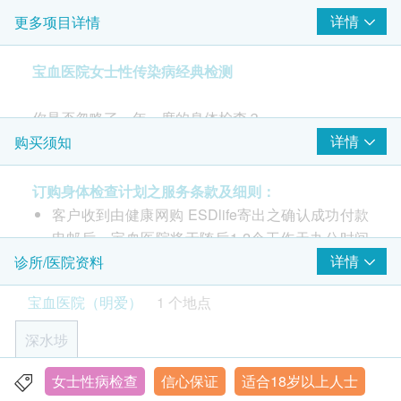
详情
更多项目详情
检查前、后医生会诊 - 共两次
梅毒
宝血医院女士性传染病经典检测
重点项目
梅毒血清抗体
你是否忽略了一年一度的身体检查？
愛滋病 HIV
年度体检有效预防各种隐性疾病。
详情
购买须知
重点项目
投资健康，就是对自己和家人的最佳回报。
爱滋病病毒抗体
订购身体检查计划之服务条款及细则：
爱滋病病毒抗原
本计划适合18以上年龄女士。针对生殖系统健康检
客户收到由健康网购 ESDlife寄出之确认成功付款
查，包括检验15种测传染性生殖系统病原体。
报告
电邮后，宝血医院将于随后1-2个工作天办公时间
重点项目
内，致电客户预约一般身体检查时间。 客户亦可
详情
诊所/医院资料
2至3个工作天
致电查询或在订单确认后1个工作天致电医院查询
宝血医院（明爱）
1 个地点
（电话/WhatsApp： 6067 9803）
2
基本项目
性病检测查询： 5544 4342 （只限WhatsApp查
深水埗
询）
淋病检测
其他一般查询：6067 9803 （只限WhatsApp查
女士性病检查
信心保证
适合18岁以上人士
九龙深水埗青山道113 号
询） 时间：10:00 a.m. – 6:00 p.m. （星期日及公