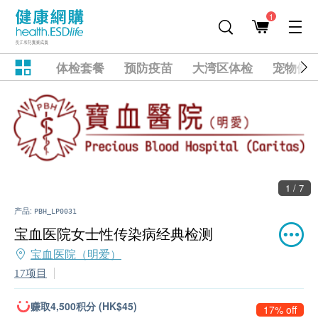
1
体检套餐
预防疫苗
大湾区体检
宠物健
1 / 7
产品:
PBH_LP0031
宝血医院女士性传染病经典检测
宝血医院（明爱）
17项目
赚取4,500积分 (HK$45)
17% off