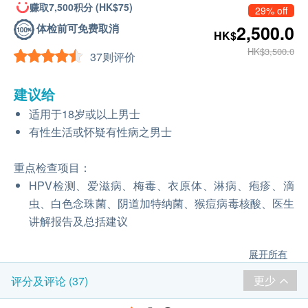
赚取7,500积分 (HK$75)
29% off
体检前可免费取消
2,500.0
HK$
HK$3,500.0
37则评价
建议给
适用于18岁或以上男士
有性生活或怀疑有性病之男士
重点检查项目：
HPV检测、爱滋病、梅毒、衣原体、淋病、疱疹、滴
虫、白色念珠菌、阴道加特纳菌、猴痘病毒核酸、医生
讲解报告及总括建议
展开所有
更少
评分及评论 (37)