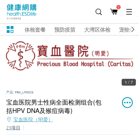
1
体检套餐
预防疫苗
大湾区体检
宠物健
1 / 7
产品:
PBH_LP0026
宝血医院男士性病全面检测组合(包
括HPV DNA及猴痘病毒)
宝血医院（明爱）
23项目