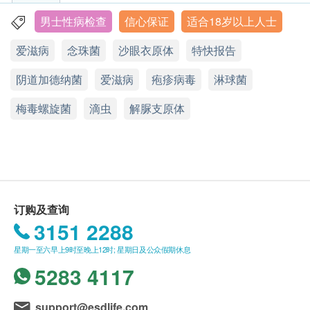
询）
头瘤病毒和传染性病原体病原体核酸。
性病检查
重点项目
其他一般查询：6067 9803 （只限WhatsApp查
男士性病检查
信心保证
适合18岁以上人士
九龙深水埗青山道113 号
猴痘病毒核酸
询） 时间：10:00 a.m. – 6:00 p.m. （星期日及公
人类乳头瘤状病毒基因分型测试：
爱滋病
念珠菌
沙眼衣原体
特快报告
显示地图
众假期除外）
HPV高风险19种类型（16、18、26、31、33、
愛滋病 HIV
重点项目
35、39、45、51、52、53、56、58、59、66、
电话/WhatsApp: 6067 9803
阴道加德纳菌
爱滋病
疱疹病毒
淋球菌
爱滋病病毒抗体
性病检查特别服务时间
68、69、73、82）
性病检测查询: 5544 4342 (只限WhatsApp查询)
爱滋病病毒抗原
梅毒螺旋菌
星期一至六：上午8时至下午8时
滴虫
解脲支原体
其他一般查询：6067 9803 (只限WhatsApp查询) 时
HPV低风险9种类型（6、11、40、42、43、44、
间：10:00 a.m. – 6:00 p.m. (星期日及公众假期除外)
公众假期及其他时间需另外收取行政费
54、61、70）
报告
重点项目
年龄
2至3个工作天
1.使用血液样本进行HIV Ag/Ab和梅毒快速检测。
健康检查计划只适用于16岁或以上之人仕。
2.使用尿液和阴茎拭子（自我采样方式）检测人类乳
头瘤病毒和传染性病原体病原体核酸。
2
基本项目
订购及查询
未成年客人体检指引 (十六岁至十八歳)
3151 2288
A.十六歳至未满十八岁者：
淋病检测
星期一至六早上9时至晚上12时; 星期日及公众假期休息
客人
必须
由
家长
或
监护
人
陪同
，
并
需要
签
同意
书
。
淋球菌DNA
5283 4117
身体检查计划有效期
衣原体检测
身体检查计划有效期为3个月，客户须在3个月内
support@esdlife.com