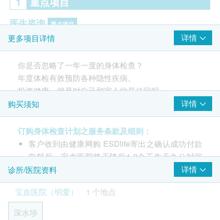
1
重点项目
医生咨询
重点项目
详情
更多项目详情
检查前、后医生会诊 - 共两次
梅毒
你是否忽略了一年一度的身体检查？
重点项目
年度体检有效预防各种隐性疾病。
梅毒血清抗体
投资健康，就是对自己和家人的最佳回报。
人类乳头瘤状病毒基因分型测试(HPVDNA)
详情
购买须知
本计划适合18以上年龄男士。针对男性生殖系统健康
重点项目
检查, 包括检测28种人类乳头状瘤病毒基因分型测试,
订购身体检查计划之服务条款及细则：
16 种传染性生殖系统病原体核酸和血液HIV 抗原和抗
客户收到由健康网购 ESDlife寄出之确认成功付款
HPV高风险19种类型（16、18、26、31、33、35、
体检测及梅毒血清抗体。
电邮后，宝血医院将于随后1-2个工作天办公时间
39、45、51、52、53、56、58、59、66、68、69、
73、82）
内，致电客户预约一般身体检查时间。 客户亦可
详情
诊所/医院资料
致电查询或在订单确认后1个工作天致电医院查询
组合包括：
HPV低风险9种类型（6、11、40、42、43、44、54、
宝血医院（明爱）
1 个地点
（电话/WhatsApp： 6067 9803）
使用血液样本进行HIV Ag/Ab和梅毒快速检测。
61、70）
性病检测查询： 5544 4342 （只限WhatsApp查
使用尿液和阴茎拭子（自我采样方式）检测人类乳
深水埗