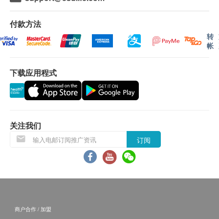
微小脲原体 DNA
（从确认付款日期起算）接受相关检查，客户需提
前1个月预约相关检查，逾期作废。
付款方法
疱疹病毒
转
帐
水痘带状疱疹病毒
报告
进行健康检查后，一般情况下，需大约7-10个工作日
梅毒螺旋菌
下载应用程式
跟进检查报告，工作日不包括星期六、日及公众假
期。（指定性传染病检查计划的报告时间，请参考其
梅毒螺旋菌 DNA
产品页面）。
性病基因测试
可能延迟情况
关注我们
人型支原体 DNA
在某些情况下，报告时间可能因以下原因而有所延
生殖支原体 DNA
订阅
迟：
砂眼衣原体 DNA
重新检测需求：
若样本结果不明确或接近临界值，
解脲支原体 DNA
可能需进行重新检测，从而延长报告时间。
白色念珠菌
专科医生审核：
部分检测项目需由专科顾问或病理
阴道加特纳菌
学家进行评估，报告时间可能因人员安排而有所延
性病检查
商户合作 / 加盟
迟。