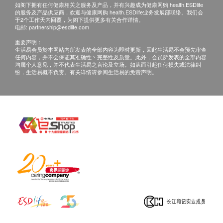
如阁下拥有任何健康相关之服务及产品，并有兴趣成为健康网购 health.ESDlife
样本不完整或提交错误：
若样本不足、标签错误或
单纯疱疹病毒I型 DNA
的服务及产品供应商，欢迎与健康网购 health.ESDlife业务发展部联络。我们会
收集方式不当，需进行后续处理，方可开始检测。
于2个工作天内回覆，为阁下提供更多有关合作详情。
单纯疱疹病毒II型 DNA
电邮:
partnership@esdlife.com
技术或设备问题：
如遇实验室设备维修或校准等突
杜克氏嗜血杆菌
重要声明：
发情况，可能暂时影响检测进度。
性病淋巴肉芽肿
生活易会员於本网站内所发表的全部内容为即时更新，因此生活易不会预先审查
任何内容，并不会保证其准确性丶完整性及质量。此外，会员所发表的全部内容
均属个人意见，并不代表生活易之言论及立场。如从而引起任何损失或法律纠
其他性病检测
A. 本地及海外客户：
纷，生活易概不负责。有关详情请参阅生活易的免责声明。
(1) 亲自领取：亲自前往宝血医院并由医生讲解
滴虫 DNA
(2) 需检查前签署授权书，医院收取客户运费如下：
a. 本地快递 $100 邮费
b. 海外快递 $800 邮费
备注
所有健康检查计划均包含检测前及检测后的医生咨
询服务。如需进一步咨询、药物处方或其他医疗程
序，将需另行收费。客户若体检后3个月内不领取
报告，所有报告一律作销毁处理且不予存档。客户
如需额外索取报告复印本（体检后三年内），将收