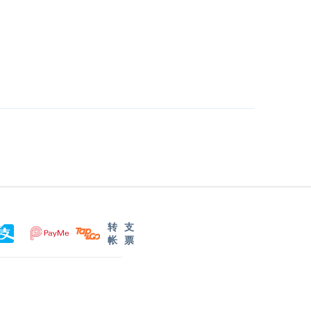
转
支
帐
票