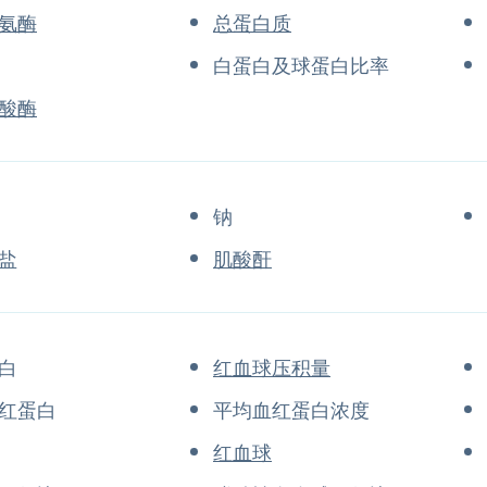
氨酶
总蛋白质
白蛋白及球蛋白比率
酸酶
钠
盐
肌酸酐
白
红血球压积量
红蛋白
平均血红蛋白浓度
红血球