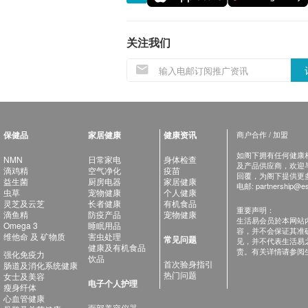
关注我们
保健品
家居健康
健康资讯
商户合作 / 加盟
如阁下拥有任何健康相关
NMN
日常家电
身体检查
及产品供应商，欢迎与健
滴鸡精
空气净化
疫苗
回覆，为阁下提供更
益生菌
厨房电器
家居健康
电邮:
partnership@es
虫草
宠物健康
个人健康
灵芝及云芝
长者健康
有机食品
重要声明：
滴鱼精
防疫产品
宠物健康
生活易会员於本网站
Omega 3
睡眠用品
容，并不会保证其准
维他命 及 矿物质
害虫处理
常见问题
见，并不代表生活易
健康及有机食品
责。有关详情请参阅
强化免疫力
饮品
首次验身指引
肠道及消化系统健康
热门问题
女士及美容
电子个人护理
瘦身纤体
心血管健康
面部美容仪器