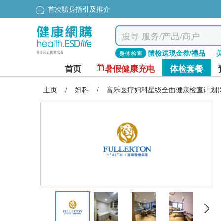
首次驗身指引及推介
體檢送現金券/禮品
身体检查
首页
暑假健康充电
体检套餐
主页
/
妇科
/
富乐医疗妇科星级全面健康检查计划(3