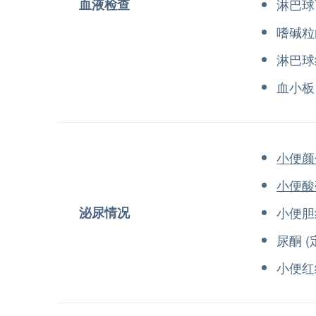
血液检查
淋巴球
嗜碱粒
淋巴球
血小板
小便颜
小便酸
泌尿情况
小便胆
尿酮 (
小便红