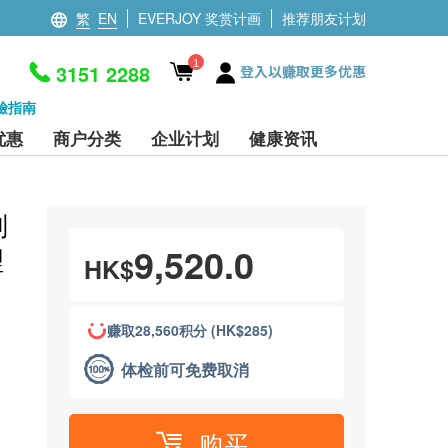
繁
EN
EVERJOY 奖赏计画
推荐朋友计划
1
3151 2288
登入以赚取更多优惠
檢指南
优惠
商户分类
企业计划
健康资讯
划
9,520.0
理
HK$
赚取28,560积分 (HK$285)
体检前可免费取消
购买