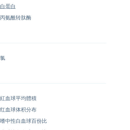
白蛋白
丙氨酰转肽酶
氯
紅血球平均體積
红血球体积分布
嗜中性白血球百份比