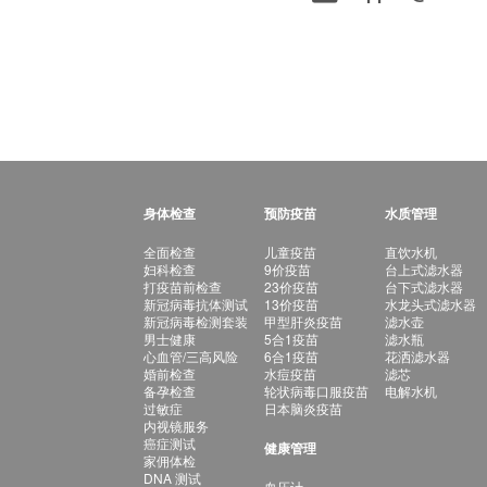
身体检查
预防疫苗
水质管理
全面检查
儿童疫苗
直饮水机
妇科检查
9价疫苗
台上式滤水器
打疫苗前检查
23价疫苗
台下式滤水器
新冠病毒抗体测试
13价疫苗
水龙头式滤水器
新冠病毒检测套装
甲型肝炎疫苗
滤水壶
男士健康
5合1疫苗
滤水瓶
心血管/三高风险
6合1疫苗
花洒滤水器
婚前检查
水痘疫苗
滤芯
备孕检查
轮状病毒口服疫苗
电解水机
过敏症
日本脑炎疫苗
内视镜服务
癌症测试
健康管理
家佣体检
DNA 测试
血压计