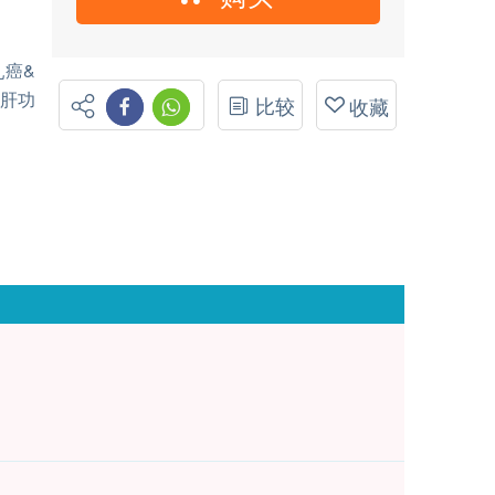
乳癌&
、肝功
比较
收藏