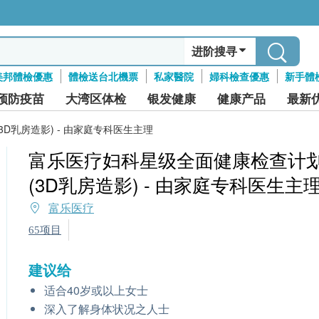
进阶搜寻
美邦體檢優惠
體檢送台北機票
私家醫院
婦科檢查優惠
新手體
预防疫苗
大湾区体检
银发健康
健康产品
最新
D乳房造影) - 由家庭专科医生主理
富乐医疗妇科星级全面健康检查计
(3D乳房造影) - 由家庭专科医生主
富乐医疗
65项目
建议给
适合40岁或以上女士
深入了解身体状况之人士