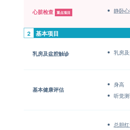
静卧心
心脏检查
重点项目
2
基本项目
乳房及
乳房及盆腔触诊
身高
基本健康评估
听觉测
总胆红