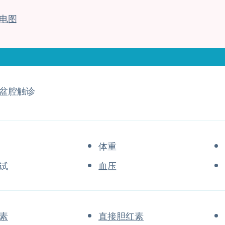
电图
盆腔触诊
体重
试
血压
素
直接胆红素