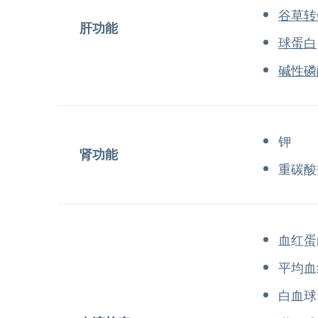
谷草转
肝功能
球蛋白
碱性磷
钾
肾功能
重碳酸
血红蛋
平均血
白血球