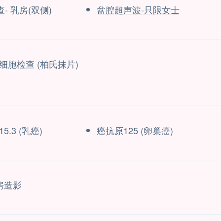
- 乳房(双侧)
盆腔超声波-只限女士
细胞检查 (柏氏抹片)
5.3 (乳癌)
癌抗原125 (卵巢癌)
乳房造影