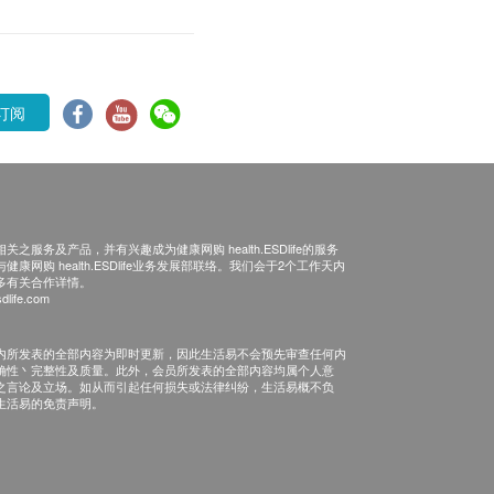
订阅
之服务及产品，并有兴趣成为健康网购 health.ESDlife的服务
康网购 health.ESDlife业务发展部联络。我们会于2个工作天内
多有关合作详情。
dlife.com
内所发表的全部内容为即时更新，因此生活易不会预先审查任何内
确性丶完整性及质量。此外，会员所发表的全部内容均属个人意
之言论及立场。如从而引起任何损失或法律纠纷，生活易概不负
生活易的免责声明。