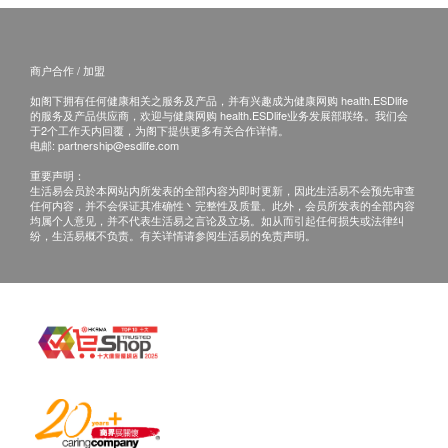
直接胆红素
如果客户已完成电话或面解服务, 若再要求讲解需
前列腺超声波
碱性磷酸酶
另外收取$300解析报告费。
1,000.0
HK$
丙种谷氨酰转肽酶
客户若体检后3个月内不提取报告，所有报告一律
商户合作 / 加盟
作销毁处理及不会存底，客户如需额外索取报告复
盆腔超声波
肾功能
如阁下拥有任何健康相关之服务及产品，并有兴趣成为健康网购 health.ESDlife
1,050.0
的服务及产品供应商，欢迎与健康网购 health.ESDlife业务发展部联络。我们会
HK$
印本(体检后3个月内)，将收取$200行政费。注
Smartech - “Multi Cook” 智能高速煲 (原价$828)
于2个工作天内回覆，为阁下提供更多有关合作详情。
尿素
意：复印本报告未必完整。
电邮:
partnership@esdlife.com
肌酸酐
全腹超声波
邮寄报告客人需自行承担遗失风险。
重要声明：
2,550.0
肾小球滤过率(估算)
HK$
生活易会员於本网站内所发表的全部内容为即时更新，因此生活易不会预先审查
所有身体检查并非作为医务诊断或治疗用途。
任何内容，并不会保证其准确性丶完整性及质量。此外，会员所发表的全部内容
均属个人意见，并不代表生活易之言论及立场。如从而引起任何损失或法律纠
甲状腺
D-二聚体
纷，生活易概不负责。有关详情请参阅生活易的免责声明。
免责声明：
550.0
HK$
促甲状腺激素
所有健康检查/服务并非作为医务诊断或治疗用
游离甲状腺素
途。当阁下身体健康出现任何疾病征兆时，应立即
上腹（肝、胆、胰管、肾、脾）超声波
1,800.0
咨询有认可资格的医生，作出诊断及治疗。
HK$
血液检查
本服务/产品由商户提供。生活易【健康网购
嗜碱性粒细胞
health.ESDlife】并没有经营或提供本服务/产品。
嗜酸性粒细胞
有关此服务/产品的错漏或延误，或因使用此服务/
红细胞平均血红素
产品而引致的损失、损害、受伤或法律诉讼，健康