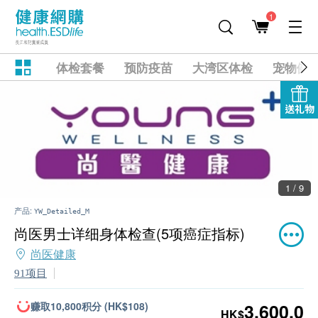
1
体检套餐
预防疫苗
大湾区体检
宠物健
送礼物
1 / 9
产品:
YW_Detailed_M
尚医男士详细身体检查(5项癌症指标)
尚医健康
91项目
赚取10,800积分 (HK$108)
3,600.0
HK$