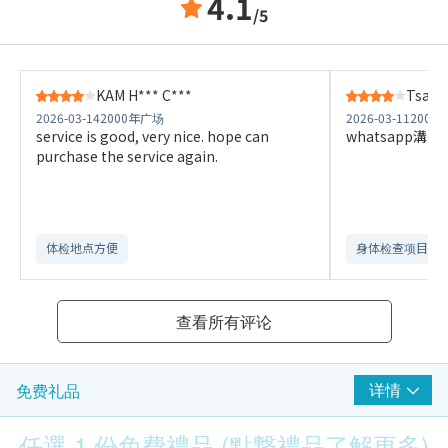
4.1
/5
KAM H*** C***
Tsang
2026-03-14
2000年广场
2026-03-11
2000
service is good, very nice. hope can
whatsapp溝
purchase the service again.
体检地点方便
身体检查项目全
查看所有评论
详情
免费礼品
任選 1 份免費禮品 (點撃禮品了解更多)