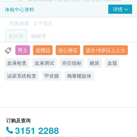
后，尚医健康将于随后1-2个工作天办公时间内，
常见的非侵入性检查肾脏有否异常。
1,000.0
致电客户预约身体检查的时间及地点。
详情
体检中心资料
HK$
梅毒血清测试
客户亦可致电尚医健康电话: 2158 2198 / 9601
尚医健康
2 个地点
精液化验
9138 , 查询或订单确认后致电/Whatsapp预约。
2
基本项目
400.0
HK$
长沙湾
铜锣湾
体检项目有效期：
基本健康评估
甲状腺超声波
$400 AEON 礼券
身体检查计划有效期为一年，客户由确认付款日期
男士
送赠品
信心保证
适合18岁以上人士
1,000.0
香港九龙长沙湾道910号安泰大厦12楼全层
HK$
体质指标
起计一年内需接受有关检查服务。建议客户须提前
血液检查
血液测试
癌症指标
糖尿
血脂
身高
显示地图
一个月预约相关检查。
同型半胱胺酸酶
脉搏率
338.0
HK$
泌尿系统检查
星期一至五︰9:00a.m. – 6:00p.m.
甲状腺
梅毒螺旋体
体重
使用长者医疗券
星期六 : 9:00a.m. – 6:00p.m.
血压
星期日及公众假期︰休息
颈动脉血管壁厚度超声波 (两边)
如希望使用长者医疗券进行支付，请在订购前先联
检测颈动脉内膜厚度，预测心血管疾病的风险
病历评估问卷
络健康网购，以便我们为您做出相应的安排。
1,050.0
HK$
血氧检查
体检项目报告：
血脂
肾脏、膀胱及前列腺超声波(经腹部)
订购及查询
完成健康检查项目后，一般情况下需时约10个工作
检查肾脏、膀胱及前列腺超声波是否有异象，如肿瘤或纤维瘤
3151 2288
总胆固醇
1,650.0
天跟进检查报告， 工作天不包括星期六、日及公
HK$
高密度胆固醇
众假期。 轮侯报告讲解时间会因应不同情况(如个
$700 Hutchgo.com 旅遊礼券