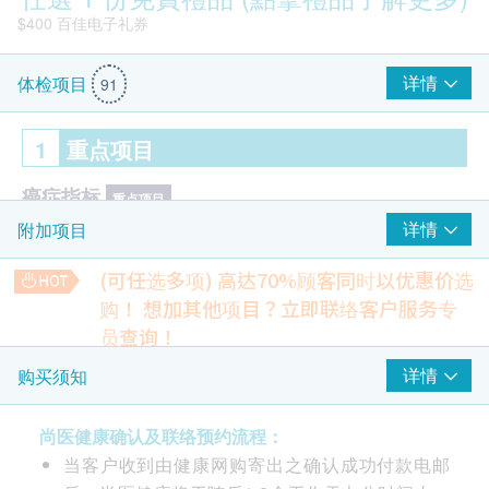
$400 百佳电子礼券
详情
体检项目
91
1
重点项目
癌症指标
重点项目
详情
附加项目
鼻咽癌EB病毒抗体
癌指标AFP（肝癌）
(可任选多项) 高达70%顾客同时以优惠价选
癌指标 CA 19.9（胰脏癌）
购！
想加其他项目？立即联络客户服务专
癌指标CEA（大肠癌）
员查询！
$400 丰泽电子礼券
癌指标 PSA（前列腺癌）- 只限男士
骨质密度超声波
详情
购买须知
心脏检查
10% off
重点项目
432.0
HK$
HK$480
尚医健康确认及联络预约流程：
静态心电图
当客户收到由健康网购寄出之确认成功付款电邮
肾脏超声波 (两边)
梅毒
重点项目