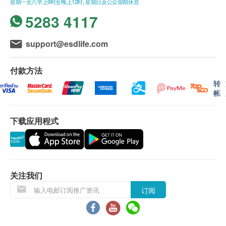
星期一至六早上9时至晚上12时; 星期日及公众假期休息
低密度胆固醇
肾脏及膀胱超声波
别化验项目所需时间或客人指明特定时段)而有所
5283 4117
检查肾脏及膀胱是否有异象，如肿瘤或纤维瘤
甘油三酯
延长。
1,250.0
HK$
胆固醇/高密度胆固醇比率
support@esdlife.com
本地及海外客户：
糖尿
膀胱及前列腺超声波 (经腹部)
检查膀胱及前列腺是否有异象，如肿瘤或纤维瘤
亲身领取：亲身前往『尚医健康』体检中心
付款方法
1,100.0
空腹血糖
HK$
电话讲解报告
转
糖化血色素
自取报告电话讲解报告(只限香港区域号码)
帐
认知障碍遗传基因检测
邮寄报告电话讲解报告(只限香港区域号码)
肝功能
10% off
下载应用程式
1,080.0
HK$
HK$1,200
间接胆红素
自取报告时间(需预约)：
总蛋白质
星期一至五：09: 00a.m - 18: 00p.m
Smartech - “Easy Cook”智能迷你多功能电饭煲(原价$828)
德国麻疹IgG抗体
白蛋白
星期六：09: 00a.m – 18: 00p.m
240.0
HK$
球蛋白
关注我们
白蛋白及球蛋白比率
快递服务：
地中海贫血检查
订阅
总胆红素
CBP 全血细胞计数、网织红细胞计数、铁、铁蛋白、血红素成
本地、澳门、国内或海外运费客人到付自理
份分析
谷草转氨酶
728.0
HK$
谷丙转氨酶
备注：