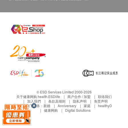
途。当阁下身体健康出现任何疾病征兆时，应立即
咨询有认可资格的医生，作出诊断及治疗。
本服务/产品由商户提供。生活易【健康网购
health.ESDlife】并没有经营或提供本服务/产品。
有关此服务/产品的错漏或延误，或因使用此服务/
产品而引致的损失、损害、受伤或法律诉讼，健康
网购health.ESDlife概不负责。一切有关的索偿或
查询，须向提供服务之体检中心或商户提出。
© ESD Services Limited 2000-2026
关于健康网购 health.ESDlife
商户合作 / 加盟
联络我们
加入我們
条款及细则
隐私声明
免责声明
生活易旗下业务：
新婚
Anniversary
家庭
healthyD
健康网购
Digital Solutions