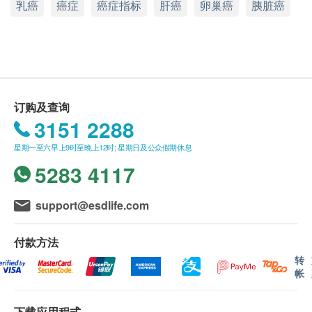
乳癌
癌症
癌症指标
肝癌
卵巢癌
胰脏癌
（不包括新冠疫苗相关计划）
。如医生认为不适合
中环干诺道中30-32号莊士大厦1楼101室
注射疫苗，将取消此计划的服务，全数费用退回。
显示地图
疫苗注射均由注册医生/医护人员负责。
星期一、二、四至五
9:00am – 1:00pm
星期三
9:00am – 1:00pm, 3:00pm – 7:00pm(
隔星期
)
星期六、日及公众假期 休息
报告：
订购及查询
进行健康检查后，一般情况下，需大概7-10个工作
3151 2288
天跟进检查报告， 工作天不包括星期六、日及公
星期一至六早上9时至晚上12时; 星期日及公众假期休息
众假期。 轮侯报告讲解时间会因应不同情况 (如个
5283 4117
别化验项目所需时间或客人指明特定时段) 而有所
延长。
(安心注射疫苗计划需10-14个工作天由医生
support@esdlife.com
讲解报告)
A. 本地/海外客户
付款方法
(1) 亲身领取：亲身前往各诊所
转
(2) 电话讲解报告 (自取报告)
帐
B. 国内客户
下载应用程式