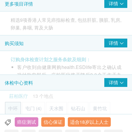
详情
更多项目详情
病毒抗体EBV (鼻咽癌)
癌胚抗原 (肠癌)
精选9项香港人常见癌指标检查, 包括肝脏, 胰脏, 乳房,
癌抗原125 (卵巢癌普查)
卵巢, 鼻咽, 胃及大肠
癌抗原15.3 (乳癌)
癌抗原 19.9 (胰脏癌)
详情
购买须知
甲种胚胎蛋白 (肝脏)
近年癌症成为主要疾病杀手, 占3成死亡人数。早期癌
癌抗原 72.4 (胃)
症并没有明显征兆，会无声靠近。及早验血检查，于
大便潜血 ( 大肠癌普查)
订购身体检查计划之服务条款及细则：
早期发现疾病可更有效让医生为你跟进。本组合专注
人绒毛膜促性腺素
客户收到由健康网购health.ESDlife寄出之确认成
为你提供全面癌指标检查，让你快人一步了解自己，
功付款电邮后，庄柏医疗将于随后2-3个工作天办
倍加安心。
报告
公时间内，致电客户预约身体检查的时间及地点。
详情
体检中心资料
医生讲解报告
本身体检查计划有效期为1年，客户必须于1年内
莊柏医疗
13 个地点
(由确认付款日期起计) 接受有关检查，客户需提前
1个月预约相关检查，逾期作废。
中环
屯门 (4)
天水围
钻石山
黄竹坑
疫苗注射
（不包括新冠疫苗相关计划）
：
癌症测试
信心保证
适合18岁以上人士
元朗
旺角
佐敦
荃湾
上水
此项交易必须经医生评估是否适合进行疫苗注射