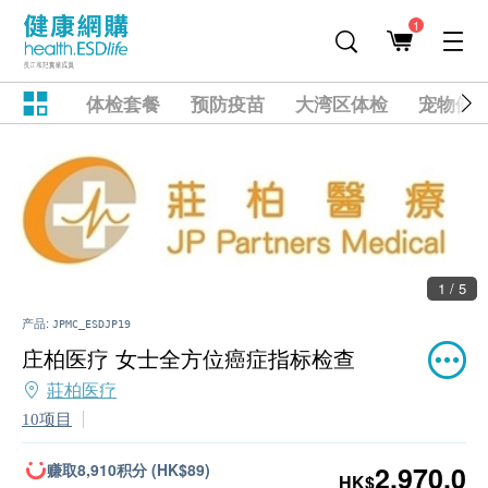
1
体检套餐
预防疫苗
大湾区体检
宠物健
1 / 5
产品:
JPMC_ESDJP19
庄柏医疗 女士全方位癌症指标检查
莊柏医疗
10项目
赚取8,910积分 (HK$89)
2,970.0
HK$