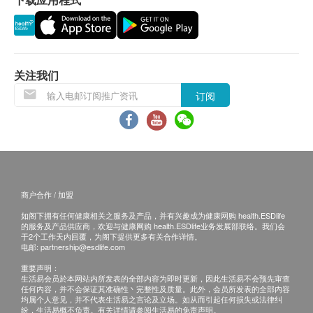
(1) 亲身领取：亲身前往检验中心
(2)客人另回电听取报告 (自取报告)
备注：
关注我们
如果客户已完成电话或面解服务,若再要求讲解,需
另外收取$230解析报告费。
订阅
客户若体检后3个月内不提取报告，所有报告一律
作销毁处理及不会存底，客户如需额外索取报告複
印本 (体检后3个月内)，将收取$150行政费。注
意：複印本报告未必完整。
所有身体检查并非作为医务诊断或治疗用途，如需
商户合作 / 加盟
撰写医生转介信，将作额外收费$230。
如阁下拥有任何健康相关之服务及产品，并有兴趣成为健康网购 health.ESDlife
如有争议，健康网购health.ESDlife 及庄柏医疗保
的服务及产品供应商，欢迎与健康网购 health.ESDlife业务发展部联络。我们会
于2个工作天内回覆，为阁下提供更多有关合作详情。
留最后决定权。
电邮:
partnership@esdlife.com
重要声明：
免责声明：
生活易会员於本网站内所发表的全部内容为即时更新，因此生活易不会预先审查
任何内容，并不会保证其准确性丶完整性及质量。此外，会员所发表的全部内容
所有健康检查/服务并非作为医务诊断或治疗用
均属个人意见，并不代表生活易之言论及立场。如从而引起任何损失或法律纠
纷，生活易概不负责。有关详情请参阅生活易的免责声明。