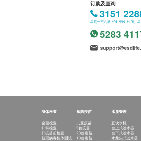
订购及查询
3151 228
星期一至六早上9时至晚上12时; 
5283 411
support@esdlife
身体检查
预防疫苗
水质管理
全面检查
儿童疫苗
直饮水机
妇科检查
9价疫苗
台上式滤水器
打疫苗前检查
23价疫苗
台下式滤水器
新冠病毒抗体测试
13价疫苗
水龙头式滤水器