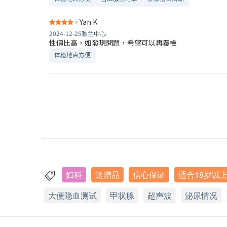
Yan K
2024-12-25
雅兰中心
性價比高，如發現問題，希望可以再覆檢
体检地点方便
妇科
送赠品
信心保证
适合18岁以
大便隐血测试
甲状腺
超声波
泌尿情况