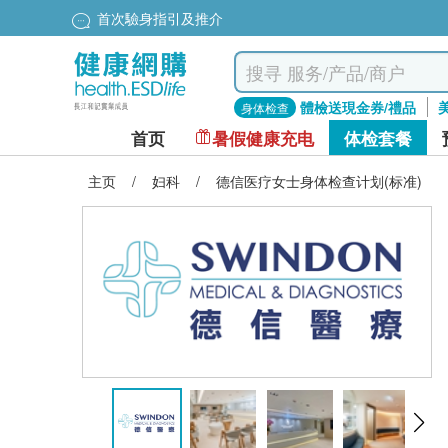
首次驗身指引及推介
體檢送現金券/禮品
身体检查
首页
暑假健康充电
体检套餐
主页
/
妇科
/
德信医疗女士身体检查计划(标准)