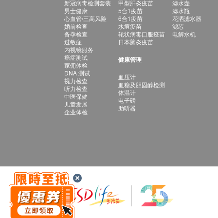
新冠病毒检测套装
甲型肝炎疫苗
滤水壶
男士健康
5合1疫苗
滤水瓶
心血管/三高风险
6合1疫苗
花洒滤水器
婚前检查
水痘疫苗
滤芯
备孕检查
轮状病毒口服疫苗
电解水机
过敏症
日本脑炎疫苗
内视镜服务
癌症测试
健康管理
家佣体检
DNA 测试
血压计
视力检查
血糖及胆固醇检测
听力检查
体温计
中医保健
电子磅
儿童发展
助听器
企业体检