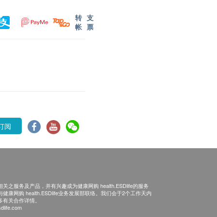
转
支
帐
票
订阅
之服务及产品，并有兴趣成为健康网购 health.ESDlife的服务
康网购 health.ESDlife业务发展部联络。我们会于2个工作天内
多有关合作详情。
dlife.com