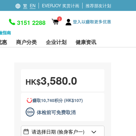
繁
EN
EVERJOY 奖赏计画
推荐朋友计划
1
3151 2288
登入以赚取更多优惠
檢指南
优惠
商户分类
企业计划
健康资讯
3,580.0
HK$
赚取10,740积分 (HK$107)
体检前可免费取消
请选择日期
(验身客户一)