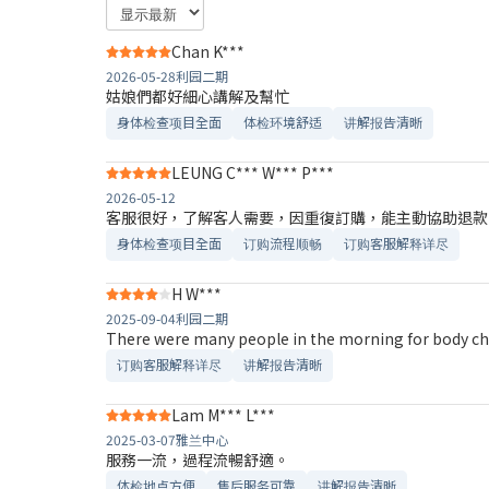
Chan K***
2026-05-28
利园二期
姑娘們都好細心講解及幫忙
身体检查项目全面
体检环境舒适​
讲解报告清晰​
LEUNG C*** W*** P***
2026-05-12
客服很好，了解客人需要，因重復訂購，能主動協助退款
身体检查项目全面
订购流程顺畅
订购客服解释详尽
H W***
2025-09-04
利园二期
There were many people in the morning for body check
订购客服解释详尽
讲解报告清晰​
Lam M*** L***
2025-03-07
雅兰中心
服務一流，過程流暢舒適。
体检地点方便
售后服务可靠​
讲解报告清晰​