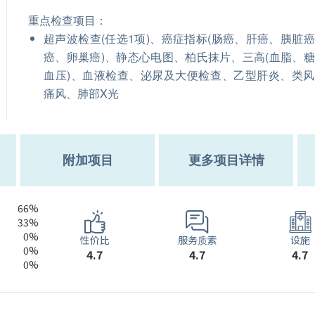
重点检查项目：
超声波检查(任选1项)、癌症指标(肠癌、肝癌、胰脏
癌、卵巢癌)、静态心电图、柏氏抹片、三高(血脂、
血压)、血液检查、泌尿及大便检查、乙型肝炎、类
痛风、肺部X光
附加项目
更多项目详情
66%
33%
0%
服务质素
性价比
设施
0%
4.7
4.7
4.7
0%