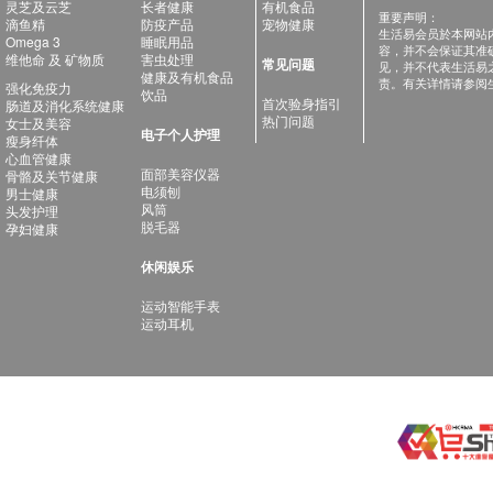
灵芝及云芝
长者健康
有机食品
重要声明：
滴鱼精
防疫产品
宠物健康
生活易会员於本网站
Omega 3
睡眠用品
容，并不会保证其准
维他命 及 矿物质
害虫处理
常见问题
见，并不代表生活易
健康及有机食品
责。有关详情请参阅
强化免疫力
饮品
首次验身指引
肠道及消化系统健康
热门问题
女士及美容
电子个人护理
瘦身纤体
心血管健康
面部美容仪器
骨骼及关节健康
电须刨
男士健康
风筒
头发护理
脱毛器
孕妇健康
休闲娱乐
运动智能手表
运动耳机