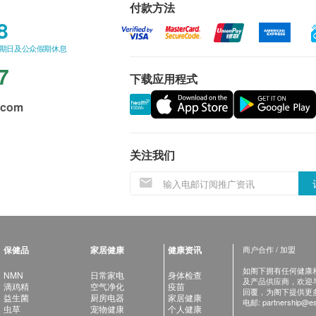
付款方法
8
星期日及公众假期休息
7
下载应用程式
.com
关注我们
保健品
家居健康
健康资讯
商户合作 / 加盟
如阁下拥有任何健康相关
NMN
日常家电
身体检查
及产品供应商，欢迎与健
滴鸡精
空气净化
疫苗
回覆，为阁下提供更
益生菌
厨房电器
家居健康
电邮:
partnership@es
虫草
宠物健康
个人健康