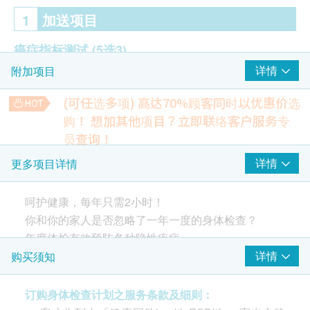
1
加送项目
癌症指标测试
(5选3)
详情
附加项目
癌胚抗原(肠)
癌抗原125 (卵巢) - 女士
(可任选多项) 高达70%顾客同时以优惠价选
癌抗原15.3 (乳房) - 女士
购！
想加其他项目？立即联络客户服务专
癌指标CA 19.9（胰脏癌）
员查询！
癌抗原(肝)
幽门螺旋菌抗体
详情
更多项目详情
简单及方便的检查，检测在血液中幽门螺旋杆菌抗体
超声波检查
(5选2)
550.0
HK$
呵护健康，每年只需2小时！
甲状腺超声波
你和你的家人是否忽略了一年一度的身体检查？
盆腔超声波（子宫/卵巢/膀胱）- 女士
碳13幽门螺旋菌呼气测试
快速诊断程序，用于识别幽门螺旋杆菌感染
年度体检有效预防各种隐性疾病。
乳房超声波- 女士
820.0
HK$
投资健康，就是对自己和家人的最佳回报。
血管壁厚度超声波
详情
购买须知
肝脏及胆脏超声波
乳房超声波 (双边）
订购身体检查计划之服务条款及细则：
一种安全、无痛的影像检查，用于检查乳房组织
1,150.0