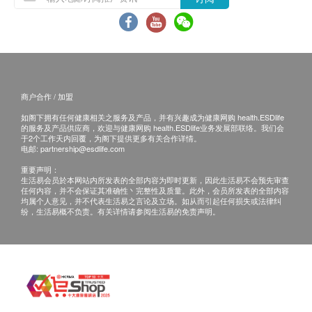
总胆红素
health.ESDlife】并没有经营或提供本服务/产品。
直接胆红素
有关此服务/产品的错漏或延误，或因使用此服务/
球蛋白
产品而引致的损失、损害、受伤或法律诉讼，健康
间接胆红素
网购health.ESDlife概不负责。一切有关的索偿或
碱性磷酸酶
查询，须向提供服务之体检中心或商户提出。
总蛋白质
商户合作 / 加盟
丙种谷氨基转移酵素
如阁下拥有任何健康相关之服务及产品，并有兴趣成为健康网购 health.ESDlife
的服务及产品供应商，欢迎与健康网购 health.ESDlife业务发展部联络。我们会
于2个工作天内回覆，为阁下提供更多有关合作详情。
肾功能
电邮:
partnership@esdlife.com
重要声明：
氯化物
生活易会员於本网站内所发表的全部内容为即时更新，因此生活易不会预先审查
肌酸酐
任何内容，并不会保证其准确性丶完整性及质量。此外，会员所发表的全部内容
均属个人意见，并不代表生活易之言论及立场。如从而引起任何损失或法律纠
钾
纷，生活易概不负责。有关详情请参阅生活易的免责声明。
尿素
甲状腺
游离甲状腺素
促甲状腺激素