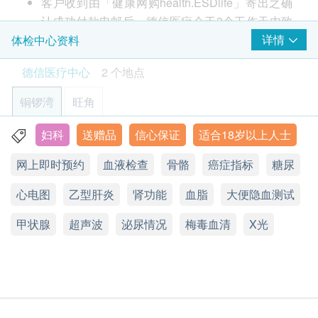
HK$
客户收到由「健康网购health.ESDlife」寄出之确
2
基本项目
认成功付款电邮后，德信医疗会于3个工作天内致
全上腹超声波
子宫颈病变测试 (只限女士)
电客人进行预约。
详情
体检中心资料
一种非侵入性影象检查，可检测肝脏、胆囊、脾脏、胰脏、肾
客户必须于预约当天出示身份证及列印订购确认信
脏，透过观察及分析其尺寸及形状，从而评估器官有否出现肥
超薄巴氏涂片 (只适合有性经验的女性检查)
德信医疗中心
2 个地点
大、肿瘤等异常情况。
以确认身份。
1,750.0
HK$
心脏检查
本身体检查计划有效期为12个月，客户必须于12
铜锣湾
旺角
个月内(由确认付款日期起计)接受有关检查，逾期
静态心电图
全腹部超声波 (经腹部) - 女士
作废。
妇科
送赠品
信心保证
适合18岁以上人士
一種非侵入性診斷檢查，以影像評估女性全上腹(肝臟、膽
香港铜锣湾恩平道28号利园二期24楼2401室
请注意：新冠疫苗前健康检查进行前不会有医生评
囊、脾臟、胰臟、腎臟)及盆腔內器官和結構。
肺功能
网上即时预约
血液检查
骨骼
癌症指标
糖尿
2,550.0
显示地图
HK$
估，所有健康检查/服务并非作为医务诊断或治疗
胸肺X光
用途，医护人员不会为客人提供任何新冠疫苗建议
心电图
星期一至六：9:00a.m. – 18:30p.m.
乙型肝炎
肾功能
血脂
大便隐血测试
或选择
。
星期日及公众假期：休息
基本健康评估
甲状腺
电话：2951 1988
肝炎及儿童疫苗注射必须经医生评估是否适合进行
超声波
泌尿情况
梅毒血清
X光
个人健康分析问卷
疫苗注射。如医生认为不适合注射疫苗，将取消此
血压
计划的服务，全数费用退回
（不包括新冠疫苗相关
体质指标
计划）
。
身高
订购一经确认，不设更改已订购的计划，转让给第
脉搏率
三者及／或退款。