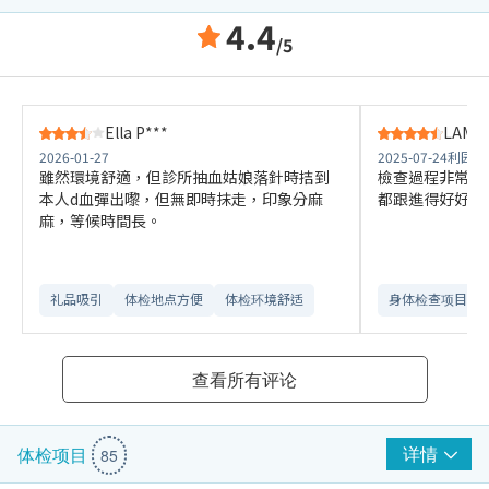
4.4
/5
Ella P***
LAM J
2026-01-27
2025-07-24
利园二
雖然環境舒適，但診所抽血姑娘落針時拮到
檢查過程非常有
本人d血彈出嚟，但無即時抹走，印象分麻
都跟進得好好，
麻，等候時間長。
礼品吸引
体检地点方便
体检环境舒适​
身体检查项目全
查看所有评论
详情
体检项目
85