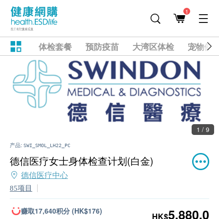
1
体检套餐
预防疫苗
大湾区体检
宠物健
1 / 9
产品:
SWI_SMOL_LH22_PC
德信医疗女士身体检查计划(白金)
德信医疗中心
85项目
赚取17,640积分 (HK$176)
5,880.0
HK$