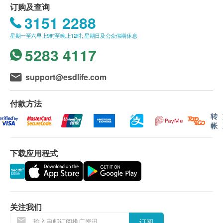
订购及查询
体重
所有体格检查并非作为医务诊断或治疗用途。
3151 2288
如有争议，健康网购health.ESDlife及德信医疗中
血脂
星期一至六早上9时至晚上12时; 星期日及公众假期休息
心保留最后决定权。
总胆固醇
5283 4117
高密度胆固醇
报告：
低密度胆固醇
进行健康检查后，一般情况下，需大概4-6 个工作天
support@esdlife.com
甘油三酯
跟进检查报告，工作天不包括星期六、日及公众假
期。轮侯报告讲解时间会因应不同情况(如个别化验专
付款方法
糖尿
案所需时间或客人指明特定时段)而有所延长。健康检
转
帐
空腹血糖
查包含详细书面验身报告。
糖化血色素
下载应用程式
肝功能
免责声明：
所有健康检查/服务并非作为医务诊断或治疗用
白蛋白球蛋白比例
白蛋白
途。当阁下身体健康出现任何疾病征兆时，应立即
谷丙转氨酶
咨询有认可资格的医生，作出诊断及治疗。
关注我们
谷草转氨酶
本服务/产品由商户提供。生活易【健康网购
订阅