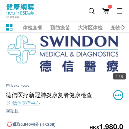
1
体检套餐
预防疫苗
大湾区体检
宠物健
1 / 9
产品:
SWI_POCOV
德信医疗新冠肺炎康复者健康检查
德信医疗中心
68项目
赚取5,940积分 (HK$59)
1,980.0
HK$