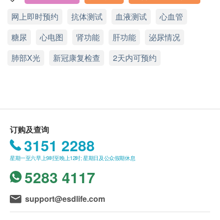
请注意：新冠疫苗前健康检查进行前不会有医生评
血压
网上即时预约
抗体测试
血液测试
心血管
显示地图
估，所有健康检查/服务并非作为医务诊断或治疗
体质指标
用途，医护人员不会为客人提供任何新冠疫苗建议
身高
糖尿
星期一至六：9:00a.m. – 18:30p.m.
心电图
肾功能
肝功能
泌尿情况
或选择
。
脉搏率
星期日及公众假期：休息
肺部X光
电话：2951 1988
肝炎及儿童疫苗注射必须经医生评估是否适合进行
新冠康复检查
2天内可预约
体重
腰围量度
疫苗注射。如医生认为不适合注射疫苗，将取消此
臀围
计划的服务，全数费用退回
（不包括新冠疫苗相关
腰臀围比值
计划）
。
订购一经确认，不设更改已订购的计划，转让给第
血脂
三者及／或退款。
订购及查询
所有体格检查并非作为医务诊断或治疗用途。
总胆固醇
3151 2288
如有争议，健康网购health.ESDlife及德信医疗中
高密度胆固醇
星期一至六早上9时至晚上12时; 星期日及公众假期休息
甘油三酯
心保留最后决定权。
低密度胆固醇 (直接)
5283 4117
报告：
糖尿
进行健康检查后，一般情况下，需大概4-6 个工作天
support@esdlife.com
跟进检查报告，工作天不包括星期六、日及公众假
空腹血糖