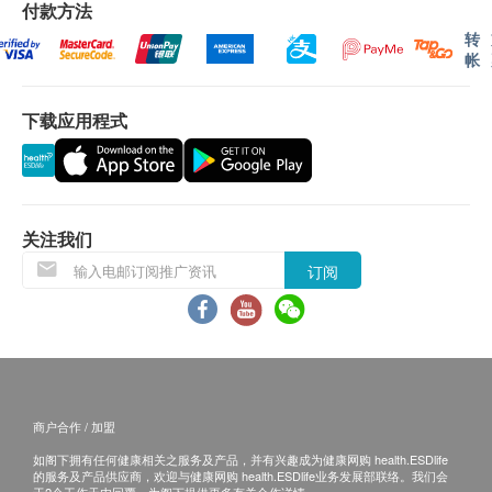
期。轮侯报告讲解时间会因应不同情况(如个别化验专
付款方法
肝功能
案所需时间或客人指明特定时段)而有所延长。健康检
转
帐
查包含详细书面验身报告。
白蛋白球蛋白比例
白蛋白
下载应用程式
总胆红素
免责声明：
直接胆红素
所有健康检查/服务并非作为医务诊断或治疗用
球蛋白
途。当阁下身体健康出现任何疾病征兆时，应立即
碱性磷酸酶
咨询有认可资格的医生，作出诊断及治疗。
总蛋白质
关注我们
丙种谷氨基转移酵素
本服务/产品由商户提供。生活易【健康网购
订阅
谷丙转氨酶
health.ESDlife】并没有经营或提供本服务/产品。
谷草转氨酶
有关此服务/产品的错漏或延误，或因使用此服务/
产品而引致的损失、损害、受伤或法律诉讼，健康
肾功能
网购health.ESDlife概不负责。一切有关的索偿或
查询，须向提供服务之体检中心或商户提出。
肌酸酐
商户合作 / 加盟
尿素
如阁下拥有任何健康相关之服务及产品，并有兴趣成为健康网购 health.ESDlife
钾
的服务及产品供应商，欢迎与健康网购 health.ESDlife业务发展部联络。我们会