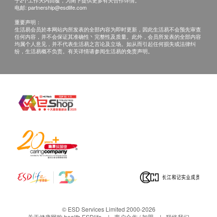
钠
于2个工作天内回覆，为阁下提供更多有关合作详情。
电邮:
partnership@esdlife.com
氯化物
重要声明：
重碳酸盐
生活易会员於本网站内所发表的全部内容为即时更新，因此生活易不会预先审查
任何内容，并不会保证其准确性丶完整性及质量。此外，会员所发表的全部内容
血液检查
均属个人意见，并不代表生活易之言论及立场。如从而引起任何损失或法律纠
纷，生活易概不负责。有关详情请参阅生活易的免责声明。
血色素
红血球压积率
血小板
红血球平均血红素浓度
平均红血球体积
平均红血球血红素
血氧检查
嗜酸性粒细胞
嗜碱性粒细胞
单核细胞
淋巴细胞
中性粒细胞
© ESD Services Limited 2000-2026
关于健康网购 health.ESDlife
商户合作 / 加盟
联络我们