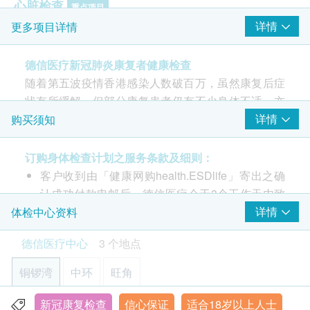
心脏检查
重点项目
详情
更多项目详情
静卧心电图
新型冠状病毒
德信医疗新冠肺炎康复者健康检查
重点项目
随着第五波疫情香港感染人数破百万，虽然康复后症
新冠病毒定量抗体IgG检测
状有所缓解，但部分康复患者仍有不少身体不适，亦
肺功能
有康复者现简称「长新冠」的新冠后遗症(又称新冠长
详情
购买须知
重点项目
期症状/长期缩合后遗症)，如胸痛或心悸、乏力等，
肺部X光
给康复患者带来不少忧虑，此次健康检查帮助康复者
订购身体检查计划之服务条款及细则：
了解康复后身体状况的变化，新冠肺炎康复者健康检
炎症
客户收到由「健康网购health.ESDlife」寄出之确
重点项目
查计划重点检查：心肺功能、肝及肾功能、发炎指
认成功付款电邮后，德信医疗会于3个工作天内致
血沉降率
数、新冠抗体等。若检查后发现个别指数异常，也可
电客人进行预约。
详情
体检中心资料
转介专科医生跟进。
客户必须于预约当天出示身份证及列印订购确认信
德信医疗中心
3 个地点
2
基本项目
以确认身份。
本身体检查计划有效期为12个月，客户必须于12
铜锣湾
中环
旺角
基本健康评估
个月内(由确认付款日期起计)接受有关检查，逾期
作废。
新冠康复检查
信心保证
适合18岁以上人士
个人健康分析问卷
香港铜锣湾恩平道28号利园二期24楼2401室