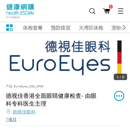
1
体检套餐
预防疫苗
大湾区体检
宠物健
1 / 6
产品:
EuroEyes_ESD_SP05
德视佳香港全面眼睛健康检查- 由眼
科专科医生主理
德视佳眼科
7项目