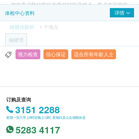
致电客户预约眼科检查的时间及地点。客户亦可致电
* 散瞳检查后可能会有暂时性视力模糊，建议安排亲
查询或在订单确认后一个工作天致电德视佳香港眼科
详情
体检中心资料
友陪同或避免自行驾车。
中心预约 (电话：3158 8528)。
德视佳眼科
1 个地点
所有眼睛健康检查并非作为医务诊断或治疗用途。
铜锣湾
年龄
视力检查
信心保证
适合所有年龄人士
香港铜锣湾罗素街2号二千年广场3楼
成人眼睛检查计划仅适用于18岁或以上人士。
显示地图
儿童及青少年眼睛检查计划适用于4岁及以上儿童和
青少年。
星期一至六︰9:30a.m. – 6:00p.m.
星期日及公众假期︰休息
有效期
订购及查询
本眼睛检查计划有效期为一年，客户须在一年内（自
3151 2288
确认付款日期起算）接受相关检查，客户需提前一个
月预约相关检查，逾期作废。
星期一至六早上9时至晚上12时; 星期日及公众假期休息
5283 4117
报告