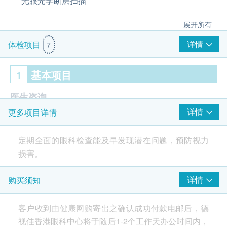
光眼光学断层扫描
展开所有
详情
体检项目
7
1
基本项目
医生咨询
详情
更多项目详情
眼科专科医生问症及微镜检查
眼科视光检查
定期全面的眼科检查能及早发现潜在问题，预防视力
损害。
屈光检查 (近视、远视、散光及老花的度数检查)
眼压量度
详情
购买须知
「眼科全面检查」由专业视光师及眼科专科医生进
视网膜检查 (散瞳视乎情况)
行，采用先进仪器为您进行系统性评估，涵盖从视力
眼底照相
客户收到由健康网购寄出之确认成功付款电邮后，德
功能到眼底结构的完整检查，助您及早发现潜在病
黄斑点光学断层扫描
视佳香港眼科中心将于随后1-2个工作天办公时间内，
变，守护您的视力。
青光眼光学断层扫描