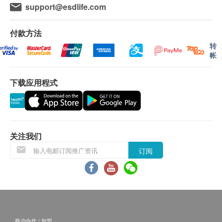
完成眼睛健康检查后，眼科医生/视光师将当面讲解报
support@esdlife.com
告，所有眼睛检查并非用于医疗诊断或治疗用途。
付款方法
转
帐
下载应用程式
关注我们
订阅
商户合作 / 加盟