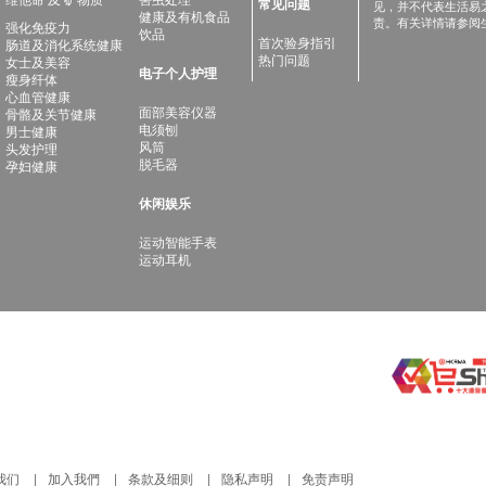
常见问题
见，并不代表生活易
健康及有机食品
责。有关详情请参阅
强化免疫力
饮品
首次验身指引
肠道及消化系统健康
热门问题
女士及美容
电子个人护理
瘦身纤体
心血管健康
面部美容仪器
骨骼及关节健康
电须刨
男士健康
风筒
头发护理
脱毛器
孕妇健康
休闲娱乐
运动智能手表
运动耳机
我们
加入我們
条款及细则
隐私声明
免责声明