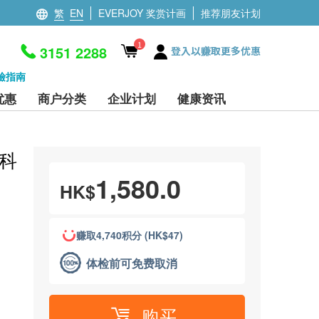
繁
EN
EVERJOY 奖赏计画
推荐朋友计划
1
3151 2288
登入以赚取更多优惠
檢指南
优惠
商户分类
企业计划
健康资讯
科
1,580.0
HK$
赚取4,740积分 (HK$47)
体检前可免费取消
购买