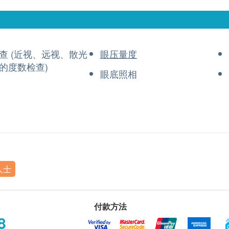
查 (近视、远视、散光
眼压量度
的度数检查)
眼底照相
人士
付款方法
8