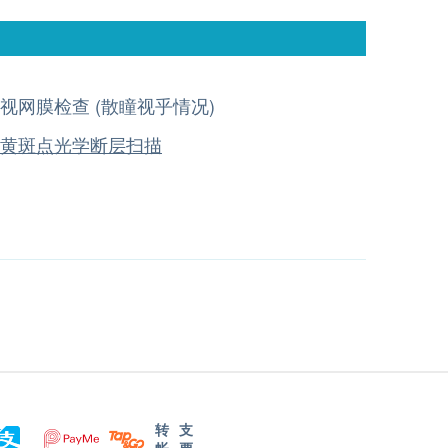
视网膜检查 (散瞳视乎情况)
黄斑点光学断层扫描
转
支