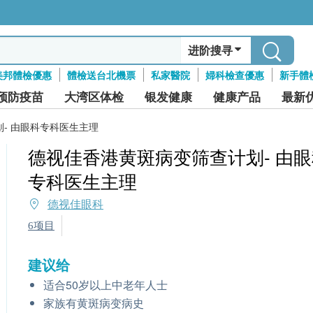
进阶搜寻
美邦體檢優惠
體檢送台北機票
私家醫院
婦科檢查優惠
新手體
预防疫苗
大湾区体检
银发健康
健康产品
最新
- 由眼科专科医生主理
德视佳香港黄斑病变筛查计划- 由眼
专科医生主理
德视佳眼科
6项目
建议给
适合50岁以上中老年人士
家族有黄斑病变病史