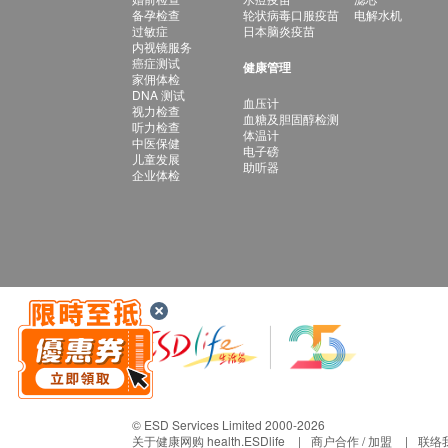
备孕检查
轮状病毒口服疫苗
电解水机
过敏症
日本脑炎疫苗
内视镜服务
癌症测试
健康管理
家佣体检
DNA 测试
血压计
视力检查
血糖及胆固醇检测
听力检查
体温计
中医保健
电子磅
儿童发展
助听器
企业体检
© ESD Services Limited 2000-2026
关于健康网购 health.ESDlife
商户合作 / 加盟
联络