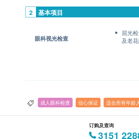
2
基本项目
屈光检
眼科视光检查
及老花
成人眼科检查
信心保证
适合所有年龄
订购及查询
3151 228