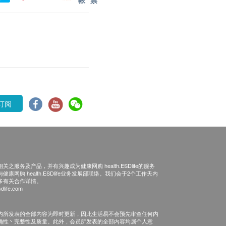
帐
票
订阅
之服务及产品，并有兴趣成为健康网购 health.ESDlife的服务
康网购 health.ESDlife业务发展部联络。我们会于2个工作天内
多有关合作详情。
dlife.com
内所发表的全部内容为即时更新，因此生活易不会预先审查任何内
确性丶完整性及质量。此外，会员所发表的全部内容均属个人意