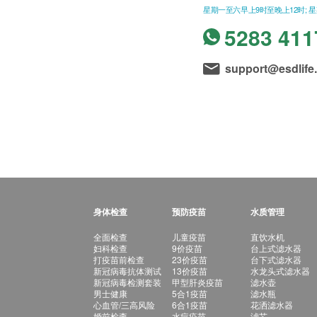
星期一至六早上9时至晚上12时; 
5283 411
support@esdlife
身体检查
预防疫苗
水质管理
全面检查
儿童疫苗
直饮水机
妇科检查
9价疫苗
台上式滤水器
打疫苗前检查
23价疫苗
台下式滤水器
新冠病毒抗体测试
13价疫苗
水龙头式滤水器
新冠病毒检测套装
甲型肝炎疫苗
滤水壶
男士健康
5合1疫苗
滤水瓶
心血管/三高风险
6合1疫苗
花洒滤水器
婚前检查
水痘疫苗
滤芯