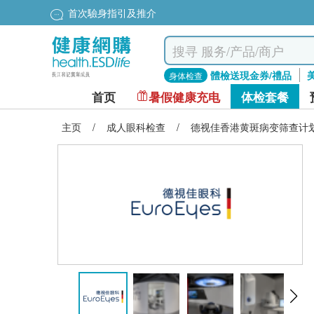
首次驗身指引及推介
體檢送現金券/禮品
身体检查
首页
暑假健康充电
体检套餐
主页
/
成人眼科检查
/
德视佳香港黄斑病变筛查计划