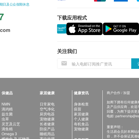
星期日及公众假期休息
7
下载应用程式
.com
关注我们
保健品
家居健康
健康资讯
商户合作 / 加盟
如阁下拥有任何健康相关
NMN
日常家电
身体检查
及产品供应商，欢迎与健
滴鸡精
空气净化
疫苗
回覆，为阁下提供更
益生菌
厨房电器
家居健康
电邮:
partnership@es
虫草
宠物健康
个人健康
灵芝及云芝
长者健康
有机食品
重要声明：
滴鱼精
防疫产品
宠物健康
生活易会员於本网站
Omega 3
睡眠用品
容，并不会保证其准
维他命 及 矿物质
害虫处理