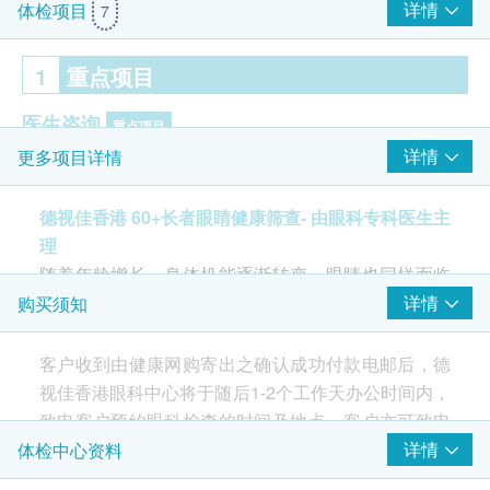
详情
体检项目
7
1
重点项目
医生咨询
重点项目
详情
更多项目详情
眼科专科医生问症及微镜检查
德视佳香港 60+长者眼睛健康筛查- 由眼科专科医生主
2
基本项目
理
随着年龄增长，身体机能逐渐转变，眼睛也同样面临
眼科视光检查
着老化的挑战。对于60 岁以上的长者而言，许多致盲
详情
购买须知
屈光检查 (近视、远视、散光及老花的度数检查)
性眼疾（如白内障、青光眼、黄斑病变及糖尿病视网
眼压量度
膜病变）在初期往往不痛不痒，征兆极其隐蔽，难以
客户收到由健康网购寄出之确认成功付款电邮后，德
眼底照相
察觉。一旦视力受损，不仅会影响日常生活与社交活
视佳香港眼科中心将于随后1-2个工作天办公时间内，
黄斑点光学断层扫描
动，更可能增加跌倒及发生意外的风险，因而建议60
致电客户预约眼科检查的时间及地点。客户亦可致电
青光眼光学断层扫描
岁以上长者应定期进行眼睛健康筛查。
查询或在订单确认后一个工作天致电德视佳香港眼科
详情
体检中心资料
视网膜检查 (散瞳视乎情况)
中心预约 (电话：3158 8528)。