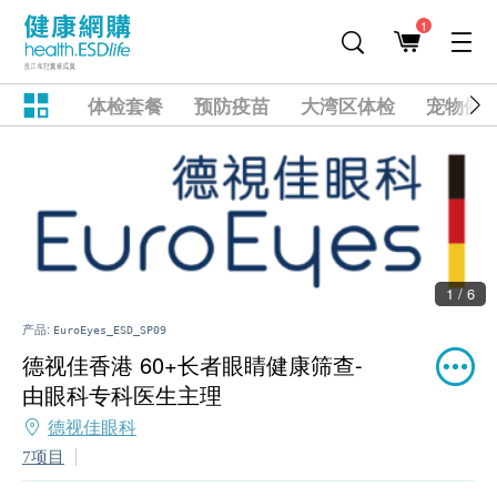
1
体检套餐
预防疫苗
大湾区体检
宠物健
1 / 6
产品:
EuroEyes_ESD_SP09
德视佳香港 60+长者眼睛健康筛查-
由眼科专科医生主理
德视佳眼科
7项目