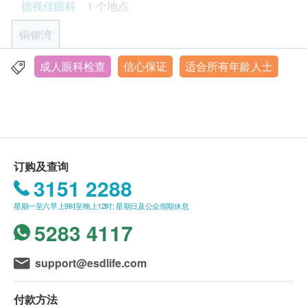
德视佳眼科
1 个地点
本检查透过先进仪器评估白内障、青光眼及黄斑病变
所有眼睛健康检查并非作为医务诊断或治疗用途。
风险，及早发现潜在病变，守护您的视力安全。
铜锣湾
检查由专业视光师/眼科专科医生进行。
年龄
* 散瞳检查后可能会有暂时性视力模糊，建议安排亲
成人眼科检查
信心保证
适合所有年龄人士
香港铜锣湾罗素街2号二千年广场3楼
成人眼睛检查计划仅适用于18岁或以上人士。
友陪同或避免自行驾车。
显示地图
儿童及青少年眼睛检查计划适用于4岁及以上儿童和
青少年。
星期一至六︰9:30a.m. – 6:00p.m.
星期日及公众假期︰休息
有效期
订购及查询
本眼睛检查计划有效期为一年，客户须在一年内（自
3151 2288
确认付款日期起算）接受相关检查，客户需提前一个
月预约相关检查，逾期作废。
星期一至六早上9时至晚上12时; 星期日及公众假期休息
5283 4117
报告
完成眼睛健康检查后，眼科医生/视光师将当面讲解报
support@esdlife.com
告，所有眼睛检查并非用于医疗诊断或治疗用途。
付款方法