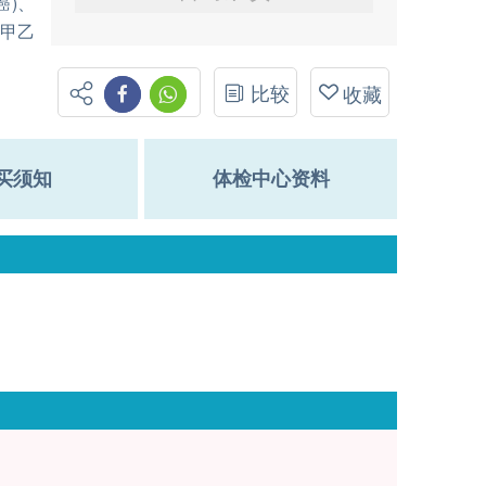
癌)、
、甲乙
比较
收藏
买须知
体检中心资料