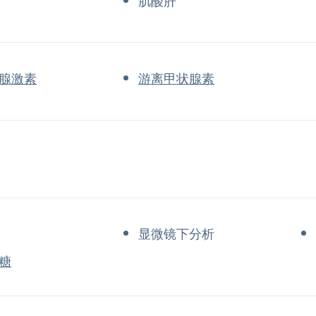
肌酸肝
腺激素
游离甲状腺素
显微镜下分析
糖