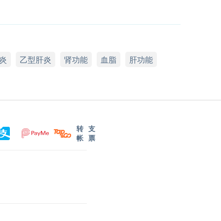
炎
乙型肝炎
肾功能
血脂
肝功能
转
支
帐
票