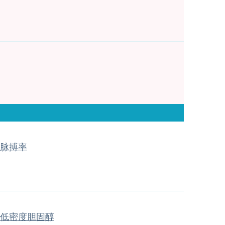
脉搏率
低密度胆固醇