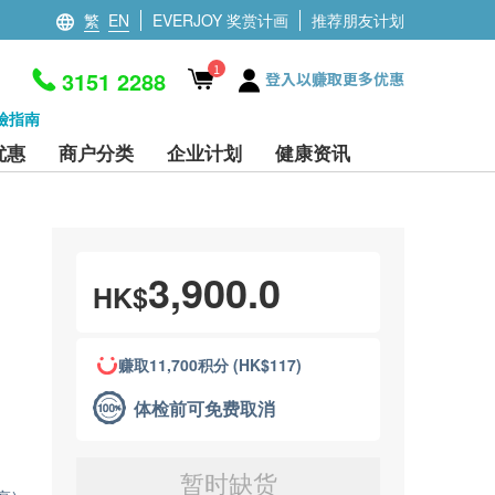
繁
EN
EVERJOY 奖赏计画
推荐朋友计划
1
3151 2288
登入以赚取更多优惠
檢指南
优惠
商户分类
企业计划
健康资讯
3,900.0
HK$
赚取11,700积分 (HK$117)
体检前可免费取消
暂时缺货