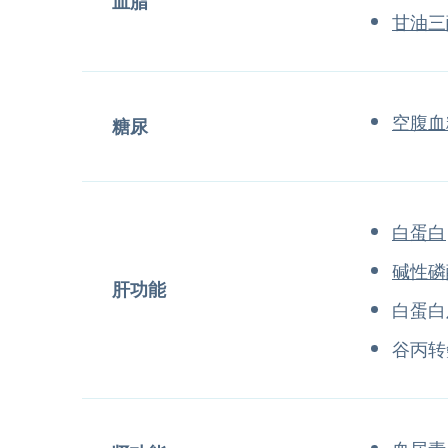
血脂
甘油三
空腹血
糖尿
白蛋白
碱性磷
肝功能
白蛋白
谷丙转