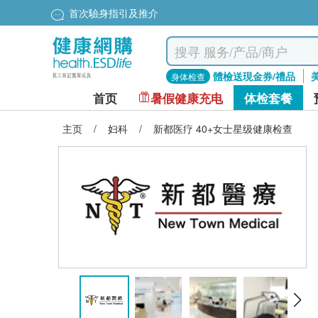
首次驗身指引及推介
體檢送現金券/禮品
身体检查
首页
暑假健康充电
体检套餐
主页
/
妇科
/
新都医疗 40+女士星级健康检查