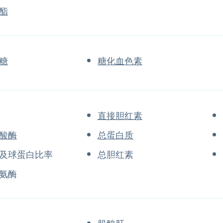
酯
糖
糖化血色素
直接胆红素
酸酶
总蛋白质
及球蛋白比率
总胆红素
氨酶