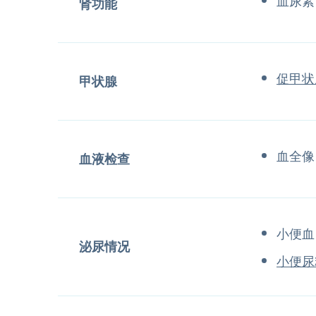
血尿素
肾功能
促甲状
甲状腺
血全像
血液检查
小便血
泌尿情况
小便尿