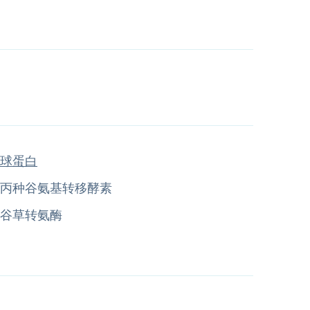
球蛋白
丙种谷氨基转移酵素
谷草转氨酶