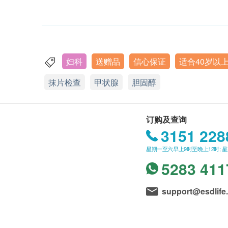
妇科
送赠品
信心保证
适合40岁以
抹片检查
甲状腺
胆固醇
订购及查询
3151 228
星期一至六早上9时至晚上12时; 
5283 411
support@esdlife