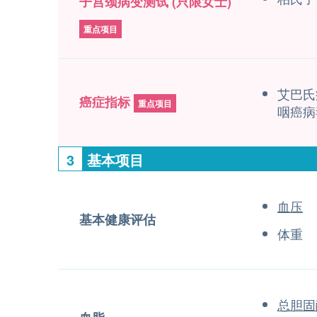
子宫颈病变测试 (只限女士)
重点项目
艾巴氏
癌症指标
重点项目
咽癌病
3
基本项目
血压
基本健康评估
体重
总胆固