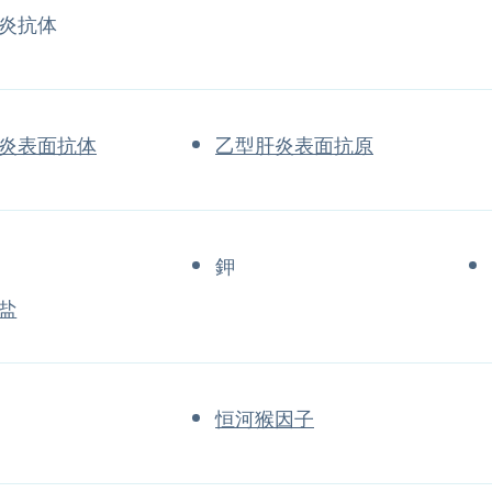
炎抗体
炎表面抗体
乙型肝炎表面抗原
鉀
盐
恒河猴因子