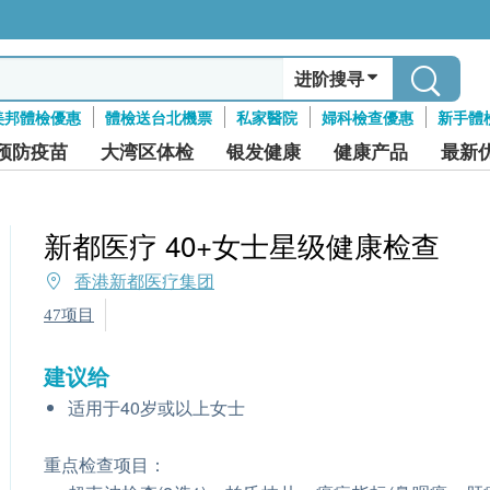
进阶搜寻
美邦體檢優惠
體檢送台北機票
私家醫院
婦科檢查優惠
新手體
预防疫苗
大湾区体检
银发健康
健康产品
最新
新都医疗 40+女士星级健康检查
香港新都医疗集团
47项目
建议给
适用于40岁或以上女士
重点检查项目：