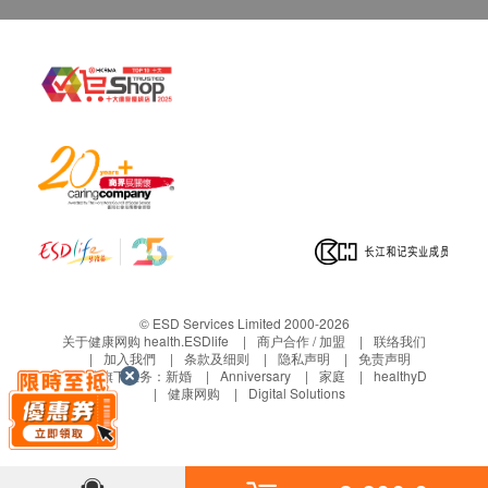
钠
尿素
男性癌症指标检查计划
(包括: 甲种胚胎蛋白(肝), 癌抗原 19.9 (胰脏), 癌抗原 72.4
氯化物
$1000 丰泽电子礼券
(胃), 癌胚抗原(结肠), 艾柏斯坦氏病毒全面抗体(鼻咽), 前列腺
肌酸酐
癌抗原, 游离前列腺癌抗原 (原价 $5200)
2,600.0
HK$
甲状腺
甲状腺素
血液检查
红细胞比容
血小板数目
红血球计数
© ESD Services Limited 2000-2026
关于健康网购 health.ESDlife
商户合作 / 加盟
联络我们
白血球
加入我們
条款及细则
隐私声明
免责声明
白血球五项分类
生活易旗下业务：
新婚
Anniversary
家庭
healthyD
健康网购
Digital Solutions
血色素
红细胞平均血红素
红血球平均血红素浓度
红细胞平均体积