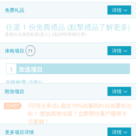
详情
免费礼品
部分回馈提到等待时间偶尔偏长，特别是报告送出与周末高峰
部分员工的态度与耐心需更一致
任選 1 份免費禮品 (點撃禮品了解更多)
某些项目如放射科/抽血等待时间及个别项目的改进空间
希望增加更多分店位置或时段灵活性
香港台北来回机票(双人) (连23KG寄舱行李)
结论
详情
体检项目
71
结论：该体检服务以高性价比、一站式流程、专业团队与舒适环
境为特点，适合忙碌的上班族、家庭及企业团体等追求便捷、透
1
加送项目
明与高品质体检的客群。若您重视清晰解读、快捷报告与多样化
计画，此服务是值得考虑的长期选择。
B超检查
(5选1)
详情
附加项目
此部分内容由AI自动生成，可能包含错误或不完整之处，请审慎参考。
前列腺
甲状腺
(可任选多项) 高达70%顾客同时以优惠价选
乳房
购！
想加其他项目？立即联络客户服务专
盆腔 (子宫/卵巢/膀胱)
员查询！
德国宝Ultra Slim负离子速干风筒 (原价$1,280)
颈动脉
Cheng C***
Chan 
【特别优惠】人类乳头状瘤病毒基因分型(43种)
详情
更多项目详情
HPV检测在感染HPV初期，便可检测出已感染之病毒，相比柏
2026-07-27
弥敦道26号
2026-07-27