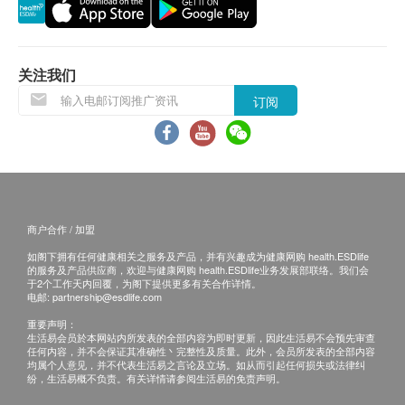
350.0
HK$
使用长者医疗券
血糖
如希望使用长者医疗券进行支付，请在订购前先联络
糖化血色素
血色素成份分析
关注我们
600.0
健康网购，以便我们为您做出相应的安排。
HK$
肝功能
订阅
女性癌症指标检查计划
免责声明：
碱性磷酸酶
(包括: 甲种胚胎蛋白(肝), 癌抗原 19.9 (胰脏), 癌抗原 72.4
所有健康检查/服务并非作为医务诊断或治疗用
总蛋白质
(胃), 癌胚抗原(结肠), 艾柏斯坦氏病毒全面抗体(鼻咽), 癌抗原
途。当阁下身体健康出现任何疾病征兆时，应立即
125 (卵巢), 癌抗原15.3 (乳房)) (原价 $5200)
丙种谷氨基转移酵素
2,600.0
HK$
咨询有认可资格的医生，作出诊断及治疗。
白蛋白球蛋白比例
$1000 百佳电子礼券
本服务/产品由商户提供。生活易【健康网购
白蛋白
商户合作 / 加盟
肠胃癌症检查
health.ESDlife】并没有经营或提供本服务/产品。
谷丙转氨酶
包括幽门螺旋菌吹气测试, 癌胚抗原(结肠), 癌抗原 19.9 (胰
如阁下拥有任何健康相关之服务及产品，并有兴趣成为健康网购 health.ESDlife
有关此服务/产品的错漏或延误，或因使用此服务/
谷草转氨酶
脏), 癌抗原 72.4 (胃)
的服务及产品供应商，欢迎与健康网购 health.ESDlife业务发展部联络。我们会
于2个工作天内回覆，为阁下提供更多有关合作详情。
2,030.0
产品而引致的损失、损害、受伤或法律诉讼，健康
总胆红素
HK$
电邮:
partnership@esdlife.com
直接胆红素
网购health.ESDlife概不负责。一切有关的索偿或
重要声明：
球蛋白
甲状腺功能检查
查询，须向提供服务之体检中心或商户提出。
生活易会员於本网站内所发表的全部内容为即时更新，因此生活易不会预先审查
包括:游离亚甲状腺素, 游离甲状腺素, 促甲状腺激素, 抗甲状腺
任何内容，并不会保证其准确性丶完整性及质量。此外，会员所发表的全部内容
均属个人意见，并不代表生活易之言论及立场。如从而引起任何损失或法律纠
球蛋白抗体, 原浆微粒甲状抗体
肾功能
纷，生活易概不负责。有关详情请参阅生活易的免责声明。
1,600.0
HK$