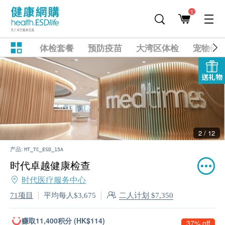
1
体检套餐
预防疫苗
大湾区体检
宠物健
送礼物
2 / 12
产品:
MT_TC_ESD_15A
时代卓越健康检查
时代医疗服务中心
二人计划 $7,350
71项目
平均每人$3,675
赚取11,400积分 (HK$114)
37% off