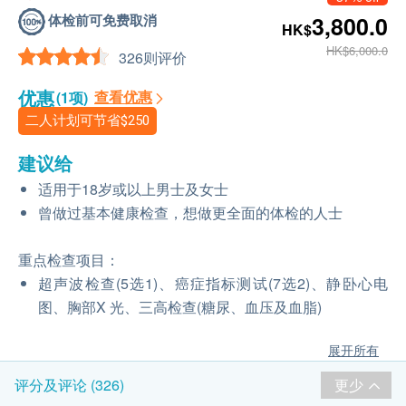
体检前可免费取消
3,800.0
HK$
HK$6,000.0
326则评价
优惠
查看优惠
(1项)
二人计划可节省
$250
建议给
适用于18岁或以上男士及女士
曾做过基本健康检查，想做更全面的体检的人士
重点检查项目：
超声波检查(5选1)、癌症指标测试(7选2)、静卧心电
图、胸部X 光、三高检查(糖尿、血压及血脂)
展开所有
更少
评分及评论 (326)