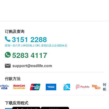
450.0
进行身体检查后，一般情况下，可于10-14個工作
HK$
HK$900
星期一至五：9:00a.m. – 1:30p.m.; 2:30p.m. – 6:30p.m.
3
基本项目
天内获得验身报告。如有需要特别快速报告，可向
注意事项:
星期六︰9:00a.m. – 6:30p.m.
幽门螺旋菌吹气测试
星期日及公众假期︰休息
医护人员提出，作出特别安排。
- 请详阅以下「条款及细则」了解更多服务需知及注
基本健康评估
可探测胃癌风险
$1300 hutchgo.com 旅游礼券
所有自选项目一经电话确认预约后, 项目不得作出
意事项
950.0
HK$
更改。
凡购买以上健康检查计划
,
圴可享优惠价选购附加检查
脉搏率
订购及查询
附加项目检验者必须跟计划检验者为同一人。
项目
,
详情请按
"
购买
"
键浏览或向
ESDlife
查询
体重
3151 2288
乳房X光造影检查 (只适合40岁以上女士)
(只适用于尖沙咀分店 及 只适合40岁以上女士) 可检测肿瘤、
如有争议，健康网购health.ESDlife及时代医疗服
个人健康分析问卷
星期一至六早上9时至晚上12时; 星期日及公众假期休息
硬块或钙化物等乳房问题 可检测肿瘤、硬块或钙化物等乳房问
务中心保留最后决定权。
血压
题 (此检查项目或需另约日期进行检查)
5283 4117
体质指标
1,500.0
HK$
疫苗注射（不包括新冠疫苗相关计划）：
身高
support@esdlife.com
一般疫苗注射服务计划有效期为6个月，客户必须
B超检查
血脂
可探测肝癌、肝硬化、脂肪肝、胆石、前列腺肿大、膀胱石、
于6个月内 (由确认付款日期起计) 接受有关服务，
子宫癌、卵巢癌、卵巢囊肿、子宫肌瘤(纤维瘤)等 (此检查项
付款方法
逾期作废。
甘油三酯
目或需另约日期到指定中心进行检查)
转
此项交易必须经医生评估是否适合进行疫苗注射。
总胆固醇
帐
2,900.0
HK$
如医生认为不适合注射疫苗，将取消此计划的服
$1,000 AEON 礼券
高密度胆固醇
务，全数费用退回（不包括新冠疫苗相关计划）。
低密度胆固醇
下载应用程式
艾滋病抗原及抗体测试
疫苗注射均由注册医生/医护人员负责注射程序。
性病筛查
糖尿