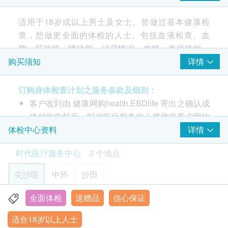
癌症指标测试
(7选2)
健康中心設施良好整濕，唯比較難預約星期
The medical ch
氏抹片只可检验细胞病变，能更早发现感染HPV，对预防子宫
六日。
颈癌有极大帮助。
rebate coupons,
适用于18岁或以上男士及女士。曾做过基本健康检
甲种胚胎蛋白 (肝)
package is a bi
34% off
查，想做更全面的体检的人士。包括血液检查、血
艾巴氏病毒抗体(鼻咽)
500.0
HK$
脂、肝功能、肾功能、泌尿情况、血糖、炎症指标、
HK$760
前列腺癌抗原
甲状腺、额外赠送1项超声波检查及2项癌症指标测
癌抗原 19.9 (胰脏)
详情
购买须知
礼品吸引
订购流程顺畅
体检环境舒适​
礼品吸引
订购
上腹部超声波
癌胚抗原(结肠)
试。
肝、胆、脾、胰、肾及主动脉 (此检查项目或需另约日期到指
癌抗原125 (卵巢)
定中心进行检查)
订购身体检查计划之服务条款及细则：
2,100.0
癌抗原15.3 (乳房)
- 每位验身者加送一项超声波检查(5选1): 前列腺或乳
HK$
查看所有评论
客户收到由 健康网购health.ESDlife 寄出之确认成
房或盆腔(子宫、卵巢、膀胱）或 甲状腺或颈动脉
功付款电邮后，时代医疗服务中心将致电客户预约
超薄柏氏子宫颈抹片检验
$1,000扣减优惠 (不可与优惠码叠加使用)
- 每位验身者加送二项癌症指标测试(7选2): 艾柏斯坦
身体检查的时间及地点。
详情
体检中心资料
2
重点项目
除可检查子宫颈癌前期病变外，亦可知是否有其他妇科隐患，
氏病毒全面抗体(鼻咽) 或甲种胚胎蛋白(肝) 或癌胚抗
时代医疗服务中心 - 预约或查询：3585 8533
如柏氏抹片发炎。(适合有性经验的女性检查)
心脏检查
时代医疗服务中心
3 个地点
原(结肠) 或癌抗原19.9 (胰脏) 或前列腺癌抗原或癌抗
500.0
客户必须于预约当天出示身份证及列印订购确认信
重点项目
HK$
原125 (卵巢) 或癌抗原15.3 (乳房)
以确认身份。
尖沙咀
静卧心电图
中环
沙田
【特别优惠】复合粪便DNA检测(23种)
身体检查计划或疫苗计划，有效期为6个月，客户
粪便DNA检测比传统显微镜更灵敏准确，能侦测微量寄生虫并
肺功能
必须于6个月内 (由确认付款日期起计) 接受有关检
此计划包括血液检查、血脂、肝功能、肾功能、泌尿
全面体检
送赠品
信心保证
重点项目
精准辨识品种，同时可筛查肠道病毒与幽门螺旋杆菌，确保治
香港九龙尖沙咀弥敦道26号1302-1305室
疗对症下药。
查，逾期作废。
情况、血糖、炎症指标、甲状腺、额外赠送1项超声
胸肺X光片
适合18岁以上人士
显示地图
订购一经确认，不设退款。
波检查及2项癌症指标测试。
50% off