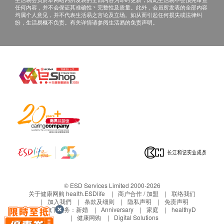
任何内容，并不会保证其准确性丶完整性及质量。此外，会员所发表的全部内容
红细胞分布比较
均属个人意见，并不代表生活易之言论及立场。如从而引起任何损失或法律纠
纷，生活易概不负责。有关详情请参阅生活易的免责声明。
泌尿情况
小便硝酸盐
小便酸碱度
小便蛋白质
小便比重
小便尿糖
小便尿胆素
小便清浊度
小便胆红素定性
小便血
小便颜色
小便酮
© ESD Services Limited 2000-2026
小便白血球
关于健康网购 health.ESDlife
商户合作 / 加盟
联络我们
显微镜下分析
加入我們
条款及细则
隐私声明
免责声明
生活易旗下业务：
新婚
Anniversary
家庭
healthyD
小便尿白蛋白
健康网购
Digital Solutions