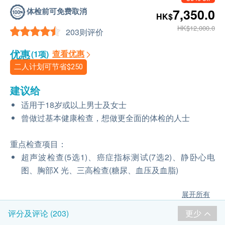
体检前可免费取消
7,350.0
HK$
HK$12,000.0
203则评价
优惠
查看优惠
(1项)
二人计划可节省
$250
建议给
适用于18岁或以上男士及女士
曾做过基本健康检查，想做更全面的体检的人士
重点检查项目：
超声波检查(5选1)、癌症指标测试(7选2)、静卧心电
图、胸部X 光、三高检查(糖尿、血压及血脂)
展开所有
更少
评分及评论 (203)