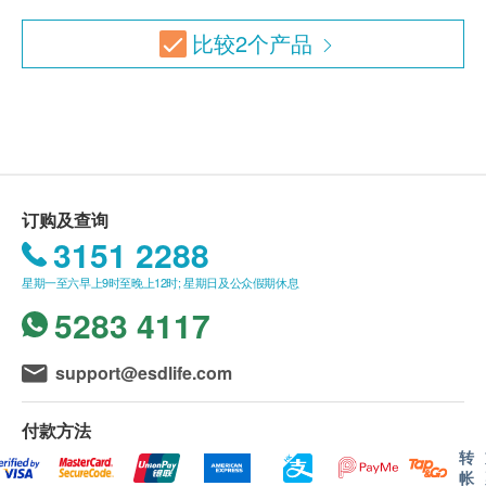
逾期作废。
癌抗原, 游离前列腺癌抗原 (原价 $5200)
2,600.0
比较
2
个产品
HK$
此项交易必须经医生评估是否适合进行疫苗注射。
血糖
糖化血色素
如医生认为不适合注射疫苗，将取消此计划的服
上腹部超声波(双人)
务，全数费用退回（不包括新冠疫苗相关计划）。
上腹部 (肝、胆、脾、胰、肾及主动脉) (双人)(此检查项目或
肝功能
疫苗注射均由注册医生/医护人员负责注射程序。
需另约日期到指定中心进行检查)
3,600.0
碱性磷酸酶
HK$
使用长者医疗券
总蛋白质
肠胃癌症检查(双人)
如希望使用长者医疗券进行支付，请在订购前先联络
丙种谷氨基转移酵素
订购及查询
(包括：幽门螺旋菌吹气测试, 癌胚抗原(结肠), 癌抗原 19.9 (胰
健康网购，以便我们为您做出相应的安排。
白蛋白球蛋白比例
$2000 AEON 礼券
3151 2288
脏), 癌抗原 72.4 (胃)) (原价 $4800)
白蛋白
4,060.0
HK$
星期一至六早上9时至晚上12时; 星期日及公众假期休息
谷丙转氨酶
免责声明：
5283 4117
谷草转氨酶
所有健康检查/服务并非作为医务诊断或治疗用
男性癌症指标检查计划 (双人)
(包括: 甲种胚胎蛋白(肝), 癌抗原 19.9 (胰脏), 癌抗原 72.4
总胆红素
途。当阁下身体健康出现任何疾病征兆时，应立即
(胃), 癌胚抗原(结肠), 艾柏斯坦氏病毒全面抗体(鼻咽), 前列腺
support@esdlife.com
直接胆红素
咨询有认可资格的医生，作出诊断及治疗。
癌抗原, 游离前列腺癌抗原) (原价 $10400)
球蛋白
本服务/产品由商户提供。生活易【健康网购
5,200.0
HK$
付款方法
health.ESDlife】并没有经营或提供本服务/产品。
肾功能
转
女性癌症指标检查计划(双人)
有关此服务/产品的错漏或延误，或因使用此服务/
帐
(包括: 甲种胚胎蛋白(肝), 癌抗原 19.9 (胰脏), 癌抗原 72.4