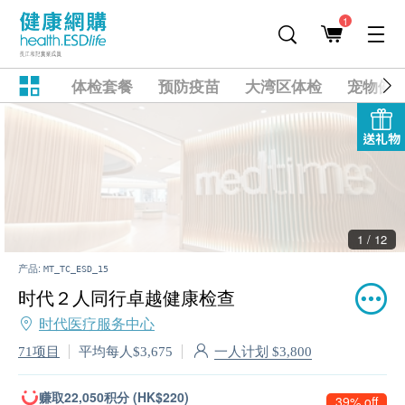
1
体检套餐
预防疫苗
大湾区体检
宠物健
送礼物
2 / 12
产品:
MT_TC_ESD_15
时代２人同行卓越健康检查
时代医疗服务中心
一人计划 $3,800
71项目
平均每人$3,675
赚取22,050积分 (HK$220)
39% off