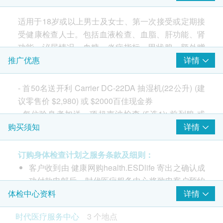
癌症指标测试
(7选2)
氏抹片只可检验细胞病变，能更早发现感染HPV，对预防子宫
颈癌有极大帮助。
适用于18岁或以上男士及女士、第一次接受或定期接
Hui H***
Chan 
癌抗原125 (卵巢)
34% off
2026-07-07
2026-06-19
受健康检查人士。包括血液检查、血脂、肝功能、肾
癌抗原15.3 (乳房)
產品全面，職員細心，流程𣈱順，醫生解釋
體檢環境整潔，
500.0
HK$
功能、泌尿情况、血糖、炎症指标、甲状腺、额外赠
HK$760
甲种胚胎蛋白 (肝)
詳盡
購。
送1项超声波检查及2项癌症指标测试。
艾巴氏病毒抗体(鼻咽)
详情
推广优惠
【特别优惠】复合粪便DNA检测(23种)
前列腺癌抗原
粪便DNA检测比传统显微镜更灵敏准确，能侦测微量寄生虫并
癌抗原 19.9 (胰脏)
- 每位验身者加送一项超声波检查(5选1): 前列腺或乳
精准辨识品种，同时可筛查肠道病毒与幽门螺旋杆菌，确保治
- 首50名送开利 Carrier DC-22DA 抽湿机(22公升) (建
疗对症下药。
癌胚抗原(结肠)
身体检查项目全面
礼品吸引
身体检查项目全
房或盆腔(子宫、卵巢、膀胱）或 甲状腺或颈动脉
议零售价 $2,980) 或 $2000百佳现金券
50% off
- 每位验身者加送二项癌症指标测试(7选2): 艾柏斯坦
- 每位验身者加送一项超声波检查 (5选1): 前列腺 或
450.0
$2,000 Apple 礼品卡
HK$
氏病毒全面抗体(鼻咽) 或甲种胚胎蛋白(肝) 或癌胚抗
HK$900
乳房 或 盆腔(子宫、卵巢、膀胱）或 甲状腺 或 颈动
详情
购买须知
2
重点项目
查看所有评论
原(结肠) 或癌抗原19.9 (胰脏) 或前列腺癌抗原 或癌抗
脉
超薄柏氏子宫颈抹片检验
心脏检查
原125 (卵巢) 或 癌抗原15.3 (乳房)
- 每位验身者加送二项癌症指标测试(7选2): 艾柏斯坦
重点项目
订购身体检查计划之服务条款及细则：
除可检查子宫颈癌前期病变外，亦可知是否有其他妇科隐患，
氏病毒全面抗体(鼻咽) 或 甲种胚胎蛋白(肝) 或 癌胚抗
如柏氏抹片发炎。(适合有性经验的女性检查)
客户收到由 健康网购health.ESDlife 寄出之确认成
静卧心电图
500.0
HK$
原(结肠) 或 癌抗原 19.9 (胰脏) 或 或 前列腺癌抗原 或
此计划包括血液检查、血脂、肝功能、肾功能、泌尿
功付款电邮后，时代医疗服务中心将致电客户预约
肺功能
癌抗原125 (卵巢) 或 癌抗原15.3 (乳房)
情况、血糖、炎症指标、甲状腺、额外赠送1项超声
身体检查的时间及地点。
详情
重点项目
体检中心资料
幽门螺旋菌吹气测试
波检查及2项癌症指标测试。
时代医疗服务中心 - 预约或查询：3585 8533
可探测胃癌风险
胸肺X光
时代医疗服务中心
3 个地点
客户必须于预约当天出示身份证及列印订购确认信
950.0
HK$