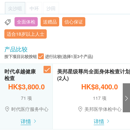
注意事项:
以确认身份。
尖沙咀
中环
沙田
3
基本项目
- 请详阅以下「条款及细则」了解更多服务需知及注
乳房X光造影检查 (只适合40岁以上女士)
身体检查计划或疫苗计划，有效期为6个月，客户
(只适用于尖沙咀分店 及 只适合40岁以上女士) 可检测肿瘤、
意事项
必须于6个月内 (由确认付款日期起计) 接受有关检
全面体检
送赠品
信心保证
香港九龙尖沙咀弥敦道26号1302-1305室
基本健康评估
硬块或钙化物等乳房问题 可检测肿瘤、硬块或钙化物等乳房
$2,000扣减优惠 (不可与优惠码叠加使用)
凡购买以上健康检查计划
,
圴可享优惠价选购附加检查
查，逾期作废。
问题 (此检查项目或需另约日期进行检查)
适合18岁以上人士
项目
,
详情请按
1,500.0
"
购买
"
键浏览或向
ESDlife
查询
显示地图
订购一经确认，不设退款。
脉搏率
HK$
体重
进行身体检查后，一般情况下，可于10-14個工作
星期一至五：9:00a.m. – 1:30p.m.; 2:30p.m. – 6:30p.m.
产品比较
上腹部超声波
个人健康分析问卷
天内获得验身报告。如有需要特别快速报告，可向
星期六︰9:00a.m. – 6:30p.m.
肝、胆、脾、胰、肾及主动脉 (此检查项目或需另约日期到指
按下项目比较按钮
进行比较(选择1至3个产品)
血压
星期日及公众假期︰休息
医护人员提出，作出特别安排。
定中心进行检查)
体质指标
所有自选项目一经电话确认预约后, 项目不得作出
2,100.0
HK$
时代卓越健康
美邦星级尊尚全面身体检查计
身高
更改。
检查
(2人)
附加项目检验者必须跟计划检验者为同一人。
女性癌症指标检查计划
血脂
HK$3,800.0
HK$8,400.0
(包括: 甲种胚胎蛋白(肝), 癌抗原 19.9 (胰脏), 癌抗原 72.4
如有争议，健康网购health.ESDlife及时代医疗服
(胃), 癌胚抗原(结肠), 艾柏斯坦氏病毒全面抗体(鼻咽), 癌抗原
甘油三酯
务中心保留最后决定权。
125 (卵巢), 癌抗原15.3 (乳房)) (原价 $5200)
71 项
117 项
2,600.0
总胆固醇
HK$
时代医疗服务中心
美邦医学体检中心
hutchgo.com HK$2500旅游礼券
高密度胆固醇
疫苗注射（不包括新冠疫苗相关计划）：
低密度胆固醇
男性癌症指标检查计划
一般疫苗注射服务计划有效期为6个月，客户必须
详情
详情
(包括: 甲种胚胎蛋白(肝), 癌抗原 19.9 (胰脏), 癌抗原 72.4
于6个月内 (由确认付款日期起计) 接受有关服务，
(胃), 癌胚抗原(结肠), 艾柏斯坦氏病毒全面抗体(鼻咽), 前列腺
糖尿