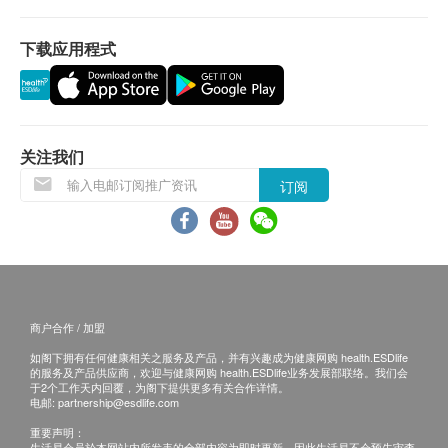
钠
产品而引致的损失、损害、受伤或法律诉讼，健康
(胃), 癌胚抗原(结肠), 艾柏斯坦氏病毒全面抗体(鼻咽), 癌抗原
尿素
网购health.ESDlife概不负责。一切有关的索偿或
125 (卵巢), 癌抗原15.3 (乳房)) (原价 $10400)
下载应用程式
氯化物
5,200.0
查询，须向提供服务之体检中心或商户提出。
HK$
$2000 百佳电子礼券
肌酸酐
甲状腺
关注我们
甲状腺素
订阅
血液检查
红细胞比容
血小板数目
红血球计数
白血球
商户合作 / 加盟
白血球五项分类
$2000 丰泽电子礼券
如阁下拥有任何健康相关之服务及产品，并有兴趣成为健康网购 health.ESDlife
血色素
的服务及产品供应商，欢迎与健康网购 health.ESDlife业务发展部联络。我们会
于2个工作天内回覆，为阁下提供更多有关合作详情。
红细胞平均血红素
电邮:
partnership@esdlife.com
红血球平均血红素浓度
重要声明：
红细胞平均体积
生活易会员於本网站内所发表的全部内容为即时更新，因此生活易不会预先审查