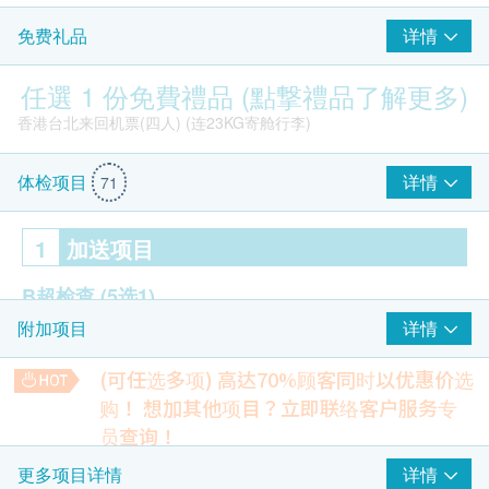
详情
免费礼品
负面或改进建议
个别客服回覆速度需再提升，预约流程可进一步简化
任選 1 份免費禮品 (點撃禮品了解更多)
周末及港岛区域选项需更充足，部分中心高峰期等待较长
香港台北来回机票(四人) (连23KG寄舱行李)
部分抽血体验需留意舒适度与减痛措施
礼品兑换方式可增加邮寄或线上兑换选项以提升便利性
详情
体检项目
71
结论
1
加送项目
结论：此体检服务以全面的检查内容、专业的讲解与友善的服务
团队为核心优势，适合职场人士、照护家庭及追求身体健康管理
B超检查
(5选1)
的人士。适合追求高性价比、地点便利与快速取得报告的客群。
详情
附加项目
若您注重全面性、报告透明度与良好客户服务，此方案是值得考
前列腺
虑的长期健康管理选择。
甲状腺
(可任选多项) 高达70%顾客同时以优惠价选
乳房
购！
想加其他项目？立即联络客户服务专
此部分内容由AI自动生成，可能包含错误或不完整之处，请审慎参考。
盆腔 (子宫/卵巢/膀胱)
员查询！
OTO GoGo松 2.0 按摩椅 (VN-05) (原价$13,800)
颈动脉
【特别优惠】人类乳头状瘤病毒基因分型(43种)
详情
更多项目详情
HPV检测在感染HPV初期，便可检测出已感染之病毒，相比柏