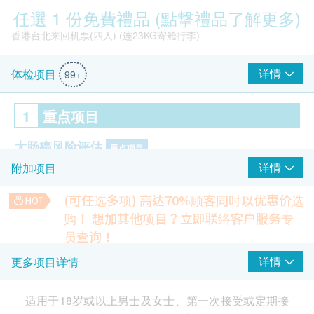
任選 1 份免費禮品 (點撃禮品了解更多)
报告解释需更专业与清楚
价格需提供更具竞争力的优惠与捆绑方案
香港台北来回机票(四人) (连23KG寄舱行李)
个别地点环境或人流拥挤影响体验
优惠券多样性需增加
详情
体检项目
99+
结论
1
重点项目
本体检服务以高性价比、快速流程、广泛检查项目与便捷地点为
大肠癌风险评估
核心优势，适合繁忙的上班族、注重健康管理的家庭以及需要快
重点项目
速取得报告的用户。建议追求全面检查与礼品吸引的顾客选用本
详情
附加项目
癌胚抗原
方案，同时若需进一步医学指导，亦可咨询专科医师以获得更完
整的意见。
(可任选多项) 高达70%顾客同时以优惠价选
2
基本项目
购！
想加其他项目？立即联络客户服务专
此部分内容由AI自动生成，可能包含错误或不完整之处，请审慎参考。
员查询！
$2000 百佳电子礼券
心脏检查
柏氏子宫颈液基薄片检查
详情
更多项目详情
除可检查子宫颈癌前期病变外，亦可知是否有其他妇科隐患
乳酸脱氢酶
(只限有性经验女性)
总肌酸磷激酵素
适用于18岁或以上男士及女士、第一次接受或定期接
34% off
Wong C***
Or O**