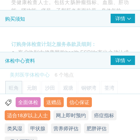
410.0
受健康检查人士。包括大肠肿瘤指标、血脂、肝功
2026-07-15
新城市中央广场
2026-07-05
朗豪坊
HK$
基本健康评估
HK$620
優惠多且多選擇，多身體檢查種類方便客人
客戶服務專業 解
能、肾功能、痛风、乙型肝炎表面抗原、身体年龄。
選擇
体质指标
肺X光平片
详情
购买须知
基本的肺部检查
身高
高敏度心肌肌钙蛋白I (hs-Troponin I) — 心肌受损标
*此项目不适用于观塘分店
脉搏率
志
420.0
HK$
体重
心肌受损，如急性心肌梗塞、急性冠状动脉疾病，
礼品吸引
订购流程顺畅
身体检查项目全
订购身体检查计划之服务条款及细则：
除脂体重
高敏度心肌肌钙蛋白I (hs-Troponin I)才会升高。可
肺X光平片 (双人)
客户收到由健康网购health.ESDlife寄出之确认成
收缩压
基本的肺部检查
索尼Sony PlayStation 5 光碟机版游戏主机(搭载Ultra HD Blu-ray)
以作为近期心肌梗塞或再梗塞的判断依据，也可以
功付款电邮后，美邦医学体检中心将于随后1-2个
详情
体检中心资料
*此项目不适用于观塘分店
香港行货(价值: $5,980)
舒张压
查看所有评论
用来预测梗塞范围以及预防。
工作天的办公时间内，致电客户预约身体检查的时
840.0
HK$
脉压差测试
美邦医学体检中心
6 个地点
患者可于心脏病发及血管出现问题数月至一年前，
间及地点。客户亦可致电查询或在订单确认后1个
甚至在毫无病征的情况下，能准确地测试出心脏病
身体组合
工作天致电该中心预约 (电话：2369 0680)。
4合1心血管疾病伸延检查
旺角
元朗
沙田
观塘
铜锣湾
荃湾
检查能反映患多种心血管疾病的可能性、预测中风危险及血凝
发的机会，及评估病人将来患上心脏病的可能性。
购买计划后可安排由健康网购health.ESDlife发出
固问题
身体脂肪含量
直接评估心脏心律标记物，可识别患者及阻止病情
的正式收据，并于7-14个工作天后寄出。客户可于
全面体检
送赠品
信心保证
600.0
旺角亚皆老街8号朗豪坊办公室大楼11楼
HK$
身体水分总量
恶化，极早发现心脏问题，作出预防性治疗，防止
购买时提出收据要求，或经以下方法联络客户服务
蛋白质
适合18岁以上人士
网上即时预约
癌症指标
心脏病发
显示地图
员: 电邮 (support@esdlife.com) 或电话 (3151
B超檢查 - 盆腔
矿物质
包括卵巢、膀胱及子宫
2288)。
类风湿
星期一至六︰9:00a.m. – 1:00p.m.; 2:00p.m. – 6:00p.m.
甲状腺
营养师评估
肥胖评估
体脂肪百分比
890.0
乳酸脱氢酶LDH
HK$
健康检查计划只适用于10岁或以上之人士
星期日及公众假期︰休息
骨骼肌