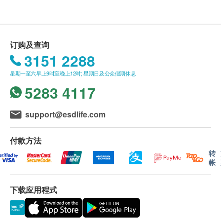
总脂肪
*所有疫苗都必须经过评估才可注射，如有需要，医生
- 请详阅以下「条款及细则」了解更多服务需知及注
癌症指标测试组合A (双人)
亦会在场解答问题及提供协助。如医生认为不适合注
意事项
包括肝癌指标、胰脏癌指标、胃肿瘤指标、鼻咽癌肿瘤指标
糖尿
1,980.0
射疫苗，将取消此计划的服务，全数费用退回。
HK$
订购及查询
*疫苗注射均由注册医生/医护人员负责注射程序及此
血糖
3151 2288
B超檢查 - 前列腺
服务隻适用于佐敦检验中心 (办公时间：星期一、三
肝功能
透过超声波描绘影像检视前列腺状况
星期一至六早上9时至晚上12时; 星期日及公众假期休息
及六；下午2时至6时)。
$2000 AEON 礼券
800.0
HK$
5283 4117
总蛋白质
备注：
谷丙转氨酶
柏氏子宫颈液基薄片检查 (双人)
support@esdlife.com
医生讲解报告
只限旺角分店
，若有需要请联络旺角
除可检查子宫颈癌前期病变外，亦可知是否有其他妇科隐患，
谷草转氨酶
如柏氏抹片发炎。 (只限有性经验女性)
分店查询。
白蛋白
820.0
HK$
付款方法
如果客户已完成电话或面解服务，若再要求讲解，
球蛋白
需另外收取解析报告费，价钱请向美邦查询。
转
白蛋白球蛋白比例
肝炎伸延检查
帐
客户若体检后3个月内不提取报告，所有报告一律
总胆红素
针对甲型肝炎免疫能力和乙型肝炎E抗原等较少在体检中包含
检查项目及检测乙型肝炎表面抗体以判断是否存有乙型肝炎免
直接胆红素
作销毁处理及不会存底，客户如需额外索取报告複
疫。
下载应用程式
间接胆红素
印本 (体检后3个月内)，将收取$150行政费。注
499.0
HK$
谷草先转太酵素
意：複印本报告未必完整。
总碱性磷酸酶
客人需自行承担邮寄报告之风险。