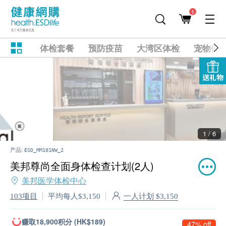
1
体检套餐
预防疫苗
大湾区体检
宠物健
送礼物
2 / 6
产品:
ESD_MM101NW_2
美邦尊尚全面身体检查计划(2人)
美邦医学体检中心
一人计划 $3,150
103项目
平均每人$3,150
赚取18,900积分 (HK$189)
47% off