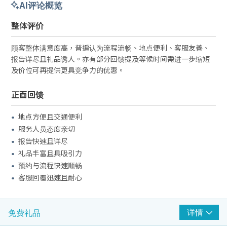
AI评论概览
整体评价
顾客整体满意度高，普遍认为流程流畅、地点便利、客服友善、
报告详尽且礼品诱人。亦有部分回馈提及等候时间需进一步缩短
及价位可再提供更具竞争力的优惠。
正面回馈
地点方便且交通便利
服务人员态度亲切
报告快速且详尽
礼品丰富且具吸引力
预约与流程快速顺畅
客服回覆迅速且耐心
负面或改进建议
详情
免费礼品
部分地点等候时间较长需改善