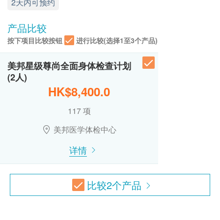
LDH是细胞将糖转换成能量时所需的酵素之一，广泛
2天内可预约
热线电话：(852) 2369 0680
未成年客人体检指引 (10岁至18歳以下人士)
节段肌肉分析
B超檢查 - 全腹
存在于身体各器官组织，当身体细胞受到伤害或死亡
OTO GoGo松 2.0 按摩椅 (VN-05) (原价$13,800)
A. 10歳至未满16岁者：
节段脂肪分析
包括胆管、胆囊、肝、肾、胰、脾及盆腔器官、前列腺、膀胱
都会释放LDH，导致血清LDH浓度上升。常见的LDH
产品比较
(1) 有家长或监护人陪同者
1,700.0
体重控制指引
HK$
上升原因为心肌梗塞、肝脏疾病、肌肉萎缩、肝病、
在中心即场签署同意书，并出示身份证明文件，经
按下项目比较按钮
进行比较(选择1至3个产品)
肥胖评估
贫血、白血病、肺栓塞、肺炎、癌症及骨骼疾病。
核实无误后可提供服务。
B超檢查 - 乳房
腰臀比
常见的乳房检查，适合为任何年龄的女性
美邦星级尊尚全面身体检查计划
(2) 没有家长或监护人陪同者
内脏脂肪水平
890.0
HK$
(2人)
总肌酸磷激酵素
预先取同意书并由家长或监护人签署妥当，客人可
肥胖程度
HK$8,400.0
主要存在于骨骼肌、脑和心肌组织中。血浓度上升主
由其他成年人陪同到中心，出示已签署的同意书及
卡路里摄取量建议
癌症指标测试组合A
要见于心肌梗塞、多发性肌炎、肌肉受损或心肌相关
签署者的身份证明文件副本，经核实无误后可提供
运动建议
包括肝癌指标、胰脏癌指标、胃肿瘤指标、鼻咽癌肿瘤指标
117 项
疾病，过度运动致肌肉拉伤，亦会致其指数升高。
990.0
服务。
基础代谢率
HK$
美邦医学体检中心
B.16歳至未满18岁者：
血脂
4合1心血管疾病伸延检查 (双人)
预先取同意书并由家长或监护人签署妥当，可接受
注意事项:
详情
检查能反映患多种心血管疾病的可能性、预测中风危险及血凝
客人自行到中心，出示已签署的同意书及签署者的
- "身体成份分析仪" 不适用于以下人仕:
hutchgo.com HK$2500旅游礼券
总胆固醇
固问题
身份证明文件副本核实无误后可提供服务。
1. 任何人已植入金属材料在身体内，如心脏起膊器，
1,200.0
甘油三酯
HK$
本身体检查计划有效期为12个月，客户必须于12
除颤器，人工心瓣等。
高密度胆固醇
比较
2
个产品
个月内(由确认付款日期起计)接受有关检查，客户
2. 骨科手术人士，如装上纲片或螺丝的人士。
低密度胆固醇
B超檢查 - 全腹 (双人)
包括胆管、胆囊、肝、肾、胰、脾及盆腔器官、前列腺、膀胱
需提前1个月预约相关检查,逾期作废。
3. 已怀孕之女士。
极低密度胆固醇
3,400.0
HK$
胆固醇比率
4. 正进行箍牙矫齿人士。