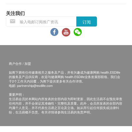
$2000 丰泽电子礼券
肺部问题伸延检查
谷草/谷丙转氨酵素比率
所有身体检查并非作为医务诊断或治疗用途，如需
包括针对非小细胞肺癌及小细胞肺癌肿瘤标志物含量及X光肺
平片项目
关注我们
撰写医生转介信，将作额外收费，价钱请向美邦查
肾功能
*此项目不适用于观塘分店
询。
订阅
750.0
HK$
钠
钾
报告：
肝炎伸延检查(双人)
氯化物
针对甲型肝炎免疫能力和乙型肝炎E抗原等较少在体检中包含
进行健康检查后，一般情况下，需大概14个工作天
检查项目及检测乙型肝炎表面抗体以判断是否存有乙型肝炎免
肌酸酐
跟进检查报告， 工作天不包括星期六、日及公众
疫。
尿素
假期。 轮侯报告讲解时间会因应不同情况 (如个别
998.0
HK$
商户合作 / 加盟
碳酸盐
化验项目所需时间或客人指明特定时段) 而有所延
如阁下拥有任何健康相关之服务及产品，并有兴趣成为健康网购 health.ESDlife
长。
肺部问题伸延检查(双人)
甲状腺
的服务及产品供应商，欢迎与健康网购 health.ESDlife业务发展部联络。我们会
包括针对非小细胞肺癌及小细胞肺癌肿瘤标志物含量及X光肺
于2个工作天内回覆，为阁下提供更多有关合作详情。
如客人选择收电子报告*，报告时间可加快至14个
$2,000 Apple 礼品卡
电邮:
partnership@esdlife.com
平片项目
甲状腺素
工作天内出报告(包括超声波及心电图)，但个别报
*此项目不适用于观塘分店
重要声明：
告则不包括在内，例如基因检测或mRNA等。客人
1,500.0
HK$
生活易会员於本网站内所发表的全部内容为即时更新，因此生活易不会预先审查
血液检查
任何内容，并不会保证其准确性丶完整性及质量。此外，会员所发表的全部内容
在收取电子报告后，仍然可以透过电邮内的连结自
均属个人意见，并不代表生活易之言论及立场。如从而引起任何损失或法律纠
由选择电话讲解或面对面讲解。 *客人即使选择电
纷，生活易概不负责。有关详情请参阅生活易的免责声明。
B超檢查 - 乳房 (双人)
血色素
常见的乳房检查，适合为任何年龄的女性
子报告，仍可以按需要前往分店领取正本报告。
血小板数目
1,780.0
HK$
mRNA检查需21个工作天跟进检查报告。
单核细胞