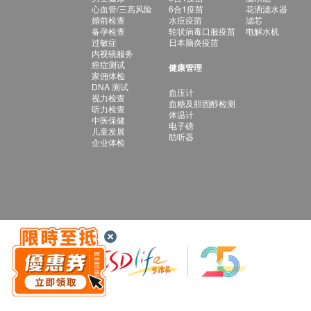
心血管/三高风险
6合1疫苗
花洒滤水器
婚前检查
水痘疫苗
滤芯
备孕检查
轮状病毒口服疫苗
电解水机
过敏症
日本脑炎疫苗
内视镜服务
癌症测试
健康管理
家佣体检
DNA 测试
血压计
视力检查
血糖及胆固醇检测
听力检查
体温计
中医保健
电子磅
儿童发展
助听器
企业体检