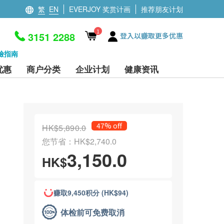
繁
EN
EVERJOY 奖赏计画
推荐朋友计划
1
3151 2288
登入以赚取更多优惠
檢指南
优惠
商户分类
企业计划
健康资讯
47% off
HK$5,890.0
您节省：HK$2,740.0
3,150.0
HK$
赚取9,450积分 (HK$94)
体检前可免费取消