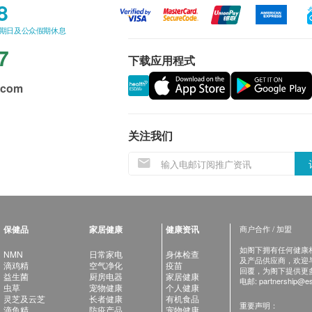
8
星期日及公众假期休息
7
下载应用程式
.com
关注我们
保健品
家居健康
健康资讯
商户合作 / 加盟
如阁下拥有任何健康相关
NMN
日常家电
身体检查
及产品供应商，欢迎与健
滴鸡精
空气净化
疫苗
回覆，为阁下提供更
益生菌
厨房电器
家居健康
电邮:
partnership@es
虫草
宠物健康
个人健康
灵芝及云芝
长者健康
有机食品
重要声明：
滴鱼精
防疫产品
宠物健康