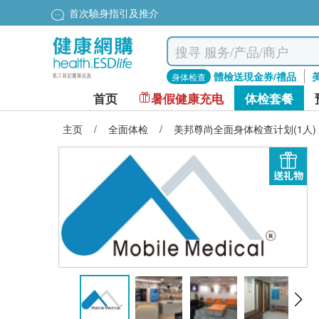
首次驗身指引及推介
體檢送現金券/禮品
身体检查
首页
暑假健康充电
体检套餐
主页
/
全面体检
/
美邦尊尚全面身体检查计划(1人)
送礼物