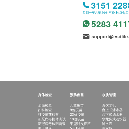
3151 228
星期一至六早上9时至晚上12时; 
5283 411
support@esdlife
身体检查
预防疫苗
水质管理
全面检查
儿童疫苗
直饮水机
妇科检查
9价疫苗
台上式滤水器
打疫苗前检查
23价疫苗
台下式滤水器
新冠病毒抗体测试
13价疫苗
水龙头式滤水器
新冠病毒检测套装
甲型肝炎疫苗
滤水壶
男士健康
5合1疫苗
滤水瓶