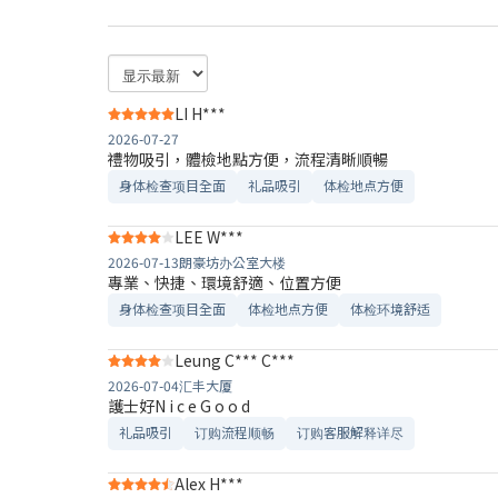
LI H***
2026-07-27
禮物吸引，體檢地點方便，流程清晰順暢
身体检查项目全面
礼品吸引
体检地点方便
LEE W***
2026-07-13
朗豪坊办公室大楼
專業、快捷、環境舒適、位置方便
身体检查项目全面
体检地点方便
体检环境舒适​
Leung C*** C***
2026-07-04
汇丰大厦
護士好N i c e G o o d
礼品吸引
订购流程顺畅
订购客服解释详尽
Alex H***