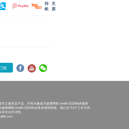
转
支
帐
票
订阅
之服务及产品，并有兴趣成为健康网购 health.ESDlife的服务
康网购 health.ESDlife业务发展部联络。我们会于2个工作天内
多有关合作详情。
dlife.com