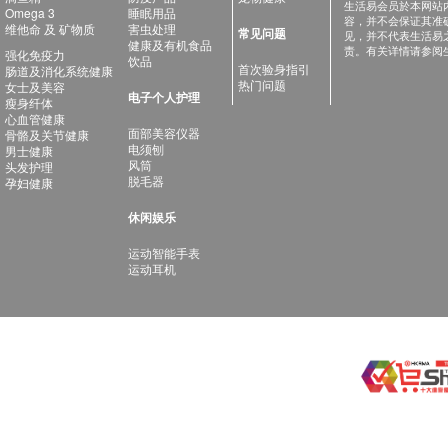
生活易会员於本网站
Omega 3
睡眠用品
容，并不会保证其准
维他命 及 矿物质
害虫处理
常见问题
见，并不代表生活易
健康及有机食品
责。有关详情请参阅
强化免疫力
饮品
首次验身指引
肠道及消化系统健康
热门问题
女士及美容
电子个人护理
瘦身纤体
心血管健康
面部美容仪器
骨骼及关节健康
电须刨
男士健康
风筒
头发护理
脱毛器
孕妇健康
休闲娱乐
运动智能手表
运动耳机