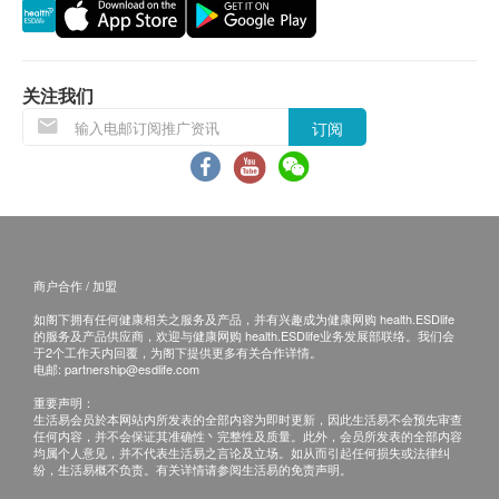
health.ESDlife及明确医疗中心将保留最后决定
眼科视光检查
权。
视力测试
疫苗注射均由注册医护人员负责注射程序。
色觉
所以疫苗计划不设退款。
关注我们
订阅
贫血检查
免责声明：
所有健康检查/服务并非作为医务诊断或治疗用
血沉降率
途。当阁下身体健康出现任何疾病征兆时，应立即
报告
咨询有认可资格的医生，作出诊断及治疗。
本服务/产品由商户提供。生活易【健康网购
检查前医生咨询
商户合作 / 加盟
health.ESDlife】并没有经营或提供本服务/产品。
医生讲解报告
如阁下拥有任何健康相关之服务及产品，并有兴趣成为健康网购 health.ESDlife
有关此服务/产品的错漏或延误，或因使用此服务/
的服务及产品供应商，欢迎与健康网购 health.ESDlife业务发展部联络。我们会
产品而引致的损失、损害、受伤或法律诉讼，健康
于2个工作天内回覆，为阁下提供更多有关合作详情。
电邮:
partnership@esdlife.com
网购health.ESDlife概不负责。一切有关的索偿或
重要声明：
查询，须向提供服务之体检中心或商户提出。
生活易会员於本网站内所发表的全部内容为即时更新，因此生活易不会预先审查
任何内容，并不会保证其准确性丶完整性及质量。此外，会员所发表的全部内容
均属个人意见，并不代表生活易之言论及立场。如从而引起任何损失或法律纠
纷，生活易概不负责。有关详情请参阅生活易的免责声明。