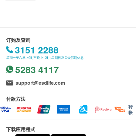
神经系统及皮肤
血压
订购疫苗注射计划之服务条款及细则：
客户成功付款后，明确医疗将于2个工作天内，致
血液检查
电客户预约时或客户亦可透过电话预约(Tel: 2155
1951 / 2155 2228)。
红血球平均血红素浓度
订购及查询
红血球计数
客户须于预约当天出示身份证及列印订购确认信确
3151 2288
红血球分布寛度
认身份。
白血球
星期一至六早上9时至晚上12时; 星期日及公众假期休息
疫苗注射服务计划有效期为6个月，客户必须于6个
红血球压积率
5283 4117
月内(由确认付款日期起计) 接受有关服务，客户需
血紅素
提前1个月预约相关服务，逾期作废。 (请注意：加
血小板
卫苗9合1 子宫颈癌HPV疫苗及流感疫苗2021/22之
support@esdlife.com
平均红血球体积
有效期为1个月，客户必须于1个月内（由确认付款
平均红血球血红素
日期起计）接种第一针，逾期作废。）
付款方法
疫苗注射服务必须经医生评估是否适合进行疫苗注
转
血型
帐
射， 并由注册医护人员负责注射程序。如医生认
血型
为不适合注射疫苗，将需收取医生诊症费用
恒河猴因子
下载应用程式
$300，余下差额将会退回。如有争议，健康网购