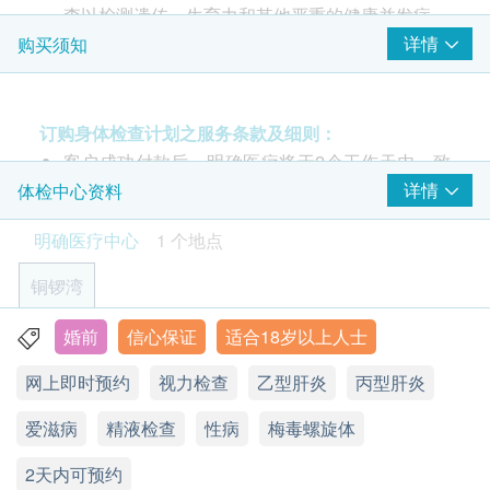
精液化验 (只限男士)
查以检测遗传，生育力和其他严重的健康并发症。
重点项目
因此，对于有结婚计划的夫妇进行此项测试至关重
详情
购买须知
精液分析
要，要充分了解其健康状况，以便可以及早进行预
防或治疗。
愛滋病 HIV
重点项目
由医生进行健康咨询及体格检查
订购身体检查计划之服务条款及细则：
爱滋病毒 I及II 型抗原及抗体
由医生解释医疗报告
客户成功付款后，明确医疗将于2个工作天内，致
电客户预约时或客户亦可透过电话预约(Tel: 2155
详情
体检中心资料
2
基本项目
1951 / 2155 2228)。
明确医疗中心
1 个地点
客户须于预约当天出示身份证及列印订购确认信确
基本健康评估
认身份。
铜锣湾
验身过程由医生及医护人员主理。
个人健康分析问卷
本体格检查计划有效期为6个月，客户必须于6个月
体质指标
婚前
信心保证
适合18岁以上人士
香港铜锣湾轩尼诗道555号东角中心19楼2A室
内(由确认付款日期起计)接受检查，逾期作废。
身高
网上即时预约
视力检查
乙型肝炎
丙型肝炎
显示地图
体格检查后，一般情况下报告需时大概7-10个工作
脉搏率
天，工作天不包括星期六、日及公众假期。
体重
爱滋病
星期一至五：9:00a.m. - 1:00p.m.; 2:00p.m.- 6:00p.m.
精液检查
性病
梅毒螺旋体
耳鼻喉咙
付款一经确认，不可更改或取消，不可转让及退
星期六：9:00a.m. - 1:00p.m.
肺部及腹部
2天内可预约
星期日及公众假期：休息
款。