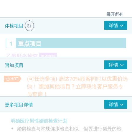
展开所有
详情
体检项目
31
1
重点项目
乙型肝炎检查
重点项目
详情
附加项目
乙型肝炎表面抗原 (定性)
乙型肝炎表面抗体(定量)
(可任选多项) 高达70%顾客同时以优惠价选
购！
想加其他项目？立即联络客户服务专
丙型肝炎检查
重点项目
员查询！
丙型肝炎抗体
幽门螺旋菌吹气测试
详情
更多项目详情
可探测胃癌风险，幽门螺旋菌可引致多种胃病，如胃痛、胃
梅毒
重点项目
气、胃炎、胃酸倒流
明确医疗男性婚前检查计划
7% off
梅毒血清试验
1,380.0
婚前检查与常规健康检查相似，但要进行额外的检
HK$
HK$1,480