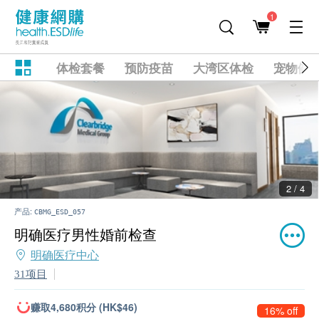
1
体检套餐
预防疫苗
大湾区体检
宠物健
2 / 4
产品:
CBMG_ESD_057
明确医疗男性婚前检查
明确医疗中心
31项目
赚取4,680积分 (HK$46)
16% off