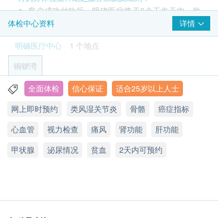
客户成功付款后，明确医疗将于2个工作天内，致
乳房超声波(双边)
糖尿
重点项目
电客户预约时或客户亦可透过电话预约(Tel: 2155
详情
体检中心资料
检查乳房是否有异象，如肿瘤、水瘤或纤维瘤
1951 / 2155 2228)。
27% off
空腹血糖
明确医疗中心
1 个地点
1,600.0
客户须于预约当天出示身份证及列印订购确认信确
糖化血色素
HK$
HK$2,200
认身份。
铜锣湾
幽门螺旋菌吹气测试
验身过程由医生及医护人员主理。
2
基本项目
可探测胃癌风险，幽门螺旋菌可引致多种胃病，如胃痛、胃
本体格检查计划有效期为6个月，客户必须于6个月
全面体检
信心保证
适合25岁以上人士
香港铜锣湾轩尼诗道555号东角中心19楼2A室
气、胃炎、胃酸倒流
内(由确认付款日期起计)接受检查，逾期作废。
基本健康评估
7% off
网上即时预约
类风湿关节炎
骨骼
癌症指标
显示地图
体格检查后，一般情况下报告需时大概7-10个工作
1,380.0
HK$
HK$1,480
个人健康分析问卷
天，工作天不包括星期六、日及公众假期。
心血管
星期一至五：9:00a.m. - 1:00p.m.; 2:00p.m.- 6:00p.m.
视力检查
痛风
肾功能
肝功能
体质指标
付款一经确认，不可更改或取消，不可转让及退
星期六：9:00a.m. - 1:00p.m.
柏氏子宫颈抹片
身高
可检查子宫颈癌前期病变 (只限有性经验女性)
甲状腺
星期日及公众假期：休息
款。
泌尿情况
贫血
2天内可预约
脉搏率
400.0
HK$
体重
订购疫苗注射计划之服务条款及细则：
耳鼻喉咙
前列腺超声波 (经腹部)
客户成功付款后，明确医疗将于2个工作天内，致
透过超声波检查前列腺有否异常
肺部及腹部
电客户预约时或客户亦可透过电话预约(Tel: 2155
32% off
神经系统及皮肤
1951 / 2155 2228)。
1,250.0
HK$