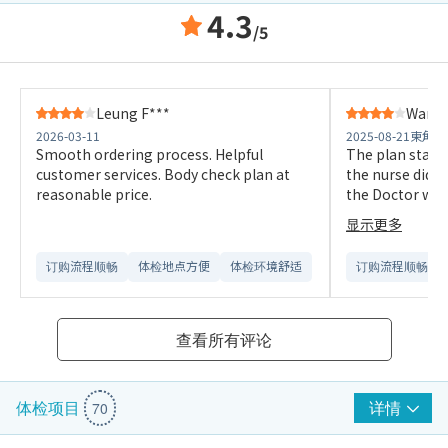
4.3
/5
Leung F***
Wan C
2026-03-11
2025-08-21
東角中
Smooth ordering process. Helpful
The plan stated
customer services. Body check plan at
the nurse did not a
reasonable price.
the Doctor why
conducted, she 
显示更多
in the internet t
such test is no
订购流程顺畅
体检地点方便
体检环境舒适​
订购流程顺畅
from the plan 
customer.
查看所有评论
详情
体检项目
70