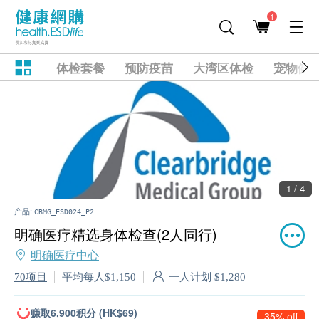
1
体检套餐
预防疫苗
大湾区体检
宠物健
1 / 4
产品:
CBMG_ESD024_P2
明确医疗精选身体检查(2人同行)
明确医疗中心
一人计划 $1,280
70项目
平均每人$1,150
赚取6,900积分 (HK$69)
35% off