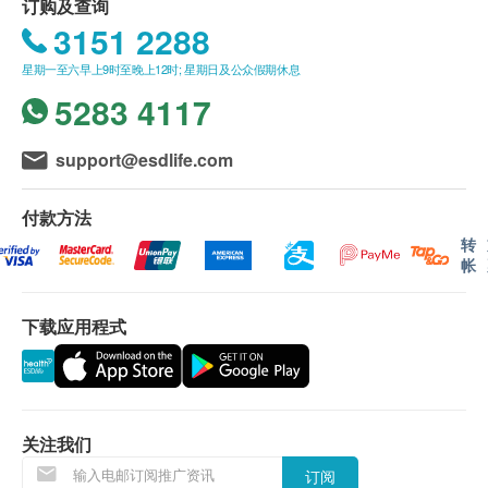
血压
HK$1,845
订购及查询
客户须于预约当天出示身份证及列印订购确认信确
3151 2288
肝功能
认身份。
上腹部超声波 ( 肝、胆、胆管、脾脏、胰脏、肾脏)
星期一至六早上9时至晚上12时; 星期日及公众假期休息
透过超声波检查肝、胆、胆管、胰、脾及肾脏有否异常
疫苗注射服务计划有效期为6个月，客户必须于6个
白蛋白球蛋白比例
5283 4117
月内(由确认付款日期起计) 接受有关服务，客户需
20% off
白蛋白
1,900.0
提前1个月预约相关服务，逾期作废。 (请注意：加
HK$
HK$2,380
谷丙转氨酶
卫苗9合1 子宫颈癌HPV疫苗及流感疫苗2021/22之
support@esdlife.com
谷草转氨酶
甲﹑乙型肝炎
有效期为1个月，客户必须于1个月内（由确认付款
球蛋白
检测是否已带有甲型及乙型肝炎抗体
日期起计）接种第一针，逾期作废。）
付款方法
总蛋白质
29% off
疫苗注射服务必须经医生评估是否适合进行疫苗注
转
丙种谷氨基转移酵素
500.0
HK$
HK$700
帐
射， 并由注册医护人员负责注射程序。如医生认
总胆红素
为不适合注射疫苗，将需收取医生诊症费用
碱性磷酸酶
下载应用程式
$300，余下差额将会退回。如有争议，健康网购
肾功能
health.ESDlife及明确医疗中心将保留最后决定
权。
氯化物
疫苗注射均由注册医护人员负责注射程序。
肌酸酐
所以疫苗计划不设退款。
关注我们
钾
订阅
钠