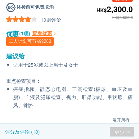
体检前可免费取消
2,300.0
HK$
HK$3,560.0
10则评价
优惠
查看优惠
(1项)
二人计划可节省
$260
建议给
适用于25岁或以上男士及女士
重点检查项目：
癌症指标、静态心电图、三高检查(糖尿、血压及血
脂)、血液及泌尿检查、视力、肝肾功能、甲状腺、痛
风、骨骼
展开所有
更少
评分及评论 (10)