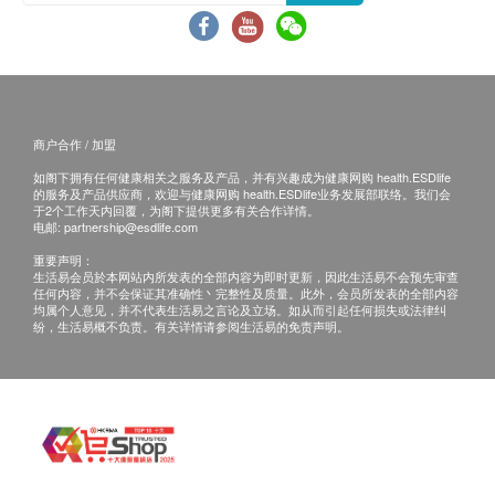
免责声明：
尿素
所有健康检查/服务并非作为医务诊断或治疗用
甲状腺
途。当阁下身体健康出现任何疾病征兆时，应立即
咨询有认可资格的医生，作出诊断及治疗。
游离甲状腺素
本服务/产品由商户提供。生活易【健康网购
商户合作 / 加盟
血液检查
health.ESDlife】并没有经营或提供本服务/产品。
如阁下拥有任何健康相关之服务及产品，并有兴趣成为健康网购 health.ESDlife
有关此服务/产品的错漏或延误，或因使用此服务/
的服务及产品供应商，欢迎与健康网购 health.ESDlife业务发展部联络。我们会
红血球平均血红素浓度
产品而引致的损失、损害、受伤或法律诉讼，健康
于2个工作天内回覆，为阁下提供更多有关合作详情。
红血球计数
电邮:
partnership@esdlife.com
网购health.ESDlife概不负责。一切有关的索偿或
红血球分布寛度
重要声明：
查询，须向提供服务之体检中心或商户提出。
生活易会员於本网站内所发表的全部内容为即时更新，因此生活易不会预先审查
白血球
任何内容，并不会保证其准确性丶完整性及质量。此外，会员所发表的全部内容
红血球压积率
均属个人意见，并不代表生活易之言论及立场。如从而引起任何损失或法律纠
纷，生活易概不负责。有关详情请参阅生活易的免责声明。
血紅素
血小板
平均红血球体积
平均红血球血红素
泌尿情况