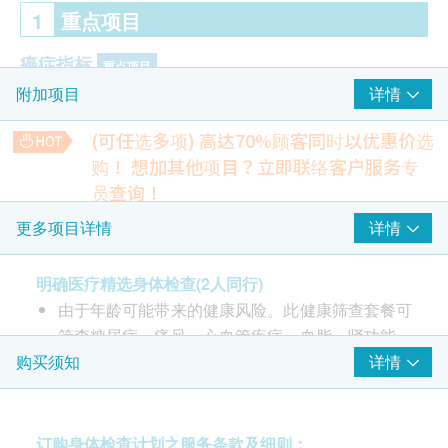
1
重点项目
癌症指标
重点项目
详情
附加项目
癌抗原 125 (卵巢) - 只限女士
癌抗原 (前列腺癌) - 只限男士
(可任选多项) 高达70%顾客同时以优惠价选
甲种胚胎蛋白 (肝脏)
购！
想加其他项目？立即联络客户服务专
癌胚抗原（结肠）
员查询！
心脏检查
肺部X光
重点项目
详情
更多项目详情
检测不正常的阴影，如肺结核、肺炎或肿瘤等
静态心电图
15% off
明确医疗精选身体检查(2人同行)
280.0
HK$
HK$330
血脂
重点项目
由于年龄可能带来的健康风险。此健康筛查套餐可
筛查糖尿病、痛风、心血管疾病、血脂、肾功能、
运动心电图
总胆固醇
评估心脏在运动时的反应及检测在静止状态下无法察觉的心脏
肝功能、甲状腺功能、贫血和癌症标志物（如肝
详情
购买须知
高密度胆固醇
问题
癌、结肠癌）的风险因素，乳房和卵巢（仅限女
低密度胆固醇
13% off
性）和前列腺（仅限男性）。
总及高密度胆固醇比例
2,600.0
HK$
HK$2,980
由医生进行健康咨询、体格检查及解释医疗报告
订购身体检查计划之服务条款及细则：
甘油三酯