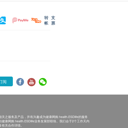
转
支
帐
票
订阅
之服务及产品，并有兴趣成为健康网购 health.ESDlife的服务
康网购 health.ESDlife业务发展部联络。我们会于2个工作天内
多有关合作详情。