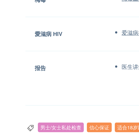
爱滋病
愛滋病 HIV
医生讲
报告
男士/女士私处检查
信心保证
适合18