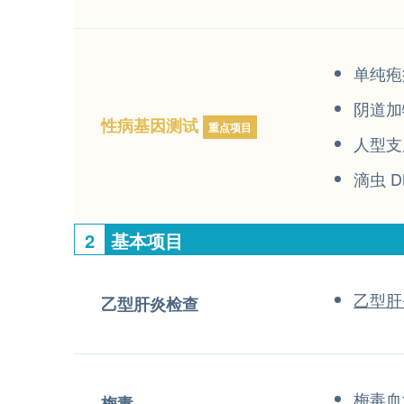
单纯疱
阴道加
性病基因测试
重点项目
人型支
滴虫 D
2
基本项目
乙型肝
乙型肝炎检查
梅毒血
梅毒