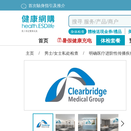
首次驗身指引及推介
體檢送現金券/禮品
身体检查
首页
暑假健康充电
体检套餐
主页
/
男士/女士私处检查
/
明确医疗进阶性传播疾