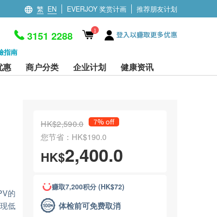
繁
EN
EVERJOY 奖赏计画
推荐朋友计划
1
3151 2288
登入以赚取更多优惠
檢指南
优惠
商户分类
企业计划
健康资讯
7% off
HK$2,590.0
您节省：HK$190.0
2,400.0
HK$
赚取7,200积分 (HK$72)
PV的
体检前可免费取消
出现低