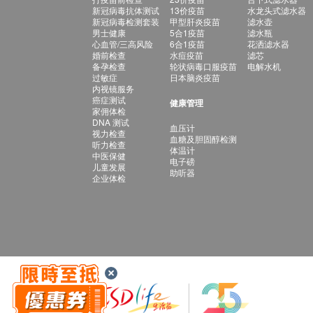
新冠病毒抗体测试
13价疫苗
水龙头式滤水器
新冠病毒检测套装
甲型肝炎疫苗
滤水壶
男士健康
5合1疫苗
滤水瓶
心血管/三高风险
6合1疫苗
花洒滤水器
婚前检查
水痘疫苗
滤芯
备孕检查
轮状病毒口服疫苗
电解水机
过敏症
日本脑炎疫苗
内视镜服务
癌症测试
健康管理
家佣体检
DNA 测试
血压计
视力检查
血糖及胆固醇检测
听力检查
体温计
中医保健
电子磅
儿童发展
助听器
企业体检