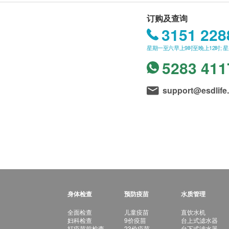
订购及查询
3151 228
星期一至六早上9时至晚上12时; 
5283 411
support@esdlife
身体检查
预防疫苗
水质管理
全面检查
儿童疫苗
直饮水机
妇科检查
9价疫苗
台上式滤水器
打疫苗前检查
23价疫苗
台下式滤水器