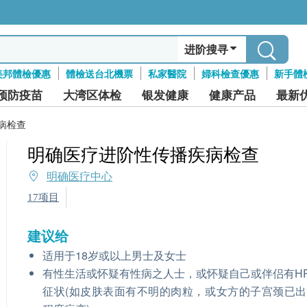
进阶搜寻
美邦體檢優惠
體檢送台北機票
私家醫院
婦科檢查優惠
新手體
预防疫苗
大湾区体检
银发健康
健康产品
最新
病检查
明确医疗进阶性传播疾病检查
明确医疗中心
17项目
建议给
适用于18岁或以上男士及女士
有性生活或怀疑有性病之人士，或怀疑自己或伴侣有H
征状(如皮肤表面有不明的肉粒，或女方的子宫颈已