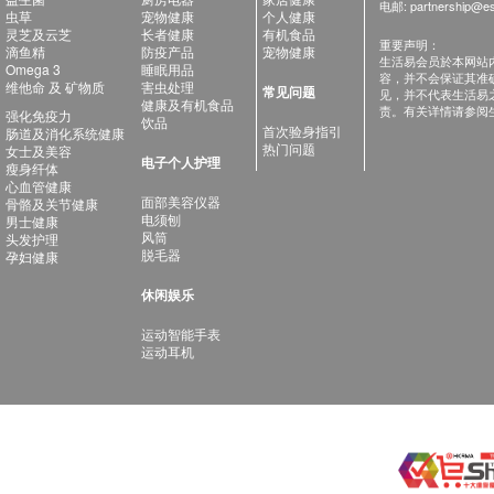
电邮:
partnership@es
虫草
宠物健康
个人健康
灵芝及云芝
长者健康
有机食品
重要声明：
滴鱼精
防疫产品
宠物健康
生活易会员於本网站
Omega 3
睡眠用品
容，并不会保证其准
维他命 及 矿物质
害虫处理
常见问题
见，并不代表生活易
健康及有机食品
责。有关详情请参阅
强化免疫力
饮品
首次验身指引
肠道及消化系统健康
热门问题
女士及美容
电子个人护理
瘦身纤体
心血管健康
面部美容仪器
骨骼及关节健康
电须刨
男士健康
风筒
头发护理
脱毛器
孕妇健康
休闲娱乐
运动智能手表
运动耳机