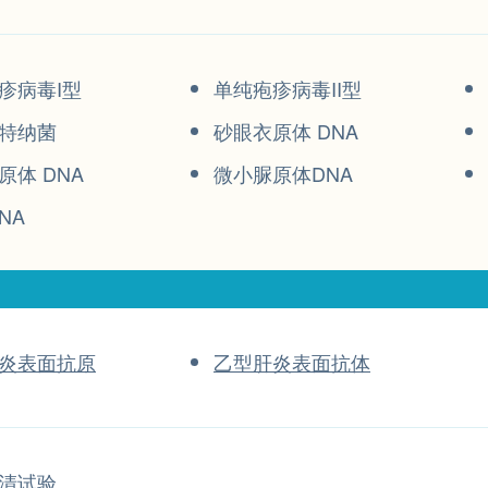
疹病毒I型
单纯疱疹病毒II型
特纳菌
砂眼衣原体 DNA
原体 DNA
微小脲原体DNA
NA
炎表面抗原
乙型肝炎表面抗体
清试验