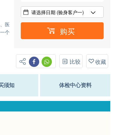
请选择日期
(验身客户一)
菌、医
购买
下一个
比较
收藏
买须知
体检中心资料