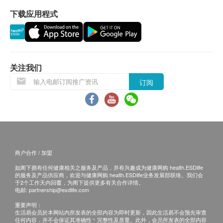
health.ESDlife及明确医疗中心将保留最后决定
总胆红素
下载应用程式
权。
碱性磷酸酶
疫苗注射均由注册医护人员负责注射程序。
肾功能
所以疫苗计划不设退款。
氯化物
关注我们
免责声明：
$400 丰泽电子礼券
肌酸酐
订阅
所有健康检查/服务并非作为医务诊断或治疗用
钾
途。当阁下身体健康出现任何疾病征兆时，应立即
钠
咨询有认可资格的医生，作出诊断及治疗。
尿素
本服务/产品由商户提供。生活易【健康网购
甲状腺
health.ESDlife】并没有经营或提供本服务/产品。
有关此服务/产品的错漏或延误，或因使用此服务/
游离甲状腺素
商户合作 / 加盟
产品而引致的损失、损害、受伤或法律诉讼，健康
促甲状腺激素
如阁下拥有任何健康相关之服务及产品，并有兴趣成为健康网购 health.ESDlife
网购health.ESDlife概不负责。一切有关的索偿或
的服务及产品供应商，欢迎与健康网购 health.ESDlife业务发展部联络。我们会
于2个工作天内回覆，为阁下提供更多有关合作详情。
血液检查
查询，须向提供服务之体检中心或商户提出。
电邮:
partnership@esdlife.com
重要声明：
红血球平均血红素浓度
生活易会员於本网站内所发表的全部内容为即时更新，因此生活易不会预先审查
红血球计数
任何内容，并不会保证其准确性丶完整性及质量。此外，会员所发表的全部内容