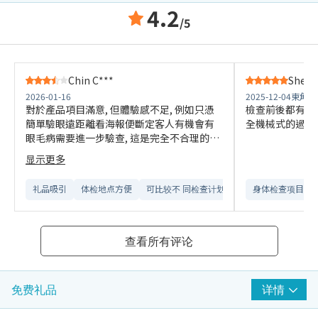
4.2
/5
Chin C***
Shek 
2026-01-16
2025-12-04
東角中
對於產品項目滿意, 但體驗感不足, 例如只憑
檢查前後都有醫
簡單驗眼遠距離看海報便斷定客人有機會有
全機械式的過程
眼毛病需要進一步驗查, 這是完全不合理的結
果; 服務中心開放時間亦不能滿足客人時間,
显示更多
星期六只有半日辦工, 對要平日到星期六都要
上班的人來說需要額外休假去"聽報告"完全
礼品吸引
体检地点方便
可比较不 同检查计划
身体检查项目全
超出機會成本.
查看所有评论
详情
免费礼品