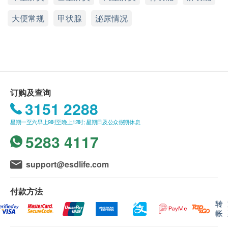
个人健康分析问卷
400.0
HK$
$400 百佳电子礼券
大便常规
体质指标
甲状腺
泌尿情况
订购疫苗注射计划之服务条款及细则：
身高
甲状腺超声波
客户成功付款后，明确医疗将于2个工作天内，致
脉搏率
32% off
电客户预约时或客户亦可透过电话预约(Tel: 2155
体重
1,250.0
HK$
HK$1,845
1951 / 2155 2228)。
耳鼻喉咙
客户须于预约当天出示身份证及列印订购确认信确
肺部及腹部
上腹部超声波 ( 肝、胆、胆管、脾脏、胰脏、肾脏)
认身份。
订购及查询
透过超声波检查肝、胆、胆管、胰、脾及肾脏有否异常
神经系统及皮肤
疫苗注射服务计划有效期为6个月，客户必须于6个
3151 2288
20% off
血压
月内(由确认付款日期起计) 接受有关服务，客户需
1,900.0
HK$
HK$2,380
星期一至六早上9时至晚上12时; 星期日及公众假期休息
肝功能
提前1个月预约相关服务，逾期作废。 (请注意：加
5283 4117
卫苗9合1 子宫颈癌HPV疫苗及流感疫苗2021/22之
前列腺超声波 (经腹部)
白蛋白球蛋白比例
透过超声波检查前列腺有否异常
有效期为1个月，客户必须于1个月内（由确认付款
$400 AEON 礼券
白蛋白
support@esdlife.com
32% off
日期起计）接种第一针，逾期作废。）
谷丙转氨酶
1,250.0
HK$
疫苗注射服务必须经医生评估是否适合进行疫苗注
HK$1,845
谷草转氨酶
付款方法
射， 并由注册医护人员负责注射程序。如医生认
球蛋白
转
为不适合注射疫苗，将需收取医生诊症费用
总蛋白质
帐
$300，余下差额将会退回。如有争议，健康网购
丙种谷氨基转移酵素