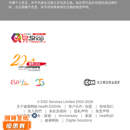
均属个人意见，并不代表生活易之言论及立场。如从而引起任何损失或法律纠
红血球分布寛度
纷，生活易概不负责。有关详情请参阅生活易的免责声明。
白血球
红血球压积率
血紅素
血小板
平均红血球体积
平均红血球血红素
泌尿情况
小便细菌
小便血
小便颜色
小便酮
小便蛋白质
© ESD Services Limited 2000-2026
关于健康网购 health.ESDlife
商户合作 / 加盟
联络我们
小便红细胞
加入我們
条款及细则
隐私声明
免责声明
小便比重
生活易旗下业务：
新婚
Anniversary
家庭
healthyD
健康网购
Digital Solutions
小便尿糖