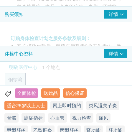
筛查糖尿病、痛风、心血管疾病、血脂、肾功能、
静态心电图
运动心电图
评估心脏在运动时的反应及检测在静止状态下无法察觉的心脏
肝功能、肝炎、甲状腺功能、贫血、关节炎、梅毒
详情
购买须知
血脂
问题
重点项目
和癌症标志物（如肝癌、结肠癌、胰腺癌、鼻咽
13% off
癌）的风险因素，乳房和卵巢（仅限女性）和前列
总胆固醇
2,600.0
HK$
HK$2,980
腺（仅限男性）。
订购身体检查计划之服务条款及细则：
高密度胆固醇
由医生进行健康咨询、体格检查及解释医疗报告
低密度胆固醇
客户成功付款后，明确医疗将于2个工作天内，致
幽门螺旋菌吹气测试
Smartech - “Multi Cook” 智能高速煲 (原价$828)
总及高密度胆固醇比例
电客户预约时或客户亦可透过电话预约(Tel: 2155
详情
体检中心资料
可探测胃癌风险，幽门螺旋菌可引致多种胃病，如胃痛、胃
气、胃炎、胃酸倒流
甘油三酯
1951 / 2155 2228)。
明确医疗中心
1 个地点
7% off
客户须于预约当天出示身份证及列印订购确认信确
糖尿
重点项目
1,380.0
HK$
认身份。
HK$1,480
铜锣湾
验身过程由医生及医护人员主理。
空腹血糖
乳房超声波(双边)
糖化血色素
本体格检查计划有效期为6个月，客户必须于6个月
全面体检
送赠品
信心保证
香港铜锣湾轩尼诗道555号东角中心19楼2A室
检查乳房是否有异象，如肿瘤、水瘤或纤维瘤
内(由确认付款日期起计)接受检查，逾期作废。
27% off
适合25岁以上人士
网上即时预约
类风湿关节炎
显示地图
体格检查后，一般情况下报告需时大概7-10个工作
1,600.0
2
基本项目
HK$
HK$2,200
天，工作天不包括星期六、日及公众假期。
骨骼
星期一至五：9:00a.m. - 1:00p.m.; 2:00p.m.- 6:00p.m.
癌症指标
心血管
视力检查
痛风
付款一经确认，不可更改或取消，不可转让及退
基本健康评估
星期六：9:00a.m. - 1:00p.m.
柏氏子宫颈抹片
可检查子宫颈癌前期病变 (只限有性经验女性)
甲型肝炎
星期日及公众假期：休息
款。
乙型肝炎
丙型肝炎
肾功能
肝功能