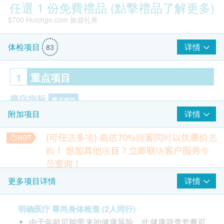
任選 1 份免費禮品 (點撃禮品了解更多)
$700 Hutchgo.com 旅遊礼券
详情
体检项目
83
1
重点项目
癌症指标
重点项目
详情
附加项目
癌抗原15.3 (乳癌) - 只限女士
癌抗原 125 (卵巢) - 只限女士
(可任选多项) 高达70%顾客同时以优惠价选
癌抗原 (前列腺癌) - 只限男士
购！
想加其他项目？立即联络客户服务专
癌抗原 19.9 (胰脏癌)
员查询！
Smartech - “Easy Cook”智能迷你多功能电饭煲(原价$828)
甲种胚胎蛋白 (肝脏)
肺部X光
详情
更多项目详情
癌胚抗原（结肠）
检测不正常的阴影，如肺结核、肺炎或肿瘤等
艾巴氏病毒抗体(鼻咽癌)/ 鼻咽癌病毒抗体
15% off
明确医疗 尊尚身体检查 (2人同行)
280.0
心脏检查
HK$
HK$330
重点项目
由于年龄可能带来的健康风险。此健康筛查套餐可