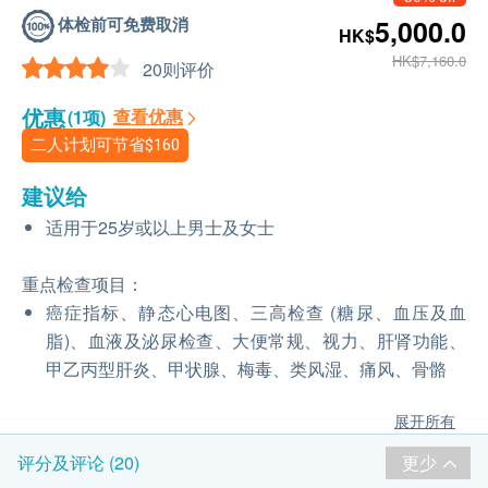
体检前可免费取消
5,000.0
HK$
HK$7,160.0
20则评价
优惠
查看优惠
(1项)
二人计划可节省
$160
建议给
适用于25岁或以上男士及女士
重点检查项目：
癌症指标、静态心电图、三高检查 (糖尿、血压及血
脂)、血液及泌尿检查、大便常规、视力、肝肾功能、
甲乙丙型肝炎、甲状腺、梅毒、类风湿、痛风、骨骼
展开所有
更少
评分及评论 (20)