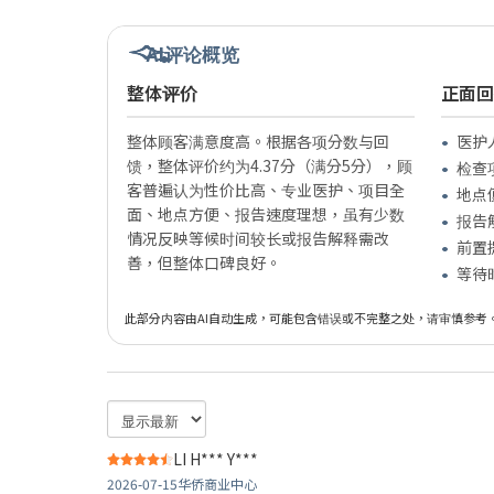
AI评论概览
整体评价
正面回
整体顾客满意度高。根据各项分数与回
医护
馈，整体评价约为4.37分（满分5分），顾
检查
客普遍认为性价比高、专业医护、项目全
地点
面、地点方便、报告速度理想，虽有少数
报告
情况反映等候时间较长或报告解释需改
前置
善，但整体口碑良好。
等待
此部分内容由AI自动生成，可能包含错误或不完整之处，请审慎参考
LI H*** Y***
2026-07-15
华侨商业中心