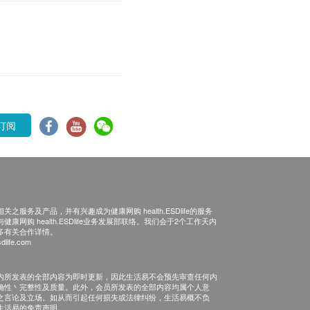
订阅
之服务及产品，并有兴趣成为健康网购 health.ESDlife的服务
康网购 health.ESDlife业务发展部联络。我们会于2个工作天内
多有关合作详情。
dlife.com
内所发表的全部内容为即时更新，因此生活易不会预先审查任何内
确性丶完整性及质量。此外，会员所发表的全部内容均属个人意
之言论及立场。如从而引起任何损失或法律纠纷，生活易概不负
生活易的免责声明。