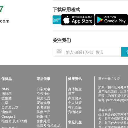
7
下载应用程式
.com
关注我们
保健品
家居健康
健康资讯
商户合作 / 加盟
如阁下拥有任何健康相关
NMN
日常家电
身体检查
及产品供应商，欢迎与健
滴鸡精
空气净化
疫苗
回覆，为阁下提供更
益生菌
厨房电器
家居健康
电邮:
partnership@es
虫草
宠物健康
个人健康
灵芝及云芝
长者健康
有机食品
重要声明：
滴鱼精
防疫产品
宠物健康
生活易会员於本网站
Omega 3
睡眠用品
容，并不会保证其准
维他命 及 矿物质
害虫处理
常见问题
见，并不代表生活易
健康及有机食品
责。有关详情请参阅