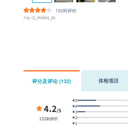
132则评价
产品:
CS_PCHC01_01
体检项目
评分及评论 (132)
5
4.2
4
/5
3
2
132则评价
1