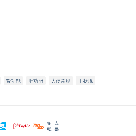
肾功能
肝功能
大便常规
甲状腺
转
支
帐
票