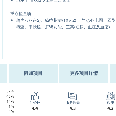
重点检查项目：
超声波(7选2)、癌症指标(10选2) 、静态心电图、乙
筛查、甲状腺、肝肾功能、三高(糖尿、血压及血脂)
附加项目
更多项目详情
37%
45%
15%
服务质素
性价比
设施
1%
4.3
4.4
4.2
0%