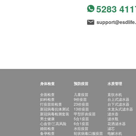
5283 411
support@esdlife
身体检查
预防疫苗
水质管理
全面检查
儿童疫苗
直饮水机
妇科检查
9价疫苗
台上式滤水器
打疫苗前检查
23价疫苗
台下式滤水器
新冠病毒抗体测试
13价疫苗
水龙头式滤水器
新冠病毒检测套装
甲型肝炎疫苗
滤水壶
男士健康
5合1疫苗
滤水瓶
心血管/三高风险
6合1疫苗
花洒滤水器
婚前检查
水痘疫苗
滤芯
备孕检查
轮状病毒口服疫苗
电解水机