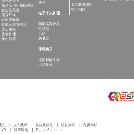
强化免疫力
饮品
首次验身指引
肠道及消化系统健康
热门问题
女士及美容
电子个人护理
瘦身纤体
心血管健康
面部美容仪器
骨骼及关节健康
电须刨
男士健康
风筒
头发护理
脱毛器
孕妇健康
休闲娱乐
运动智能手表
运动耳机
我们
加入我們
条款及细则
隐私声明
免责声明
thyD
健康网购
Digital Solutions