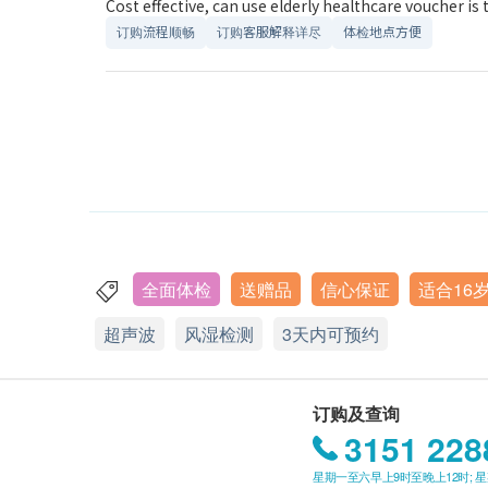
Cost effective, can use elderly healthcare voucher is
订购流程顺畅
订购客服解释详尽
体检地点方便
全面体检
送赠品
信心保证
适合16
超声波
风湿检测
3天内可预约
订购及查询
3151 228
星期一至六早上9时至晚上12时; 