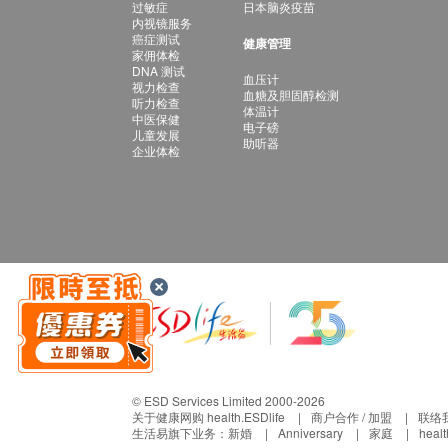
过敏症
日本脑炎疫苗
内视镜服务
癌症测试
健康管理
家佣体检
DNA 测试
血压计
视力检查
血糖及胆固醇检测
听力检查
体温计
中医保健
电子磅
儿童发展
助听器
企业体检
© ESD Services Limited 2000-2026
关于健康网购 health.ESDlife
商户合作 / 加盟
联络
生活易旗下业务：
新婚
Anniversary
家庭
heal