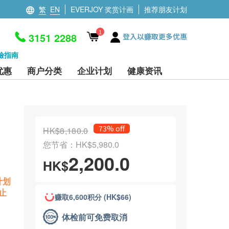
繁
EN
EVERJOY 奖赏计画
推荐朋友计划
1
3151 2288
登入以赚取更多优惠
檢指南
优惠
商户分类
企业计划
健康资讯
73% off
HK$8,180.0
您节省：HK$5,980.0
2,200.0
HK$
计划
止
赚取6,600积分 (HK$66)
体检前可免费取消