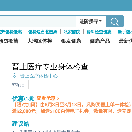
进阶搜寻
美邦體檢優惠
體檢送台北機票
私家醫院
婦科檢查優惠
新手體
预防疫苗
大湾区体检
银发健康
健康产品
最新
晋上医疗专业身体检查
晋上医疗体检中心
83项目
优惠
查看优惠
(1项)
【限时加码】由8月3日至8月13日，凡购买晉上单一体检
满$2,000元，加送$100百佳电子礼券，数量有限，送完即
建议给
适用于16岁或以上男士及女士