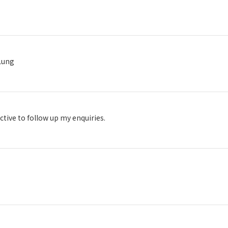
ung
ctive to follow up my enquiries.