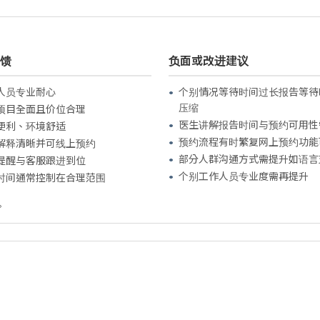
馈
负面或改进建议
人员专业耐心
个别情况等待时间过长报告等待
压缩
项目全面且价位合理
医生讲解报告时间与预约可用性
便利、环境舒适
预约流程有时繁复网上预约功能
解释清晰并可线上预约
部分人群沟通方式需提升如语言
提醒与客服跟进到位
个别工作人员专业度需再提升
时间通常控制在合理范围
。