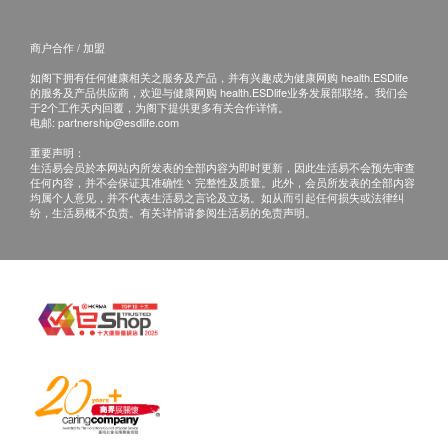
网购health.ESDlife概不负责。一切有关的索偿或
白蛋白
查询，须向提供服务之体检中心或商户提出。
商户合作 / 加盟
谷丙转氨酶
如阁下拥有任何健康相关之服务及产品，并有兴趣成为健康网购 health.ESDlife
谷草转氨酶
的服务及产品供应商，欢迎与健康网购 health.ESDlife业务发展部联络。我们会
总胆红素
于2个工作天内回覆，为阁下提供更多有关合作详情。
电邮:
partnership@esdlife.com
球蛋白
$600 丰泽电子礼券
重要声明：
总蛋白质
生活易会员於本网站内所发表的全部内容为即时更新，因此生活易不会预先审查
丙种谷氨基转移酵素
任何内容，并不会保证其准确性丶完整性及质量。此外，会员所发表的全部内容
均属个人意见，并不代表生活易之言论及立场。如从而引起任何损失或法律纠
碱性磷酸酵素
纷，生活易概不负责。有关详情请参阅生活易的免责声明。
白蛋白及球蛋白比率 A/G Ratio
肾功能
钾
钠
尿素
肌酸酐
氯化物
二氧化碳
$600 AEON 礼券