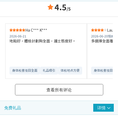
4.5
/5
Ha C*** K***
Lau K*
2026-06-21
2026-06-20
恒成大
地點好，體檢計劃夠全面，護士態度好。
多選擇全面覆蓋
身体检查项目全面
礼品吸引
体检地点方便
身体检查项目全
查看所有评论
详情
免费礼品