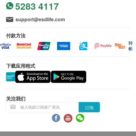
5283 4117
基本健康评估
告；
hutchgo.com HK$900 旅游礼券
(2) 电话讲解报告：客户需於讲解报告前到本中心
血压
support@esdlife.com
领取验身报告，并预约本中心医生或註册护士透过
体质指标
电话户讲解报告。如需他人代领取验身报告，代领
身高
付款方法
者需带同授权书及该客户之身分證副本到本中心领
脉搏率
转
取有关报告。
体重
帐
如有争议，毅力医护健康集团保留最後决定权。
血脂
所有身体检查并非作为医务诊断或治疗用途。
下载应用程式
总胆固醇
免责声明：
甘油三酯
所有健康检查/服务并非作为医务诊断或治疗用
高密度脂胆固醇
途。当阁下身体健康出现任何疾病征兆时，应立即
$600 百佳电子礼券
低密度脂胆固醇(直接测量)
关注我们
咨询有认可资格的医生，作出诊断及治疗。
本服务/产品由商户提供。生活易【健康网购
糖尿
订阅
health.ESDlife】并没有经营或提供本服务/产品。
空腹血糖
有关此服务/产品的错漏或延误，或因使用此服务/
产品而引致的损失、损害、受伤或法律诉讼，健康
肝功能