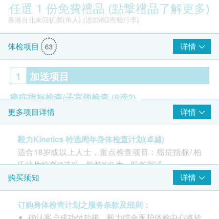
任選 1 份免費禮品 (點撃禮品了解更多)
香港台北来回机票(单人) (连23KG寄舱行李)
详情
体检项目
63
1
加送项目
癌症指标检查/子宫颈检查
(8选2)
详情
更多项目详情
子宫颈检查- 超薄柏氏抹片检查 (由女护士进行）
癌指标 AFP(肝)
毅力Kinetics 特选周年身体检查计划(卓越)
癌指标 CA125 (卵巢)
适合18岁或以上人士，重点检查项目：癌症指标/ 柏
癌指标 CA15.3 (乳房)
Smartech - “Easy Cook”智能迷你多功能电饭煲(原价$828)
氏抹片检查(8选2)、胸肺X光片、肝炎测试
癌指标 CA19.9 (胰脏)
注意事项: - 请详阅以下「条款及细则」了解更多服务
详情
购买须知
癌指标 CEA (肠)
需知及注意事项
癌指标 EBV(鼻咽)
癌指标 PSA(前列腺)
订购身体检查计划之服务条款及细则：
确认客户成功付款後，毅力综合医护体检中心将於