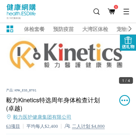
1
体检套餐
预防疫苗
大湾区体检
宠物健
送礼物
1 / 4
产品:
KMH_ESD_BT01
毅力Kinetics特选周年身体检查计划
(卓越)
毅力医护健康集团有限公司
二人计划 $4,800
63项目
平均每人$2,400