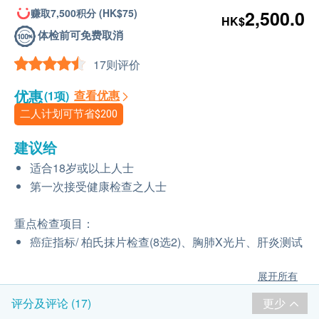
赚取7,500积分 (HK$75)
2,500.0
HK$
体检前可免费取消
17则评价
优惠
查看优惠
(1项)
二人计划可节省
$200
建议给
适合18岁或以上人士
第一次接受健康检查之人士
重点检查项目：
癌症指标/ 柏氏抹片检查(8选2)、胸肺X光片、肝炎测试
展开所有
更少
评分及评论 (17)