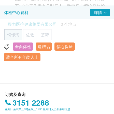
下1-2个工作天办公时间内，致电客户预约身体检
2
重点项目
查的时间和地点，并会通知客户验身注意事项。
详情
体检中心资料
心脏检查
客户亦可致电本中心预约或查询，电话：(铜锣
重点项目
毅力医护健康集团有限公司
3 个地点
湾)3520 3292 / (佐敦) 3426 9771 / (荃湾) 3101
静卧心电图
4866。
铜锣湾
佐敦
荃湾
部份检查只限佐敦中心，请致电(铜锣湾)3520
肺功能
重点项目
Smartech - “Multi Cook” 智能高速煲 (原价$828)
3292 / (佐敦) 3426 9771 / (荃湾) 3101 4866 查
全面体检
送赠品
信心保证
香港铜锣湾轩尼诗道555号东角中心(旧翼)1903室
胸肺X光片
询。
适合所有年龄人士
显示地图
本身体检查计划有效期为6个月，客户必须於6个月
报告
重点项目
内(由确认付款日期起计)接受有关检查，逾期作
星期一至五︰9:00a.m. – 1:00p.m.; 2:00p.m. – 6:00p.m.
医生或注册护士作健康检查咨询
废。
星期六︰9:00a.m. – 2:00p.m.
星期日及公众假期︰休息
订购一经确认，不设退款。
进行身体检查後，一般情况下，可於2-3星期内发
3
基本项目
出验身报告。如须讲解报告，请先致电中心预约，
订购及查询
心血管疾病危险因子
客户可选择以下方式领取报告：
3151 2288
(1) 亲身领取：客户亲身往毅力综合医护体检中心
丙种反应蛋白 (定量)
星期一至六早上9时至晚上12时; 星期日及公众假期休息
领取报告，并由本中心医生或註册护士亲自讲解报