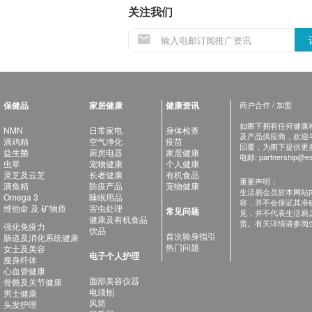
关注我们
保健品
家居健康
健康资讯
商户合作 / 加盟
如阁下拥有任何健康相关
NMN
日常家电
身体检查
及产品供应商，欢迎与健
滴鸡精
空气净化
疫苗
回覆，为阁下提供更
益生菌
厨房电器
家居健康
电邮:
partnership@es
虫草
宠物健康
个人健康
灵芝及云芝
长者健康
有机食品
重要声明：
滴鱼精
防疫产品
宠物健康
生活易会员於本网站
Omega 3
睡眠用品
容，并不会保证其准
维他命 及 矿物质
害虫处理
常见问题
见，并不代表生活易
健康及有机食品
责。有关详情请参阅
强化免疫力
饮品
首次验身指引
肠道及消化系统健康
热门问题
女士及美容
电子个人护理
瘦身纤体
心血管健康
面部美容仪器
骨骼及关节健康
电须刨
男士健康
风筒
头发护理