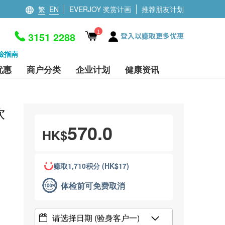
繁
EN
EVERJOY 奖赏计画
推荐朋友计划
1
3151 2288
登入以赚取更多优惠
檢指南
优惠
商户分类
企业计划
健康资讯
饮
570.0
HK$
赚取1,710积分 (HK$17)
体检前可免费取消
请选择日期
(验身客户一)