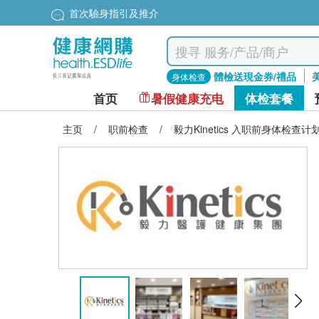
首次驗身指引及推介
體檢送現金券/禮品
身体检查
首页
暑假健康充电
体检套餐
主页
/
职前检查
/
毅力Kinetics 入职前身体检查计