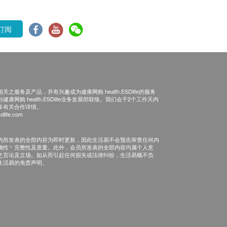
订阅
之服务及产品，并有兴趣成为健康网购 health.ESDlife的服务
康网购 health.ESDlife业务发展部联络。我们会于2个工作天内
多有关合作详情。
dlife.com
内所发表的全部内容为即时更新，因此生活易不会预先审查任何内
确性丶完整性及质量。此外，会员所发表的全部内容均属个人意
之言论及立场。如从而引起任何损失或法律纠纷，生活易概不负
生活易的免责声明。