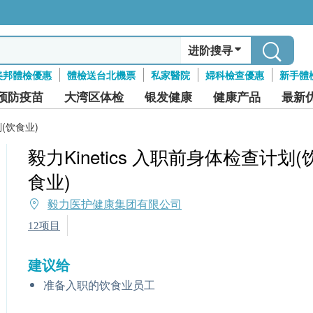
进阶搜寻
美邦體檢優惠
體檢送台北機票
私家醫院
婦科檢查優惠
新手體
预防疫苗
大湾区体检
银发健康
健康产品
最新
划(饮食业)
毅力Kinetics 入职前身体检查计划(
食业)
毅力医护健康集团有限公司
12项目
建议给
准备入职的饮食业员工