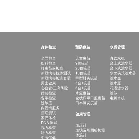
身体检查
预防疫苗
水质管理
全面检查
儿童疫苗
直饮水机
妇科检查
9价疫苗
台上式滤水器
打疫苗前检查
23价疫苗
台下式滤水器
新冠病毒抗体测试
13价疫苗
水龙头式滤水器
新冠病毒检测套装
甲型肝炎疫苗
滤水壶
男士健康
5合1疫苗
滤水瓶
心血管/三高风险
6合1疫苗
花洒滤水器
婚前检查
水痘疫苗
滤芯
备孕检查
轮状病毒口服疫苗
电解水机
过敏症
日本脑炎疫苗
内视镜服务
癌症测试
健康管理
家佣体检
DNA 测试
血压计
视力检查
血糖及胆固醇检测
听力检查
体温计
中医保健