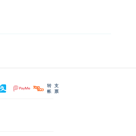
转
支
帐
票