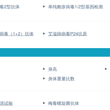
毒2型抗体
单纯皰疹病毒1/2型基因检测
病毒（1+2）抗体
艾滋病病毒P24抗原
身高
身体重量比数
清试验
梅毒螺旋菌抗体