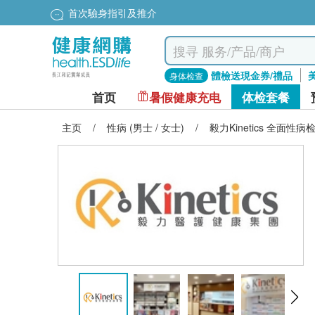
首次驗身指引及推介
體檢送現金券/禮品
身体检查
首页
暑假健康充电
体检套餐
主页
/
性病 (男士 / 女士)
/
毅力Kinetics 全面性病