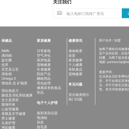
关注我们
保健品
家居健康
健康资讯
商户合作 / 加盟
如阁下拥有任何健康相关
NMN
日常家电
身体检查
及产品供应商，欢迎与健
滴鸡精
空气净化
疫苗
回覆，为阁下提供更
益生菌
厨房电器
家居健康
电邮:
partnership@es
虫草
宠物健康
个人健康
灵芝及云芝
长者健康
有机食品
重要声明：
滴鱼精
防疫产品
宠物健康
生活易会员於本网站
Omega 3
睡眠用品
容，并不会保证其准
维他命 及 矿物质
害虫处理
常见问题
见，并不代表生活易
健康及有机食品
责。有关详情请参阅
强化免疫力
饮品
首次验身指引
肠道及消化系统健康
热门问题
女士及美容
电子个人护理
瘦身纤体
心血管健康
面部美容仪器
骨骼及关节健康
电须刨
男士健康
风筒
头发护理
脱毛器
孕妇健康