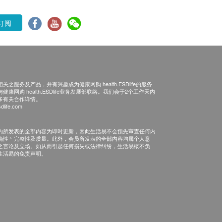
订阅
之服务及产品，并有兴趣成为健康网购 health.ESDlife的服务
康网购 health.ESDlife业务发展部联络。我们会于2个工作天内
多有关合作详情。
dlife.com
内所发表的全部内容为即时更新，因此生活易不会预先审查任何内
确性丶完整性及质量。此外，会员所发表的全部内容均属个人意
之言论及立场。如从而引起任何损失或法律纠纷，生活易概不负
生活易的免责声明。