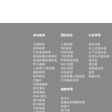
身体检查
预防疫苗
水质管理
全面检查
儿童疫苗
直饮水机
妇科检查
9价疫苗
台上式滤水器
打疫苗前检查
23价疫苗
台下式滤水器
新冠病毒抗体测试
13价疫苗
水龙头式滤水器
新冠病毒检测套装
甲型肝炎疫苗
滤水壶
男士健康
5合1疫苗
滤水瓶
心血管/三高风险
6合1疫苗
花洒滤水器
婚前检查
水痘疫苗
滤芯
备孕检查
轮状病毒口服疫苗
电解水机
过敏症
日本脑炎疫苗
内视镜服务
癌症测试
健康管理
家佣体检
DNA 测试
血压计
视力检查
血糖及胆固醇检测
听力检查
体温计
中医保健
电子磅
儿童发展