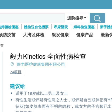
进阶搜寻
美邦體檢優惠
體檢送台北機票
私家醫院
婦科檢查優惠
新手體
预防疫苗
大湾区体检
银发健康
健康产品
最新
检查
毅力Kinetics 全面性病检查
毅力医护健康集团有限公司
24项目
建议给
适用于18岁或以上男士及女士
有性生活或怀疑有性病之人士，或怀疑自己或伴侣有H
征状(如皮肤表面有不明的肉粒，或女方的子宫颈已