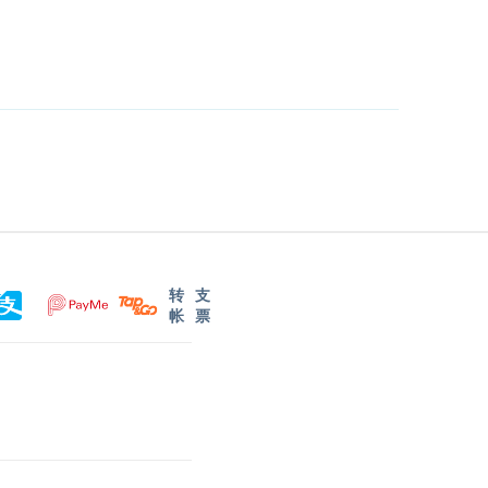
转
支
帐
票