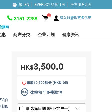
繁
EN
EVERJOY 奖赏计画
推荐朋友计划
1
3151 2288
登入以赚取更多优惠
檢指南
优惠
商户分类
企业计划
健康资讯
3,500.0
HK$
赚取10,500积分 (HK$105)
体检前可免费取消
PV的
出现低
请选择日期
(验身客户一)