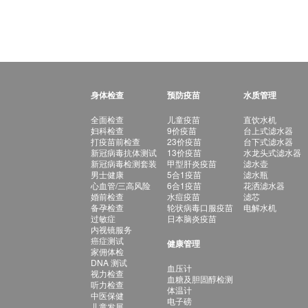
身体检查
预防疫苗
水质管理
全面检查
儿童疫苗
直饮水机
妇科检查
9价疫苗
台上式滤水器
打疫苗前检查
23价疫苗
台下式滤水器
新冠病毒抗体测试
13价疫苗
水龙头式滤水器
新冠病毒检测套装
甲型肝炎疫苗
滤水壶
男士健康
5合1疫苗
滤水瓶
心血管/三高风险
6合1疫苗
花洒滤水器
婚前检查
水痘疫苗
滤芯
备孕检查
轮状病毒口服疫苗
电解水机
过敏症
日本脑炎疫苗
内视镜服务
癌症测试
健康管理
家佣体检
DNA 测试
血压计
视力检查
血糖及胆固醇检测
听力检查
体温计
中医保健
电子磅
儿童发展