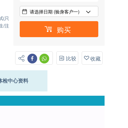
请选择日期
(验身客户一)
试(只
生/注
购买
比较
收藏
体检中心资料