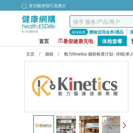
首次驗身指引及推介
體檢送現金券/禮品
身体检查
首页
暑假健康充电
体检套餐
主页
/
婚前
/
毅力Kinetics 婚前检查计划- 详细(单人