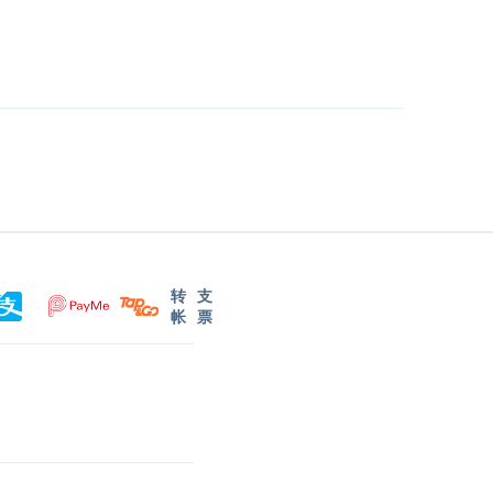
转
支
帐
票