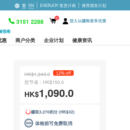
繁
EN
EVERJOY 奖赏计画
推荐朋友计划
1
3151 2288
登入以赚取更多优惠
檢指南
优惠
商户分类
企业计划
健康资讯
12% off
HK$1,240.0
您节省：HK$150.0
1,090.0
HK$
赚取3,270积分 (HK$32)
体检前可免费取消