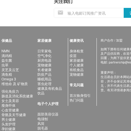
关注我们
保健品
家居健康
健康资讯
商户合作 / 加盟
如阁下拥有任何健康相关
NMN
日常家电
身体检查
及产品供应商，欢迎与健
滴鸡精
空气净化
疫苗
回覆，为阁下提供更
益生菌
厨房电器
家居健康
电邮:
partnership@es
虫草
宠物健康
个人健康
灵芝及云芝
长者健康
有机食品
重要声明：
滴鱼精
防疫产品
宠物健康
生活易会员於本网站
Omega 3
睡眠用品
容，并不会保证其准
维他命 及 矿物质
害虫处理
常见问题
见，并不代表生活易
健康及有机食品
责。有关详情请参阅
强化免疫力
饮品
首次验身指引
肠道及消化系统健康
热门问题
女士及美容
电子个人护理
瘦身纤体
心血管健康
面部美容仪器
骨骼及关节健康
电须刨
男士健康
风筒
头发护理
脱毛器
孕妇健康