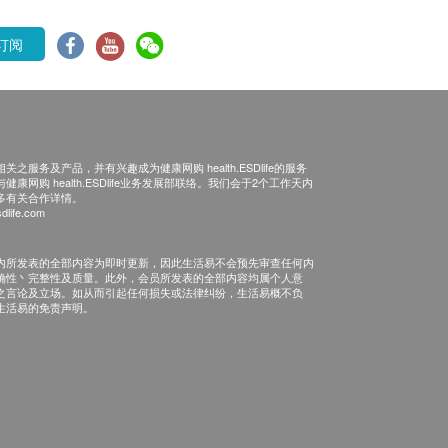
订阅
之服务及产品，并有兴趣成为健康网购 health.ESDlife的服务
康网购 health.ESDlife业务发展部联络。我们会于2个工作天内
多有关合作详情。
dlife.com
内所发表的全部内容为即时更新，因此生活易不会预先审查任何内
确性丶完整性及质量。此外，会员所发表的全部内容均属个人意
之言论及立场。如从而引起任何损失或法律纠纷，生活易概不负
生活易的免责声明。