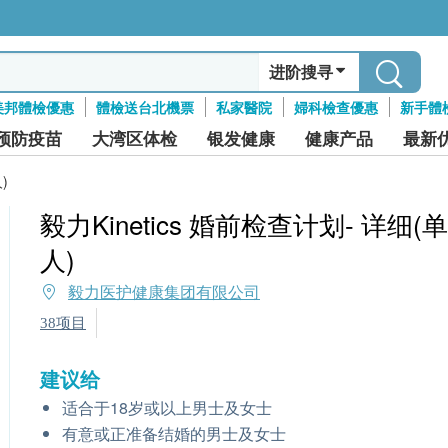
进阶搜寻
美邦體檢優惠
體檢送台北機票
私家醫院
婦科檢查優惠
新手體
预防疫苗
大湾区体检
银发健康
健康产品
最新
)
毅力Kinetics 婚前检查计划- 详细(单
人)
毅力医护健康集团有限公司
38项目
建议给
适合于18岁或以上男士及女士
有意或正准备结婚的男士及女士