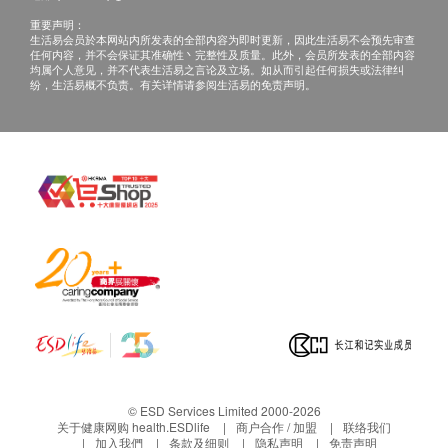
钠
重要声明：
氯化物
生活易会员於本网站内所发表的全部内容为即时更新，因此生活易不会预先审查
二氧化碳
任何内容，并不会保证其准确性丶完整性及质量。此外，会员所发表的全部内容
均属个人意见，并不代表生活易之言论及立场。如从而引起任何损失或法律纠
纷，生活易概不负责。有关详情请参阅生活易的免责声明。
甲状腺
甲状腺素
血液检查
红血球
血色素
红血球压积率
平均红血球体积
平均红血球血红素
红血球平均血红素浓度
红血球体积分布
血小板
© ESD Services Limited 2000-2026
白血球五项分类
关于健康网购 health.ESDlife
商户合作 / 加盟
联络我们
血涂片检查
加入我們
条款及细则
隐私声明
免责声明