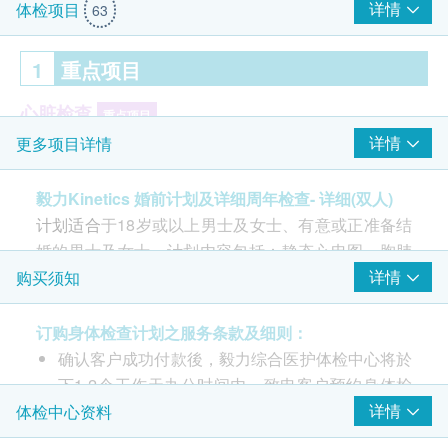
详情
体检项目
63
1
重点项目
心脏检查
重点项目
详情
更多项目详情
静态心电图
肺功能
毅力Kinetics 婚前计划及详细周年检查- 详细(双人)
重点项目
计划适合
于18岁或以上男士及女士、有意或正准备结
胸肺X光
婚的男士及女士。计划内容包括：静态心电图、胸肺
精液化验 (只限男士)
X光、德国麻疹抗体测试、铁质检查(只限女士)、精液
详情
购买须知
重点项目
常规测试(只限男士)、肝炎检查、地中海贫血检查、
精液常规测试 - 只限男士
性病检查、三高检查、肝功能、肾功能、甲状腺检
订购身体检查计划之服务条款及细则：
查、关节炎检查、痛风、医生/注册护士解释报告。
德国麻疹检查(只限女士 )
确认客户成功付款後，毅力综合医护体检中心将於
重点项目
下1-2个工作天办公时间内，致电客户预约身体检
德国麻疹抗体测试
查的时间和地点，并会通知客户验身注意事项。
详情
体检中心资料
客户亦可致电本中心预约或查询，电话：(铜锣