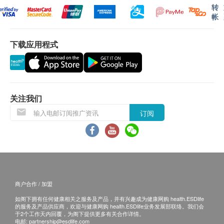
电话户讲解报告。如需他人代领取验身报告，代领
空腹血糖
转
帐
者需带同授权书及该客户之身分證副本到本中心领
肝功能
取有关报告。
如有争议，毅力医护健康集团保留最後决定权。
下载应用程式
谷丙转氨酶
所有身体检查并非作为医务诊断或治疗用途。
谷草转氨酶
丙氨酰转肽酶
免责声明：
碱性磷酸酵素
所有健康检查/服务并非作为医务诊断或治疗用
关注我们
总胆红素
途。当阁下身体健康出现任何疾病征兆时，应立即
总蛋白质
订阅
咨询有认可资格的医生，作出诊断及治疗。
白蛋白
本服务/产品由商户提供。生活易【健康网购
白蛋白及球蛋白比率 A/G Ratio
health.ESDlife】并没有经营或提供本服务/产品。
球蛋白
有关此服务/产品的错漏或延误，或因使用此服务/
肾功能
产品而引致的损失、损害、受伤或法律诉讼，健康
商户合作 / 加盟
网购health.ESDlife概不负责。一切有关的索偿或
肌酸酐
查询，须向提供服务之体检中心或商户提出。
如阁下拥有任何健康相关之服务及产品，并有兴趣成为健康网购 health.ESDlife
尿素
的服务及产品供应商，欢迎与健康网购 health.ESDlife业务发展部联络。我们会
钾
于2个工作天内回覆，为阁下提供更多有关合作详情。
电邮:
partnership@esdlife.com