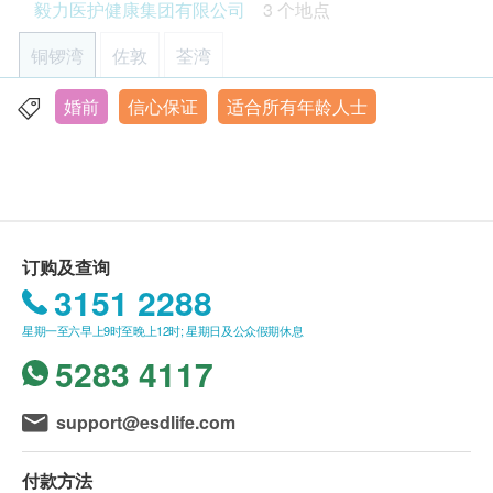
毅力医护健康集团有限公司
3 个地点
2
基本项目
湾)3520 3292 / (佐敦) 3426 9771 / (荃湾) 3101
4866。
铜锣湾
佐敦
荃湾
基本健康评估
部份检查只限佐敦中心，请致电(铜锣湾)3520
3292 / (佐敦) 3426 9771 / (荃湾) 3101 4866 查
婚前
信心保证
适合所有年龄人士
血压
香港铜锣湾轩尼诗道555号东角中心(旧翼)1903室
询。
身高
显示地图
本身体检查计划有效期为6个月，客户必须於6个月
体重
内(由确认付款日期起计)接受有关检查，逾期作
脉搏率
星期一至五︰9:00a.m. – 1:00p.m.; 2:00p.m. – 6:00p.m.
废。
体质指标
星期六︰9:00a.m. – 2:00p.m.
星期日及公众假期︰休息
订购一经确认，不设退款。
详细医学问卷
订购及查询
进行身体检查後，一般情况下，可於2-3星期内发
血脂
3151 2288
出验身报告。如须讲解报告，请先致电中心预约，
客户可选择以下方式领取报告：
星期一至六早上9时至晚上12时; 星期日及公众假期休息
总胆固醇
(1) 亲身领取：客户亲身往毅力综合医护体检中心
5283 4117
高密度胆固醇
领取报告，并由本中心医生或註册护士亲自讲解报
低密度胆固醇 (直接测试)
告；
甘油三酯
support@esdlife.com
(2) 电话讲解报告：客户需於讲解报告前到本中心
糖尿
领取验身报告，并预约本中心医生或註册护士透过
付款方法